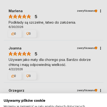
Marlena
zweryfikowano
5
Podkłady są szczelne, łatwo do założenia.
6/30/2026
0
0
Joanna
zweryfikowano
5
Używam jako maty dla chorego psa. Bardzo dobrze
chłoną i mają odpowiednią wielkość.
4/22/2026
0
0
Grzegorz
zweryfikowano
5
Używamy plików cookie
Szybko i skutecznie 👍️
4/10/2026
Możemy je zamieścić w celu analizy danych dotyczących