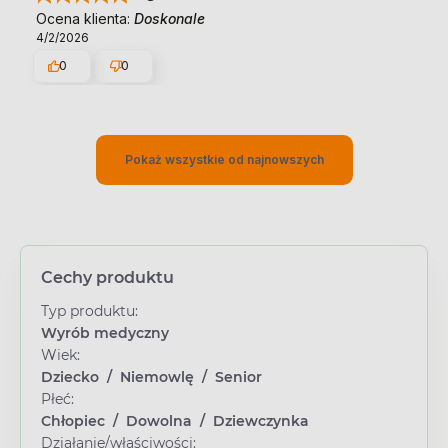
Ocena klienta:
Doskonale
4/2/2026
0
0
Pokaż wszystkie od najnowszych
Cechy produktu
Typ produktu:
Wyrób medyczny
Wiek:
Dziecko
/
Niemowlę
/
Senior
Płeć:
Chłopiec
/
Dowolna
/
Dziewczynka
Działanie/właściwości: