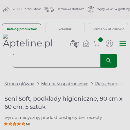
20 000 produktów
Darmowa dostawa
Wysyłka w 24 godziny
Katalog produktów
Poradnik
Serwis Świat Zdrowia
sztuk
Strona główna
Materiały opatrunkowe
Pieluchomajtki i
Seni Soft, podkłady higieniczne, 90 cm x
60 cm, 5 sztuk
wyrób medyczny, produkt dostępny bez recepty
5.0