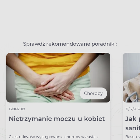
Sprawdź rekomendowane poradniki:
Choroby
13/06/2019
31/12/20
Nietrzymanie moczu u kobiet
Jak 
sani
Częstotliwość występowania choroby wzrasta z
Basen s