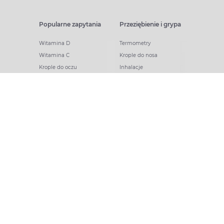
Popularne zapytania
Przeziębienie i grypa
Witamina D
Termometry
Witamina C
Krople do nosa
Krople do oczu
Inhalacje
Tran
Katar
Paracetamol
Kaszel
Ibuprofen
Olejki eteryczne
Melatonina
Gorączka
Elektrolity
Drapanie w gardle
Kolagen
Preparaty przeciwwirusowe
Zatoki
Zapalenie ucha
Woda morska
Odporność
Witaminy i minerały
Ból
Cynk
Ból brzucha