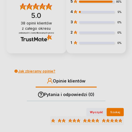
5
95%
4
5%
5.0
3
0%
38
opinii klientów
z całego okresu
2
0%
zebranych i zweryfikowanych przez
1
0%
Jak zbieramy opinie?
Opinie klientów
Pytania i odpowiedzi (0)
Wyczyść
Szukaj