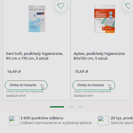
Seni Soft, podkłady higieniczne,
Apteo, podkłady higieniczne
90 cm x 170 cm, 5 sztuk
80x150 cm, 5 sztuk
14,49 zł
15,49 zł
Dodaj do koszyka
Dodaj do koszyka
Podana cena jest ceną maksymalną
Podana cena jest ceną maksymalną
Dowiedz się więcej
Dowiedz się więcej
2 600 punktów odbioru
20 tys. pro
Odbierz zamówienie w wybranej aptece
Szeroki aso