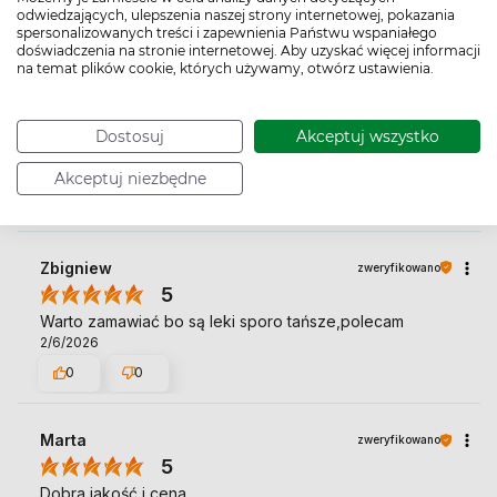
odwiedzających, ulepszenia naszej strony internetowej, pokazania
0
0
spersonalizowanych treści i zapewnienia Państwu wspaniałego
doświadczenia na stronie internetowej. Aby uzyskać więcej informacji
na temat plików cookie, których używamy, otwórz ustawienia.
Tomasz
zweryfikowano
5
Dostosuj
Akceptuj wszystko
Ok👍️👍️
3/23/2026
Akceptuj niezbędne
0
0
Zbigniew
zweryfikowano
5
Warto zamawiać bo są leki sporo tańsze,polecam
2/6/2026
0
0
Marta
zweryfikowano
5
Dobra jakość i cena.