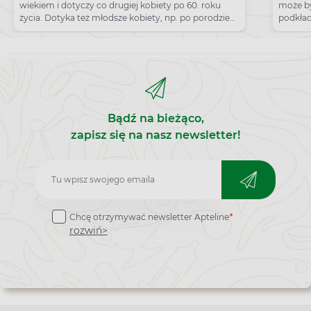
wiekiem i dotyczy co drugiej kobiety po 60. roku
może b
życia. Dotyka też młodsze kobiety, np. po porodzie
podkła
naturalnym.
Bądź na bieżąco,
zapisz się na nasz newsletter!
Zapisz
do
Chcę otrzymywać newsletter Apteline
*
newslettera
rozwiń>