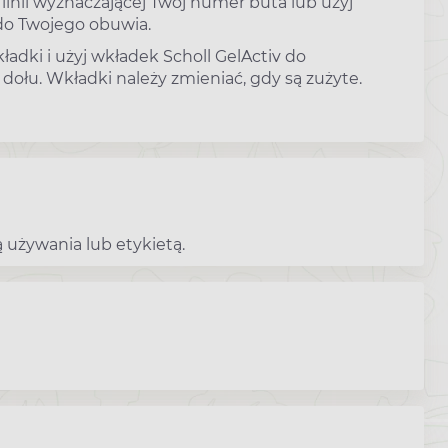
ż linii wyznaczającej Twój numer buta lub użyj
 do Twojego obuwia.
ładki i użyj wkładek Scholl GelActiv do
dołu. Wkładki należy zmieniać, gdy są zużyte.
 używania lub etykietą.