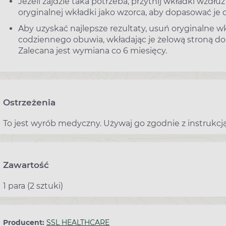
Jeżeli zajdzie taka potrzeba, przytnij wkładki wzdłu
oryginalnej wkładki jako wzorca, aby dopasować je
Aby uzyskać najlepsze rezultaty, usuń oryginalne wk
codziennego obuwia, wkładając je żelową stroną do 
Zalecana jest wymiana co 6 miesięcy.
Ostrzeżenia
To jest wyrób medyczny. Używaj go zgodnie z instrukcją
Zawartość
1 para (2 sztuki)
Producent:
SSL HEALTHCARE