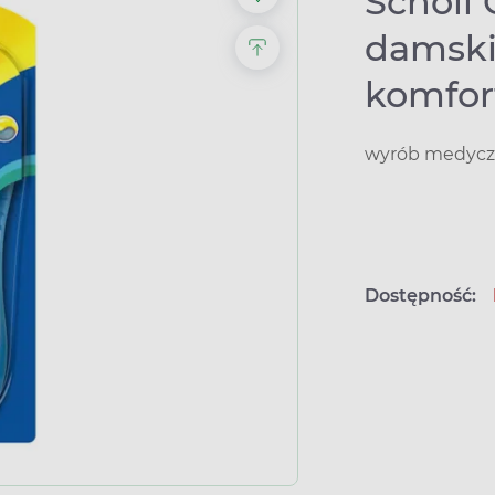
Scholl 
damski
komfort
wyrób medyczn
Dostępność: