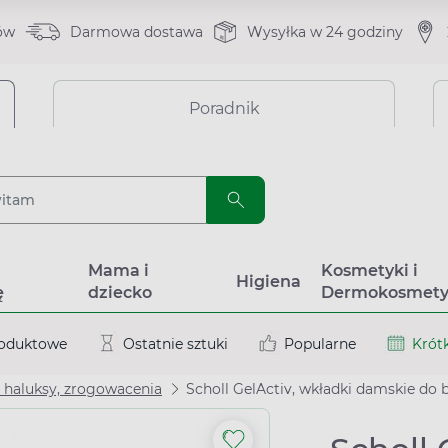
ów
Darmowa dostawa
Wysyłka w 24 godziny
Poradnik
a
Mama i
Kosmetyki i
Higiena
ę
dziecko
Dermokosmety
roduktowe
Ostatnie sztuki
Popularne
Krótk
, haluksy, zrogowacenia
Scholl GelActiv, wkładki damskie do 