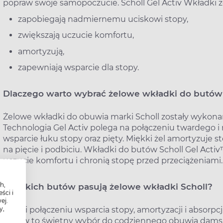
popraw swoje samopoczucie. Scholl Gel Activ Wkładki 
zapobiegają nadmiernemu uciskowi stopy,
zwiększają uczucie komfortu,
amortyzują,
zapewniają wsparcie dla stopy.
Dlaczego warto wybrać żelowe wkładki do butów
Żelowe wkładki do obuwia marki Scholl zostały wykonan
Technologia Gel Activ polega na połączeniu twardego i
wsparcie łuku stopy oraz pięty. Miękki żel amortyzuje 
na pięcie i podbiciu. Wkładki do butów Scholl Gel Ac
uczucie komfortu i chronią stopę przed przeciążeniami.
h,
Do jakich butów pasują żelowe wkładki Scholl?
ści i
ej.
y,
Dzięki połączeniu wsparcia stopy, amortyzacji i absorp
butów to świetny wybór do codziennego obuwia dams