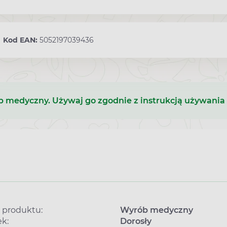
Kod EAN:
5052197039436
b medyczny. Używaj go zgodnie z instrukcją używania 
 produktu:
Wyrób medyczny
k:
Dorosły