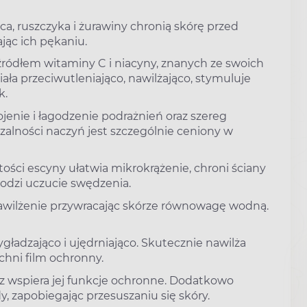
, ruszczyka i żurawiny chronią skórę przed
ąc ich pękaniu.
ródłem witaminy C i niacyny, znanych ze swoich
ała przeciwutleniająco, nawilżająco, stymuluje
k.
jenie i łagodzenie podrażnień oraz szereg
alności naczyń jest szczególnie ceniony w
tości escyny ułatwia mikrokrążenie, chroni ściany
godzi uczucie swędzenia.
wilżenie przywracając skórze równowagę wodną.
ładzająco i ujędrniająco. Skutecznie nawilża
zchni film ochronny.
az wspiera jej funkcje ochronne. Dodatkowo
, zapobiegając przesuszaniu się skóry.