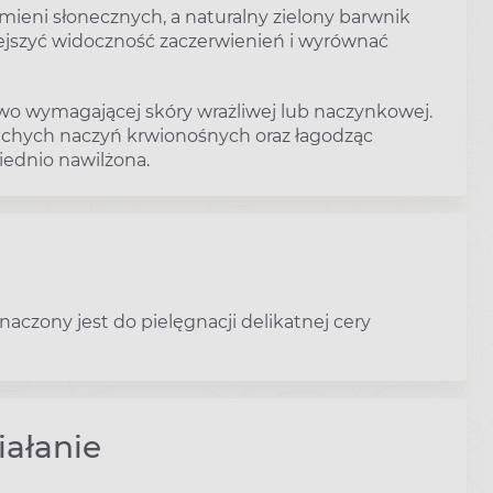
mieni słonecznych, a naturalny zielony barwnik
ejszyć widoczność zaczerwienień i wyrównać
owo wymagającej skóry wrażliwej lub naczynkowej.
uchych naczyń krwionośnych oraz łagodząc
iednio nawilżona.
czony jest do pielęgnacji delikatnej cery
iałanie