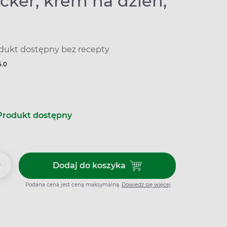
cker, krem na dzień,
dukt dostępny bez recepty
5.0
Produkt dostępny
+
Dodaj do koszyka
Dodaj do koszyka RedBlocker, 
Podana cena jest ceną maksymalną.
Dowiedz się więcej