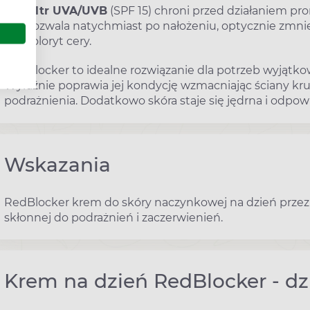
Filtr UVA/UVB
(SPF 15) chroni przed działaniem pro
pozwala natychmiast po nałożeniu, optycznie zmni
koloryt cery.
RedBlocker to idealne rozwiązanie dla potrzeb wyjątk
Wyraźnie poprawia jej kondycję wzmacniając ściany kr
podrażnienia. Dodatkowo skóra staje się jędrna i odpow
Wskazania
RedBlocker krem do skóry naczynkowej na dzień przezna
skłonnej do podrażnień i zaczerwienień.
Krem na dzień RedBlocker - dz