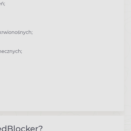
eń;
krwionośnych;
necznych;
edBlocker?