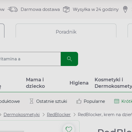
ów
Darmowa dostawa
Wysyłka w 24 godziny
Poradnik
a
Mama i
Kosmetyki i
Higiena
ę
dziecko
Dermokosmety
roduktowe
Ostatnie sztuki
Popularne
Krótk
Dermokosmetyki
RedBlocker
RedBlocker, krem na dzień