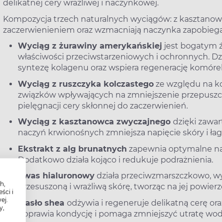
delikatnej cery wrażliwej i naczynkowej.
Kompozycja trzech naturalnych wyciągów: z kasztanowca
zaczerwienieniem oraz wzmacniają naczynka zapobiegaj
Wyciąg z żurawiny amerykańskiej
jest bogatym ź
właściwości przeciwstarzeniowych i ochronnych. Dzi
syntezę kolagenu oraz wspiera regenerację komóre
Wyciąg z ruszczyka kolczastego
ze względu na ko
związków wpływających na zmniejszenie przepuszcz
pielęgnacji cery skłonnej do zaczerwienień.
Wyciąg z kasztanowca zwyczajnego
dzięki zawar
naczyń krwionośnych zmniejsza napięcie skóry i ła
Ekstrakt z alg brunatnych
zapewnia optymalne na
Dodatkowo działa kojąco i redukuje podrażnienia.
Kwas hialuronowy
działa przeciwzmarszczkowo, wyg
h,
przesuszoną i wrażliwą skórę, tworząc na jej powier
ści i
ej.
Masło shea
odżywia i regeneruje delikatną cerę or
y,
poprawia kondycję i pomaga zmniejszyć utratę wody