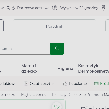
ów
Darmowa dostawa
Wysyłka w 24 godziny
Poradnik
a
Mama i
Kosmetyki i
Higiena
ę
dziecko
Dermokosmety
roduktowe
Ostatnie sztuki
Popularne
Krótk
ie moczu
Majtki chłonne
Pieluchy Dailee Slip Premium Maxi