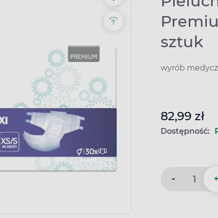
Pieluch
Premium
sztuk
wyrób medyczn
82,99 zł
Dostępność:
-