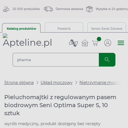
20 000 produktów
Darmowa dostawa
Wysyłka w 24 godziny
Katalog produktów
Poradnik
Serwis Świat Zdrowia
sztuk
Strona główna
Układ moczowy
Nietrzymanie moczu
Pieluchomajtki z regulowanym pasem
biodrowym Seni Optima Super S, 10
sztuk
wyrób medyczny, produkt dostępny bez recepty