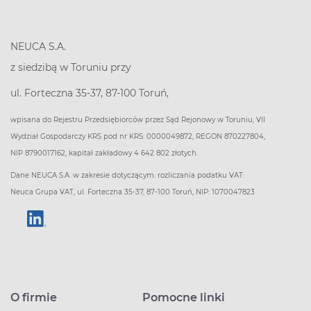
NEUCA S.A.
z siedzibą w Toruniu przy
ul. Forteczna 35-37, 87-100 Toruń,
wpisana do Rejestru Przedsiębiorców przez Sąd Rejonowy w Toruniu, VII
Wydział Gospodarczy KRS pod nr KRS: 0000049872, REGON 870227804,
NIP 8790017162, kapitał zakładowy 4 642 802 złotych.
Dane NEUCA S.A. w zakresie dotyczącym: rozliczania podatku VAT:
Neuca Grupa VAT, ul. Forteczna 35-37, 87-100 Toruń, NIP: 1070047823
O firmie
Pomocne linki