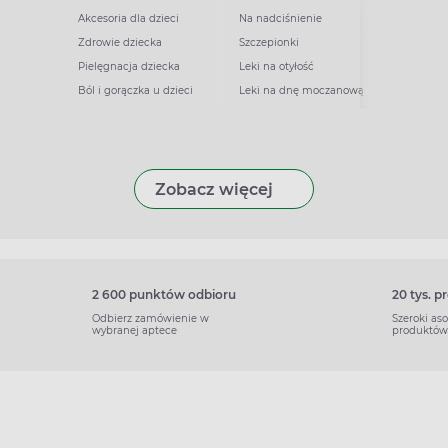
Akcesoria dla dzieci
Na nadciśnienie
Zdrowie dziecka
Szczepionki
Pielęgnacja dziecka
Leki na otyłość
Ból i gorączka u dzieci
Leki na dnę moczanową
Zobacz więcej
2 600 punktów odbioru
20 tys. 
Odbierz zamówienie w
Szeroki as
wybranej aptece
produktów