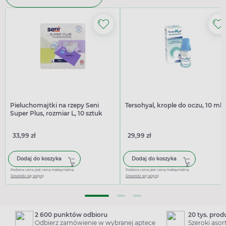
Pieluchomajtki na rzepy Seni
Tersohyal, krople do oczu, 10 ml
Super Plus, rozmiar L, 10 sztuk
33,99 zł
29,99 zł
Dodaj do koszyka
Dodaj do koszyka
Podana cena jest ceną maksymalną
Podana cena jest ceną maksymalną
Dowiedz się więcej
Dowiedz się więcej
2 600 punktów odbioru
20 tys. pro
Odbierz zamówienie w wybranej aptece
Szeroki aso