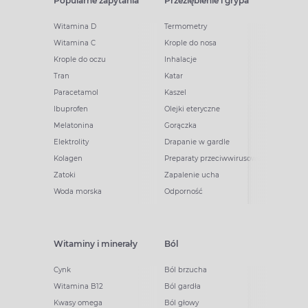
Popularne zapytania
Przeziębienie i grypa
Witamina D
Termometry
Witamina C
Krople do nosa
Krople do oczu
Inhalacje
Tran
Katar
Paracetamol
Kaszel
Ibuprofen
Olejki eteryczne
Melatonina
Gorączka
Elektrolity
Drapanie w gardle
Kolagen
Preparaty przeciwwirusowe
Zatoki
Zapalenie ucha
Woda morska
Odporność
Witaminy i minerały
Ból
Cynk
Ból brzucha
Witamina B12
Ból gardła
Kwasy omega
Ból głowy