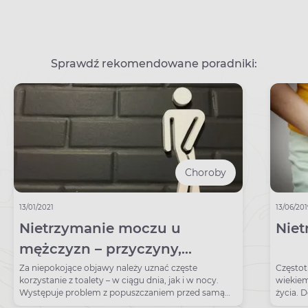
Sprawdź rekomendowane poradniki:
Choroby
13/01/2021
13/06/20
Nietrzymanie moczu u
Niet
mężczyzn – przyczyny,
leczenie, pomoc
Za niepokojące objawy należy uznać częste
Częstot
korzystanie z toalety – w ciągu dnia, jak i w nocy.
wiekiem
Występuje problem z popuszczaniem przed samą
życia. Dotyka też młodsze kobiety, np. po porodzie
wizytą w toalecie.
natural