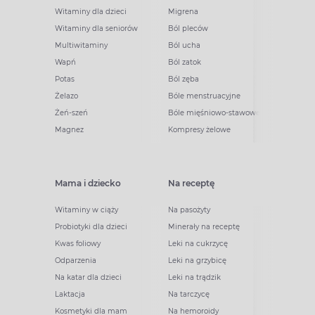
Witaminy dla dzieci
Migrena
Witaminy dla seniorów
Ból pleców
Multiwitaminy
Ból ucha
Wapń
Ból zatok
Potas
Ból zęba
Żelazo
Bóle menstruacyjne
Żeń-szeń
Bóle mięśniowo-stawowe
Magnez
Kompresy żelowe
Mama i dziecko
Na receptę
Witaminy w ciąży
Na pasożyty
Probiotyki dla dzieci
Minerały na receptę
Kwas foliowy
Leki na cukrzycę
Odparzenia
Leki na grzybicę
Na katar dla dzieci
Leki na trądzik
Laktacja
Na tarczycę
Kosmetyki dla mam
Na hemoroidy