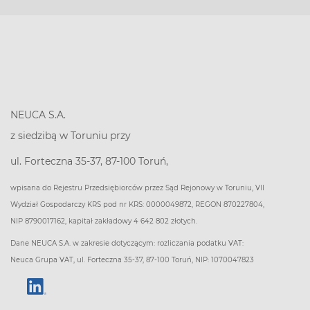
NEUCA S.A.
z siedzibą w Toruniu przy
ul. Forteczna 35-37, 87-100 Toruń,
wpisana do Rejestru Przedsiębiorców przez Sąd Rejonowy w Toruniu, VII
Wydział Gospodarczy KRS pod nr KRS: 0000049872, REGON 870227804,
NIP 8790017162, kapitał zakładowy 4 642 802 złotych.
Dane NEUCA S.A. w zakresie dotyczącym: rozliczania podatku VAT:
Neuca Grupa VAT, ul. Forteczna 35-37, 87-100 Toruń, NIP: 1070047823