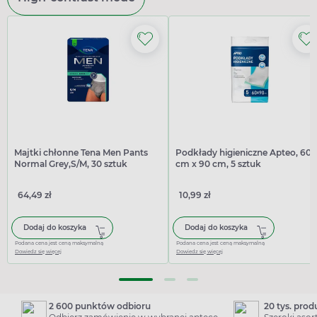
Majtki chłonne Tena Men Pants
Podkłady higieniczne Apteo, 60
Normal Grey,S/M, 30 sztuk
cm x 90 cm, 5 sztuk
64,49 zł
10,99 zł
Dodaj do koszyka
Dodaj do koszyka
Podana cena jest ceną maksymalną
Podana cena jest ceną maksymalną
Dowiedz się więcej
Dowiedz się więcej
2 600 punktów odbioru
20 tys. pro