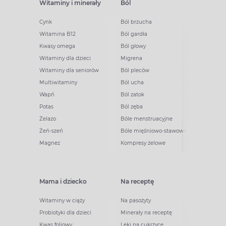
Witaminy i minerały
Ból
Cynk
Ból brzucha
Witamina B12
Ból gardła
Kwasy omega
Ból głowy
Witaminy dla dzieci
Migrena
Witaminy dla seniorów
Ból pleców
Multiwitaminy
Ból ucha
Wapń
Ból zatok
Potas
Ból zęba
Żelazo
Bóle menstruacyjne
Żeń-szeń
Bóle mięśniowo-stawowe
Magnez
Kompresy żelowe
Mama i dziecko
Na receptę
Witaminy w ciąży
Na pasożyty
Probiotyki dla dzieci
Minerały na receptę
Kwas foliowy
Leki na cukrzycę