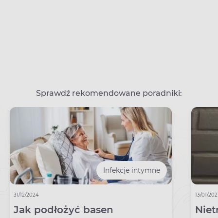
Sprawdź rekomendowane poradniki:
Infekcje intymne
31/12/2024
13/01/202
Jak podłożyć basen
Nie