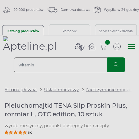
20 000 produktów
Darmowa dostawa
Wysyłka w 24 godziny
Katalog produktów
Poradnik
Serwis Świat Zdrowia
sztuk
Strona główna
Układ moczowy
Nietrzymanie moczu
Pieluchomajtki TENA Slip Proskin Plus,
rozmiar L, OTC edition, 10 sztuk
wyrób medyczny, produkt dostępny bez recepty
5.0