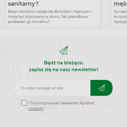
sanitarny?
mężc
lecz
Basen sanitarny nadaje się dla kobiet i mężczyzn i
Za niep
może być stosowany w domu. Jak prawidłowo
korzysta
podkładać go choremu?
Występ
wizytą 
Bądź na bieżąco,
zapisz się na nasz newsletter!
Zapisz
do
Chcę otrzymywać newsletter Apteline
*
newslettera
rozwiń>