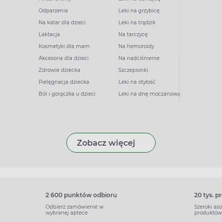
Odparzenia
Leki na grzybicę
Na katar dla dzieci
Leki na trądzik
Laktacja
Na tarczycę
Kosmetyki dla mam
Na hemoroidy
Akcesoria dla dzieci
Na nadciśnienie
Zdrowie dziecka
Szczepionki
Pielęgnacja dziecka
Leki na otyłość
Ból i gorączka u dzieci
Leki na dnę moczanową
Zobacz więcej
2 600 punktów odbioru
20 tys. 
Odbierz zamówienie w
Szeroki as
wybranej aptece
produktów