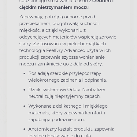
codziennego stosowania u osób z
średnim i
ciężkim nietrzymaniem mocz
u.
Zapewniają potrójną ochornę przed
przeciekaniem, długotrwałą suchość i
miękkość, a dzięki wykonaniu z
oddychających materiałów wspierają zdrowie
skóry. Zastosowana w pieluchomajtkach
technologia FeelDry Advanced użyta w ich
produkcji zapewnia szybsze wchłanianie
moczu i zamknięcie go z dala od skóry.
Posiadają szerokie przylepcorzepy
wielokrotnego zapinania i odpinania.
Dzięki systemowi Odour Neutralizer
neutralizują nieprzyjemny zapach.
Wykonane z delikatnego i miękkiego
materiału, który zapewnia komfort i
zapobiega podrażnieniom.
Anatomiczny kształt produktu zapewnia
idealne dopasowanie do ciała