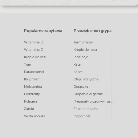
Popularne zapytania
Przeziębienie i grypa
Witamina D
Termometry
Witamina C
Krople do nosa
Krople do oczu
Inhalacje
Tran
Katar
Paracetamol
Kaszel
Ibuprofen
Olejki eteryczne
Melatonina
Gorączka
Elektrolity
Drapanie w gardle
Kolagen
Preparaty przeciwwirusowe
Zatoki
Zapalenie ucha
Woda morska
Odporność