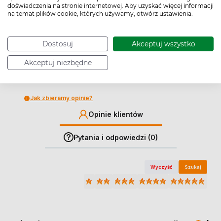
5.0
doświadczenia na stronie internetowej. Aby uzyskać więcej informacji
na temat plików cookie, których używamy, otwórz ustawienia.
3
0%
1
opinii klientów
z całego okresu
2
0%
zebranych i zweryfikowanych przez
Dostosuj
Akceptuj wszystko
1
0%
Akceptuj niezbędne
Jak zbieramy opinie?
Opinie klientów
Pytania i odpowiedzi (0)
Wyczyść
Szukaj