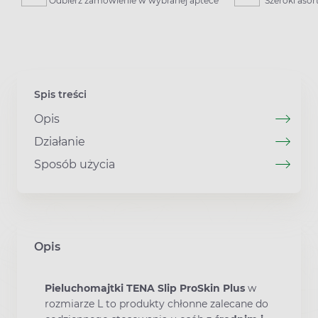
Odbierz zamówienie w wybranej aptece
Szeroki aso
Spis treści
Opis
Działanie
Sposób użycia
Opis
Pieluchomajtki TENA Slip ProSkin Plus
w
rozmiarze L to produkty chłonne zalecane do