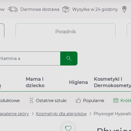
ów
Darmowa dostawa
Wysyłka w 24 godziny
Poradnik
a
Mama i
Kosmetyki i
Higiena
ę
dziecko
Dermokosmety
roduktowe
Ostatnie sztuki
Popularne
Krótk
apalenie skóry
Kosmetyki dla alergików
Physiogel Hypoallergenic