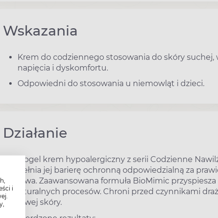
Wskazania
Krem do codziennego stosowania do skóry suchej, wr
napięcia i dyskomfortu.
Odpowiedni do stosowania u niemowląt i dzieci.
Działanie
Physiogel krem hypoalergiczny z serii Codzienne Nawilża
uzupełnia jej barierę ochronną odpowiedzialną za prawid
wrażliwa. Zaawansowana formuła BioMimic przyspiesza
h,
ści i
jej naturalnych procesów. Chroni przed czynnikami dra
ej.
wrażliwej skóry.
y,