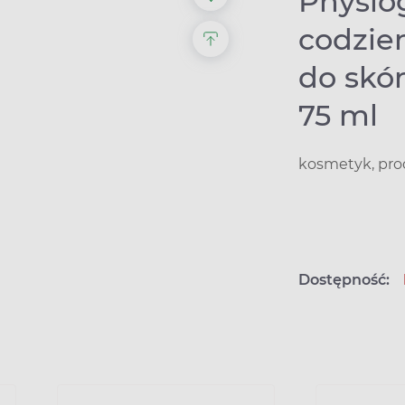
Physio
codzie
do skór
75 ml
kosmetyk, pro
Dostępność: