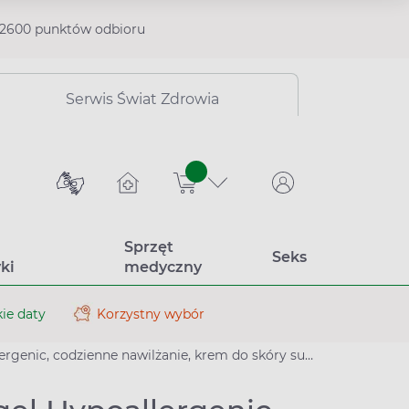
2600 punktów odbioru
Serwis Świat Zdrowia
sztuk
Sprzęt
Seks
ki
medyczny
ie daty
Korzystny wybór
, codzienne nawilżanie, krem do skóry suchej i wrażliwej, 75 ml