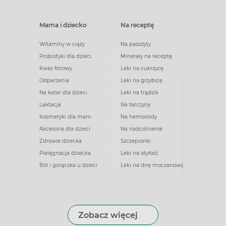
Mama i dziecko
Na receptę
Witaminy w ciąży
Na pasożyty
Probiotyki dla dzieci
Minerały na receptę
Kwas foliowy
Leki na cukrzycę
Odparzenia
Leki na grzybicę
Na katar dla dzieci
Leki na trądzik
Laktacja
Na tarczycę
Kosmetyki dla mam
Na hemoroidy
Akcesoria dla dzieci
Na nadciśnienie
Zdrowie dziecka
Szczepionki
Pielęgnacja dziecka
Leki na otyłość
Ból i gorączka u dzieci
Leki na dnę moczanową
Zobacz więcej