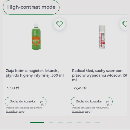
High-contrast mode
Ziaja Intima, nagietek lekarski,
Radical Med, suchy szampon
płyn do higieny intymnej, 500 ml
przeciw wypadaniu włosów, 150
ml
9,99 zł
27,49 zł
Dodaj do koszyka
Dodaj do koszyka
Podana cena jest ceną maksymalną
Podana cena jest ceną maksymalną
Dowiedz się więcej
Dowiedz się więcej