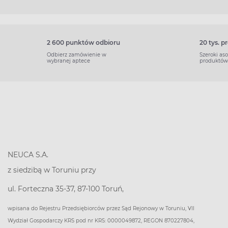
2 600 punktów odbioru
20 tys. 
Odbierz zamówienie w
Szeroki as
wybranej aptece
produktów
NEUCA S.A.
z siedzibą w Toruniu przy
ul. Forteczna 35-37, 87-100 Toruń,
wpisana do Rejestru Przedsiębiorców przez Sąd Rejonowy w Toruniu, VII
Wydział Gospodarczy KRS pod nr KRS: 0000049872, REGON 870227804,