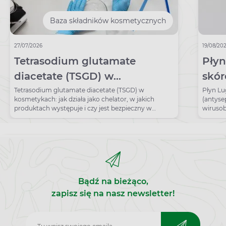
Baza składników kosmetycznych
27/07/2026
19/08/20
Tetrasodium glutamate
Płyn
diacetate (TSGD) w
skór
kosmetykach – działanie,
Zast
Tetrasodium glutamate diacetate (TSGD) w
Płyn Lu
kosmetykach: jak działa jako chelator, w jakich
(antyse
bezpieczeństwo, zastosowanie
produktach występuje i czy jest bezpieczny w
wirusob
typowych stężeniach?
Lugola
Bądź na bieżąco,
zapisz się na nasz newsletter!
Zapisz