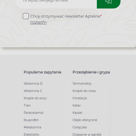
do
Chcę otrzymywać newsletter Apteline
*
newslettera
rozwiń>
Popularne zapytania
Przeziębienie i grypa
Witamina D
Termometry
Witamina C
Krople do nosa
Krople do oczu
Inhalacje
Tran
Katar
Paracetamol
Kaszel
Ibuprofen
Olejki eteryczne
Melatonina
Gorączka
Elektrolity
Drapanie w gardle