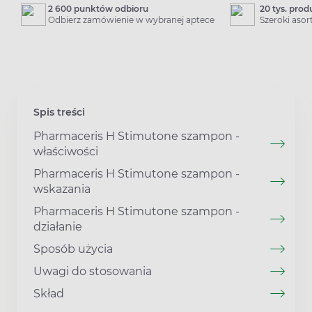
2 600 punktów odbioru
20 tys. pro
Odbierz zamówienie w wybranej aptece
Szeroki aso
Spis treści
Pharmaceris H Stimutone szampon -
właściwości
Pharmaceris H Stimutone szampon -
wskazania
Pharmaceris H Stimutone szampon -
działanie
Sposób użycia
Uwagi do stosowania
Skład