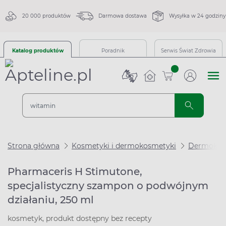
20 000 produktów
Darmowa dostawa
Wysyłka w 24 godziny
Katalog produktów
Poradnik
Serwis Świat Zdrowia
sztuk
Strona główna
Kosmetyki i dermokosmetyki
Dermokos
Pharmaceris H Stimutone,
specjalistyczny szampon o podwójnym
działaniu, 250 ml
kosmetyk, produkt dostępny bez recepty