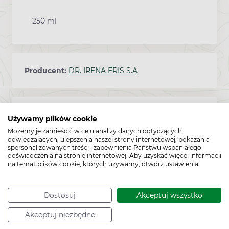
250 ml
Producent:
DR. IRENA ERIS S.A
Sposób przechowywania:
15°C - 25°C
Używamy plików cookie
Możemy je zamieścić w celu analizy danych dotyczących
odwiedzających, ulepszenia naszej strony internetowej, pokazania
spersonalizowanych treści i zapewnienia Państwu wspaniałego
doświadczenia na stronie internetowej. Aby uzyskać więcej informacji
Pozwolenie:
CPNP 2330765
na temat plików cookie, których używamy, otwórz ustawienia.
Dostosuj
Akceptuj wszystko
Kod EAN:
5900717158818
Akceptuj niezbędne