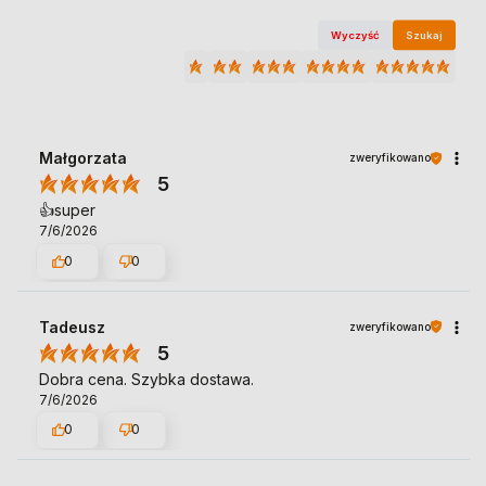
Wyczyść
Szukaj
Małgorzata
zweryfikowano
5
👍️super
7/6/2026
0
0
Tadeusz
zweryfikowano
5
Dobra cena. Szybka dostawa.
7/6/2026
0
0