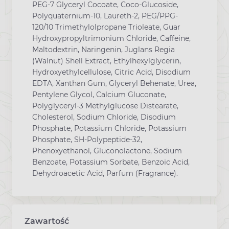
PEG-7 Glyceryl Cocoate, Coco-Glucoside,
Polyquaternium-10, Laureth-2, PEG/PPG-
120/10 Trimethylolpropane Trioleate, Guar
Hydroxypropyltrimonium Chloride, Caffeine,
Maltodextrin, Naringenin, Juglans Regia
(Walnut) Shell Extract, Ethylhexylglycerin,
Hydroxyethylcellulose, Citric Acid, Disodium
EDTA, Xanthan Gum, Glyceryl Behenate, Urea,
Pentylene Glycol, Calcium Gluconate,
Polyglyceryl-3 Methylglucose Distearate,
Cholesterol, Sodium Chloride, Disodium
Phosphate, Potassium Chloride, Potassium
Phosphate, SH-Polypeptide-32,
Phenoxyethanol, Gluconolactone, Sodium
Benzoate, Potassium Sorbate, Benzoic Acid,
Dehydroacetic Acid, Parfum (Fragrance).
Zawartość