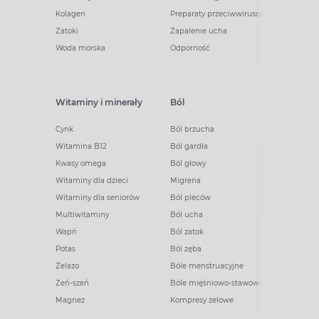
Kolagen
Preparaty przeciwwirusowe
Zatoki
Zapalenie ucha
Woda morska
Odporność
Witaminy i minerały
Ból
Cynk
Ból brzucha
Witamina B12
Ból gardła
Kwasy omega
Ból głowy
Witaminy dla dzieci
Migrena
Witaminy dla seniorów
Ból pleców
Multiwitaminy
Ból ucha
Wapń
Ból zatok
Potas
Ból zęba
Żelazo
Bóle menstruacyjne
Żeń-szeń
Bóle mięśniowo-stawowe
Magnez
Kompresy żelowe