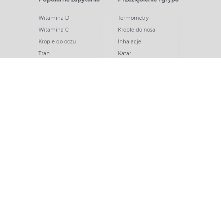
Witamina D
Termometry
Witamina C
Krople do nosa
Krople do oczu
Inhalacje
Tran
Katar
Paracetamol
Kaszel
Ibuprofen
Olejki eteryczne
Melatonina
Gorączka
Elektrolity
Drapanie w gardle
Kolagen
Preparaty przeciwwirusowe
Zatoki
Zapalenie ucha
Woda morska
Odporność
Witaminy i minerały
Ból
Cynk
Ból brzucha
Witamina B12
Ból gardła
Kwasy omega
Ból głowy