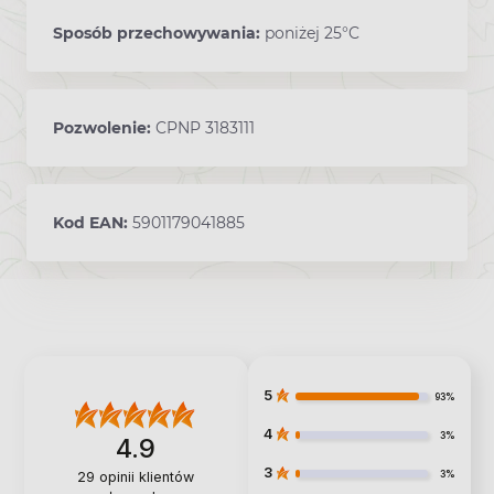
Sposób przechowywania:
poniżej 25°C
Pozwolenie:
CPNP 3183111
Kod EAN:
5901179041885
5
93%
4
3%
4.9
3
3%
29
opinii klientów