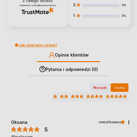
z całego okresu
2
0%
zebranych i zweryfikowanych przez
1
0%
Jak zbieramy opinie?
Opinie klientów
Pytania i odpowiedzi (0)
Wyczyść
Szukaj
Oksana
zweryfikowano
5
💯polecam