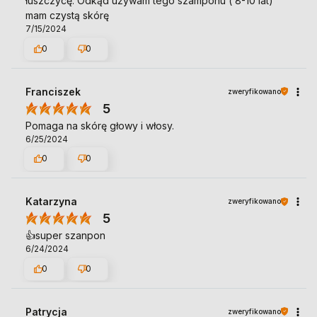
łuszczycę. Odkąd używam tego szamponu ( 8-10 lat)
mam czystą skórę
7/15/2024
0
0
Franciszek
zweryfikowano
5
Pomaga na skórę głowy i włosy.
6/25/2024
0
0
Katarzyna
zweryfikowano
5
👍️super szanpon
6/24/2024
0
0
Patrycja
zweryfikowano