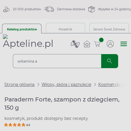
20 000 produktów
Darmowa dostawa
Wysyłka w 24 godziny
Katalog produktów
Poradnik
Serwis Świat Zdrowia
sztuk
Strona główna
Włosy, skóra i paznokcie
Kosmetyki do 
Paraderm Forte, szampon z dziegciem,
150 g
kosmetyk, produkt dostępny bez recepty
4.9