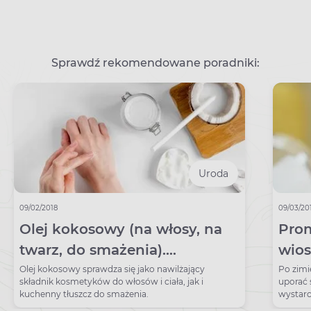
Sprawdź rekomendowane poradniki:
Uroda
09/02/2018
09/03/20
Olej kokosowy (na włosy, na
Prom
twarz, do smażenia).
wios
Właściwości oleju
zrob
Olej kokosowy sprawdza się jako nawilżający
Po zimi
składnik kosmetyków do włosów i ciała, jak i
uporać s
kokosowego
kuchenny tłuszcz do smażenia.
wystarc