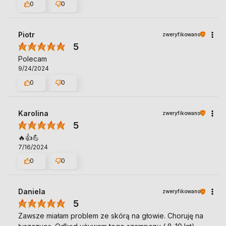
0
0
Piotr
zweryfikowano
5
Polecam
9/24/2024
0
0
Karolina
zweryfikowano
5
🔥👍️💪
7/16/2024
0
0
Daniela
zweryfikowano
5
Zawsze miałam problem ze skórą na głowie. Choruję na