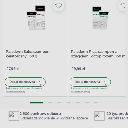
Paraderm Salic, szampon
Paraderm Plus, szampon z
keratoliczny, 150 g
dziegciem i octopiroxem, 150 ml
17,99 zł
19,99 zł
Dodaj do koszyka
Dodaj do koszyka
Podana cena jest ceną maksymalną
Podana cena jest ceną maksymalną
Dowiedz się więcej
Dowiedz się więcej
2 600 punktów odbioru
20 tys. pro
Odbierz zamówienie w wybranej aptece
Szeroki aso