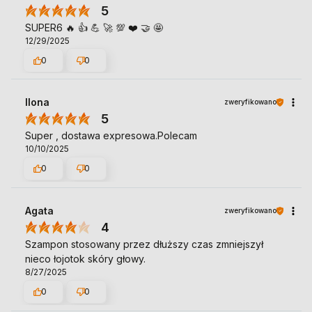
5
SUPER6 🔥 👍️ 💪 🚀 💯 ❤️ 🤝 🤩
12/29/2025
0
0
Ilona
zweryfikowano
5
Super , dostawa expresowa.Polecam
10/10/2025
0
0
Agata
zweryfikowano
4
Szampon stosowany przez dłuższy czas zmniejszył
nieco łojotok skóry głowy.
8/27/2025
0
0