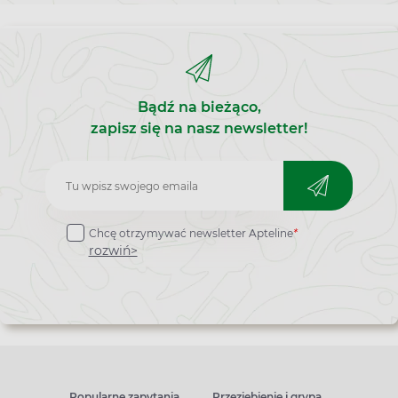
Bądź na bieżąco,
zapisz się na nasz newsletter!
Zapisz
do
Chcę otrzymywać newsletter Apteline
*
newslettera
rozwiń>
Popularne zapytania
Przeziębienie i grypa