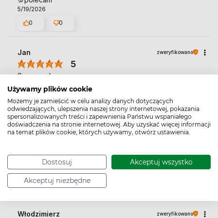
5/19/2026
0
0
Jan
zweryfikowano
5
Super, polecam
4/28/2026
Używamy plików cookie
0
0
Możemy je zamieścić w celu analizy danych dotyczących
odwiedzających, ulepszenia naszej strony internetowej, pokazania
spersonalizowanych treści i zapewnienia Państwu wspaniałego
doświadczenia na stronie internetowej. Aby uzyskać więcej informacji
Paweł
zweryfikowano
na temat plików cookie, których używamy, otwórz ustawienia.
3
Opinia nie tyle że jest negatywna ale szampon może jest
ok natomiast na moje schorzenie nie za bardzo pomaga.
Dostosuj
Akceptuj wszystko
1/14/2026
Akceptuj niezbędne
0
0
Włodzimierz
zweryfikowano