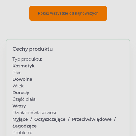
Pokaż wszystkie od najnowszych
Cechy produktu
Typ produktu:
Kosmetyk
Płeć:
Dowolna
Wiek:
Dorosły
Część ciała:
Włosy
Działanie/właściwości:
Myjące
/
Oczyszczające
/
Przeciwświądowe
/
Łagodzące
Problem: