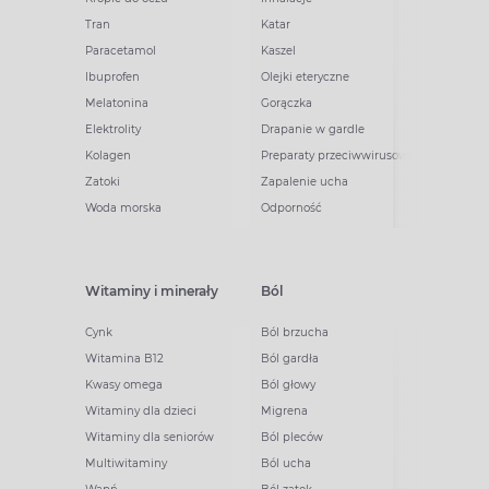
Tran
Katar
Paracetamol
Kaszel
Ibuprofen
Olejki eteryczne
Melatonina
Gorączka
Elektrolity
Drapanie w gardle
Kolagen
Preparaty przeciwwirusowe
Zatoki
Zapalenie ucha
Woda morska
Odporność
Witaminy i minerały
Ból
Cynk
Ból brzucha
Witamina B12
Ból gardła
Kwasy omega
Ból głowy
Witaminy dla dzieci
Migrena
Witaminy dla seniorów
Ból pleców
Multiwitaminy
Ból ucha