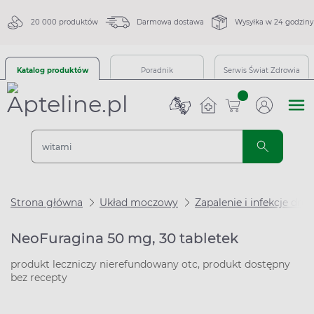
20 000 produktów
Darmowa dostawa
Wysyłka w 24 godziny
Katalog produktów
Poradnik
Serwis Świat Zdrowia
sztuk
Strona główna
Układ moczowy
Zapalenie i infekcje d
NeoFuragina 50 mg, 30 tabletek
produkt leczniczy nierefundowany otc, produkt dostępny
bez recepty