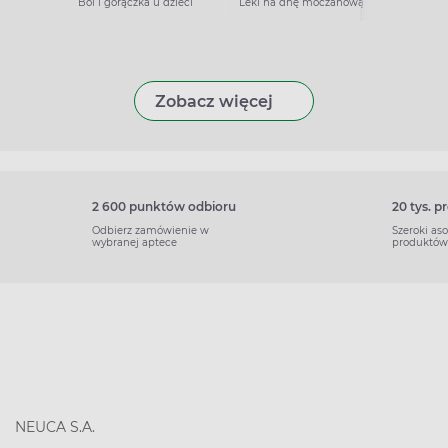
Ból i gorączka u dzieci
Leki na dnę moczanową
Zobacz więcej
2 600 punktów odbioru
20 tys. 
Odbierz zamówienie w
Szeroki as
wybranej aptece
produktów
NEUCA S.A.