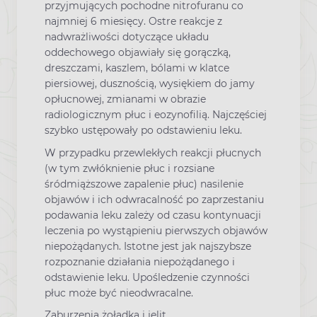
przyjmujących pochodne nitrofuranu co
najmniej 6 miesięcy. Ostre reakcje z
nadwrażliwości dotyczące układu
oddechowego objawiały się gorączką,
dreszczami, kaszlem, bólami w klatce
piersiowej, dusznością, wysiękiem do jamy
opłucnowej, zmianami w obrazie
radiologicznym płuc i eozynofilią. Najczęściej
szybko ustępowały po odstawieniu leku.
W przypadku przewlekłych reakcji płucnych
(w tym zwłóknienie płuc i rozsiane
śródmiąższowe zapalenie płuc) nasilenie
objawów i ich odwracalność po zaprzestaniu
podawania leku zależy od czasu kontynuacji
leczenia po wystąpieniu pierwszych objawów
niepożądanych. Istotne jest jak najszybsze
rozpoznanie działania niepożądanego i
odstawienie leku. Upośledzenie czynności
płuc może być nieodwracalne.
Zaburzenia żołądka i jelit