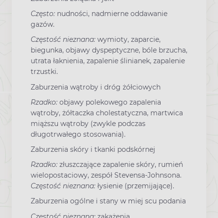
Często:
nudności, nadmierne oddawanie
gazów.
Częstość nieznana:
wymioty, zaparcie,
biegunka, objawy dyspeptyczne, bóle brzucha,
utrata łaknienia, zapalenie ślinianek, zapalenie
trzustki.
Zaburzenia wątroby i dróg żółciowych
Rzadko:
objawy polekowego zapalenia
wątroby, żółtaczka cholestatyczna, martwica
miąższu wątroby (zwykle podczas
długotrwałego stosowania).
Zaburzenia skóry i tkanki podskórnej
Rzadko:
złuszczające zapalenie skóry, rumień
wielopostaciowy, zespół Stevensa-Johnsona.
Częstość nieznana:
łysienie (przemijające).
Zaburzenia ogólne i stany w miej scu podania
Częstość nieznana:
zakażenia