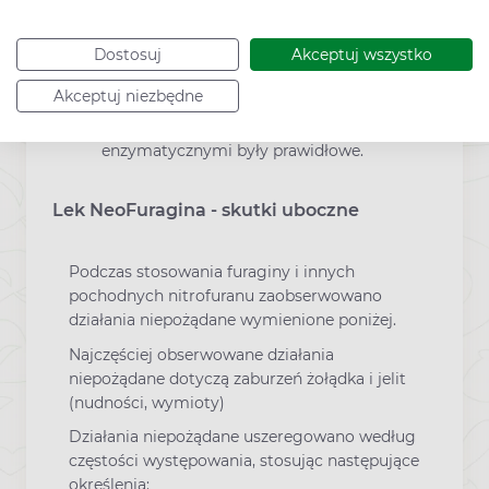
nitrofuranu stwierdzano fałszywie
dodatnie wyniki oznaczeń glukozy w
moczu z użyciem roztworu siarczanu
Dostosuj
Akceptuj wszystko
miedzi (np. roztworu Benedicta,
Akceptuj niezbędne
Fehlinga). Wyniki oznaczeń glukozy w
moczu wykonywanych metodami
enzymatycznymi były prawidłowe.
Lek NeoFuragina - skutki uboczne
Podczas stosowania furaginy i innych
pochodnych nitrofuranu zaobserwowano
działania niepożądane wymienione poniżej.
Najczęściej obserwowane działania
niepożądane dotyczą zaburzeń żołądka i jelit
(nudności, wymioty)
Działania niepożądane uszeregowano według
częstości występowania, stosując następujące
określenia: