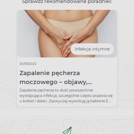
Sprawdź rekomendowane poradniki:
Infekcje intymne
30/09/2022
Zapalenie pęcherza
moczowego – objawy,
diagnostyka i leczenie
Zapalenie pęcherza to dość powszechnie
występująca infekcja, szczególnie często pojawia się
u kobiet i dzieci. Zazwyczaj wywołują ją bakterie E.
coli.