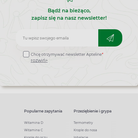
Bądź na bieżąco,
zapisz się na nasz newsletter!
Zapisz
do
Chcę otrzymywać newsletter Apteline
*
newslettera
rozwiń>
Popularne zapytania
Przeziębienie i grypa
Witamina D
Termometry
Witamina C
Krople do nosa
Krople do oczu
Inhalacje