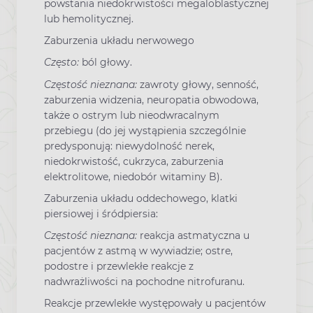
powstania niedokrwistości megaloblastycznej
lub hemolitycznej.
Zaburzenia układu nerwowego
Często:
ból głowy.
Częstość nieznana:
zawroty głowy, senność,
zaburzenia widzenia, neuropatia obwodowa,
także o ostrym lub nieodwracalnym
przebiegu (do jej wystąpienia szczególnie
predysponują: niewydolność nerek,
niedokrwistość, cukrzyca, zaburzenia
elektrolitowe, niedobór witaminy B).
Zaburzenia układu oddechowego, klatki
piersiowej i śródpiersia:
Częstość nieznana:
reakcja astmatyczna u
pacjentów z astmą w wywiadzie; ostre,
podostre i przewlekłe reakcje z
nadwrażliwości na pochodne nitrofuranu.
Reakcje przewlekłe występowały u pacjentów