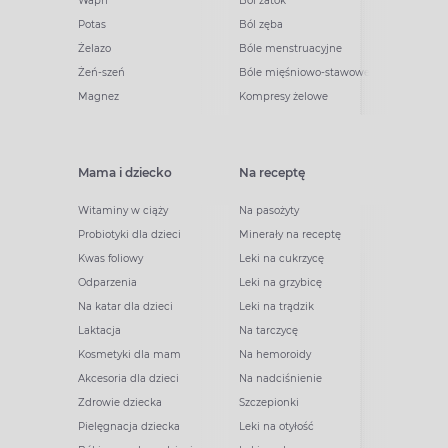
Wapń
Ból zatok
Potas
Ból zęba
Żelazo
Bóle menstruacyjne
Żeń-szeń
Bóle mięśniowo-stawowe
Magnez
Kompresy żelowe
Mama i dziecko
Na receptę
Witaminy w ciąży
Na pasożyty
Probiotyki dla dzieci
Minerały na receptę
Kwas foliowy
Leki na cukrzycę
Odparzenia
Leki na grzybicę
Na katar dla dzieci
Leki na trądzik
Laktacja
Na tarczycę
Kosmetyki dla mam
Na hemoroidy
Akcesoria dla dzieci
Na nadciśnienie
Zdrowie dziecka
Szczepionki
Pielęgnacja dziecka
Leki na otyłość