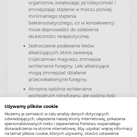
organizmie, zwiększając jej toksyczność i
zmniejszając stężenie w moczu poniżej
minimalnego stężenia
bakteriostatycznego, co w konsekwencji
może doprowadzić do osłabienia
skuteczności terapeutycznej.
Jednoczesne podawanie leków
alkalizujących, które zawierają
trójkrzemian magnezu, zmniejsza
wchłanianie furaginy. Leki alkalizujące
mogą zmniejszać działanie
przeciwbakteryjne furaginy.
Atropina opóźnia wchłanianie
pochodnych nitrofuranu, ale ogólna ilość
wchłoniętej substancji nie zmienia się.
Używamy plików cookie
Jednoczesne przyjmowanie witamin z
Możemy je zamieścić w celu analizy danych dotyczących
grupy B zwiększa wchłanianie
odwiedzających, ulepszenia naszej strony internetowej, pokazania
pochodnych nitrofuranu.
spersonalizowanych treści i zapewnienia Państwu wspaniałego
doświadczenia na stronie internetowej. Aby uzyskać więcej informacji
Podczas podawania pochodnych
na temat plików cookie, których używamy, otwórz ustawienia.