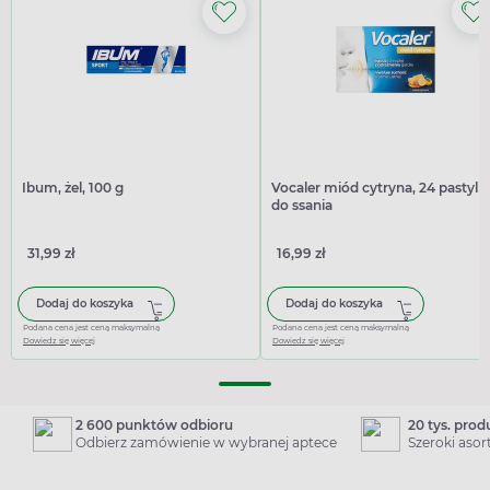
Ibum, żel, 100 g
Vocaler miód cytryna, 24 pastylki
do ssania
31,99 zł
16,99 zł
Dodaj do koszyka
Dodaj do koszyka
Podana cena jest ceną maksymalną
Podana cena jest ceną maksymalną
Dowiedz się więcej
Dowiedz się więcej
2 600 punktów odbioru
20 tys. pro
Odbierz zamówienie w wybranej aptece
Szeroki aso