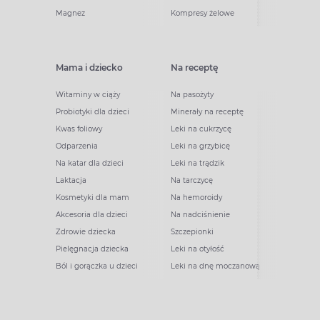
Magnez
Kompresy żelowe
Mama i dziecko
Na receptę
Witaminy w ciąży
Na pasożyty
Probiotyki dla dzieci
Minerały na receptę
Kwas foliowy
Leki na cukrzycę
Odparzenia
Leki na grzybicę
Na katar dla dzieci
Leki na trądzik
Laktacja
Na tarczycę
Kosmetyki dla mam
Na hemoroidy
Akcesoria dla dzieci
Na nadciśnienie
Zdrowie dziecka
Szczepionki
Pielęgnacja dziecka
Leki na otyłość
Ból i gorączka u dzieci
Leki na dnę moczanową