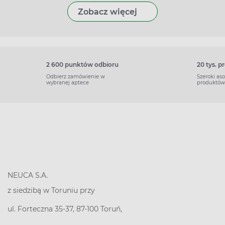
Zobacz więcej
2 600 punktów odbioru
20 tys. 
Odbierz zamówienie w
Szeroki as
wybranej aptece
produktów
NEUCA S.A.
z siedzibą w Toruniu przy
ul. Forteczna 35-37, 87-100 Toruń,