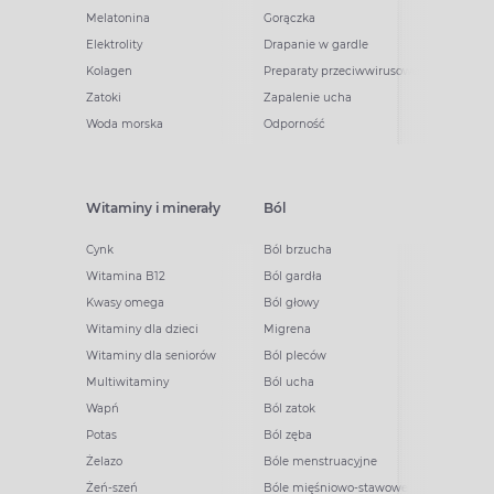
Melatonina
Gorączka
Elektrolity
Drapanie w gardle
Kolagen
Preparaty przeciwwirusowe
Zatoki
Zapalenie ucha
Woda morska
Odporność
Witaminy i minerały
Ból
Cynk
Ból brzucha
Witamina B12
Ból gardła
Kwasy omega
Ból głowy
Witaminy dla dzieci
Migrena
Witaminy dla seniorów
Ból pleców
Multiwitaminy
Ból ucha
Wapń
Ból zatok
Potas
Ból zęba
Żelazo
Bóle menstruacyjne
Żeń-szeń
Bóle mięśniowo-stawowe