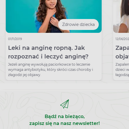
Zdrowie dziecka
01/11/2019
12/06/20
Leki na anginę ropną. Jak
Zapa
rozpoznać i leczyć anginę?
obja
dom
Jeżeli anginę wywołują paciorkowce to leczenie
Zapalen
wymaga antybiotyku, który skróci czas choroby i
dzieci 
złagodzi jej objawy.
łagodzą
intubac
Bądź na bieżąco,
zapisz się na nasz newsletter!