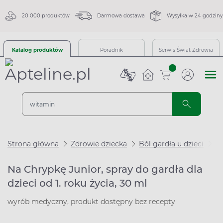
20 000 produktów
Darmowa dostawa
Wysyłka w 24 godziny
Katalog produktów
Poradnik
Serwis Świat Zdrowia
sztuk
Strona główna
Zdrowie dziecka
Ból gardła u dzieci
Na
Na Chrypkę Junior, spray do gardła dla
dzieci od 1. roku życia, 30 ml
wyrób medyczny, produkt dostępny bez recepty