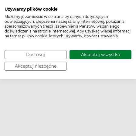
Używamy plików cookie
Kod EAN:
5906448071020
Możemy je zamieścić w celu analizy danych dotyczących
odwiedzających, ulepszenia naszej strony internetowej, pokazania
spersonalizowanych treści i zapewnienia Państwu wspaniałego
doświadczenia na stronie internetowej. Aby uzyskać więcej informacji
na temat plików cookie, których używamy, otwórz ustawienia.
To jest wyrób medyczny. Używaj go zgodnie z instrukcją
Dostosuj
Akceptuj wszystko
używania lub etykietą.
Akceptuj niezbędne