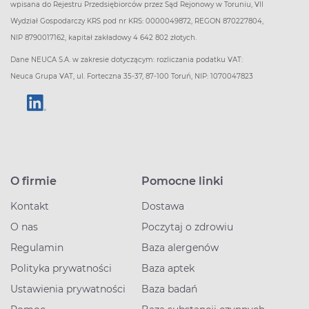
wpisana do Rejestru Przedsiębiorców przez Sąd Rejonowy w Toruniu, VII
Wydział Gospodarczy KRS pod nr KRS: 0000049872, REGON 870227804,
NIP 8790017162, kapitał zakładowy 4 642 802 złotych.
Dane NEUCA S.A. w zakresie dotyczącym: rozliczania podatku VAT:
Neuca Grupa VAT, ul. Forteczna 35-37, 87-100 Toruń, NIP: 1070047823
O firmie
Pomocne linki
Kontakt
Dostawa
O nas
Poczytaj o zdrowiu
Regulamin
Baza alergenów
Polityka prywatności
Baza aptek
Ustawienia prywatności
Baza badań