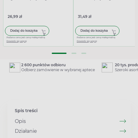
26,99 zł
31,49 zł
Dodaj do koszyka
Dodaj do koszyka
Podana cena jest ceną maksymalną
Podana cena jest ceną maksymalną
Dowiedz się więcej
Dowiedz się więcej
2 600 punktów odbioru
20 tys. pro
Odbierz zamówienie w wybranej aptece
Szeroki aso
Spis treści
Opis
Działanie