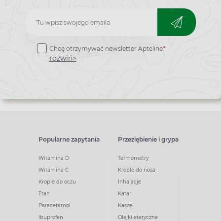
Zapisz
do
Chcę otrzymywać newsletter Apteline
*
newslettera
rozwiń>
Popularne zapytania
Przeziębienie i grypa
Witamina D
Termometry
Witamina C
Krople do nosa
Krople do oczu
Inhalacje
Tran
Katar
Paracetamol
Kaszel
Ibuprofen
Olejki eteryczne