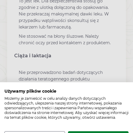
To jest lek. Dla bezpieczeństwa stosuj go
zgodnie z ulotką dołączoną do opakowania.
Nie przekraczaj maksymalnej dawki leku. W
przypadku wątpliwości skonsultuj się z
lekarzem lub farmaceutą.
Nie stosować na błony śluzowe. Należy
chronić oczy przed kontaktem z produktem.
Ciąża i laktacja
Nie przeprowadzono badań dotyczących
działania teratogennego produktu
leczniczego.
Używamy plików cookie
Produkt może być stosowany w okresie ciąży
Możemy je zamieścić w celu analizy danych dotyczących
jedynie w przypadku, gdy w opinii lekarza
odwiedzających, ulepszenia naszej strony internetowej, pokazania
korzyść dla matki przeważa nad
spersonalizowanych treści i zapewnienia Państwu wspaniałego
doświadczenia na stronie internetowej. Aby uzyskać więcej informacji
potencjalnym zagrożeniem dla płodu.
na temat plików cookie, których używamy, otwórz ustawienia.
Prowadzenie pojazdów