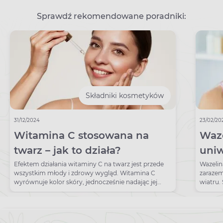
Sprawdź rekomendowane poradniki:
Składniki kosmetyków
31/12/2024
23/02/20
Witamina C stosowana na
Waze
twarz – jak to działa?
uniw
ust,
Efektem działania witaminy C na twarz jest przede
Wazelin
wszystkim młody i zdrowy wygląd. Witamina C
zarazem
wyrównuje kolor skóry, jednocześnie nadając jej
wiatru.
blask.