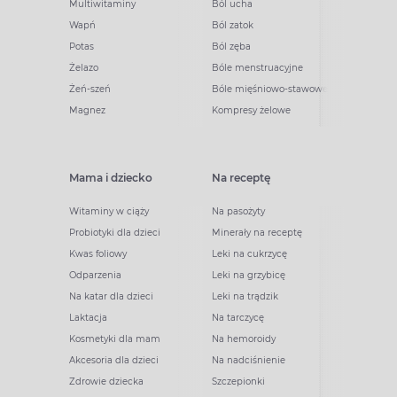
Multiwitaminy
Ból ucha
Wapń
Ból zatok
Potas
Ból zęba
Żelazo
Bóle menstruacyjne
Żeń-szeń
Bóle mięśniowo-stawowe
Magnez
Kompresy żelowe
Mama i dziecko
Na receptę
Witaminy w ciąży
Na pasożyty
Probiotyki dla dzieci
Minerały na receptę
Kwas foliowy
Leki na cukrzycę
Odparzenia
Leki na grzybicę
Na katar dla dzieci
Leki na trądzik
Laktacja
Na tarczycę
Kosmetyki dla mam
Na hemoroidy
Akcesoria dla dzieci
Na nadciśnienie
Zdrowie dziecka
Szczepionki