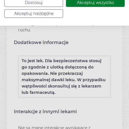
Dostosuj
Akceptuj wszystko
Produkt nie ma wpływu na zdolność
Akceptuj niezbędne
prowadzenia pojazdów mechanicznych
i obsługiwania urządzeń mechanicznych w
ruchu.
Dodatkowe informacje
To jest lek. Dla bezpieczeństwa stosuj
go zgodnie z ulotką dołączoną do
opakowania. Nie przekraczaj
maksymalnej dawki leku. W przypadku
wątpliwości skonsultuj się z lekarzem
lub farmaceutą.
Interakcje z innymi lekami
Nie są znane interakcje wynikające z