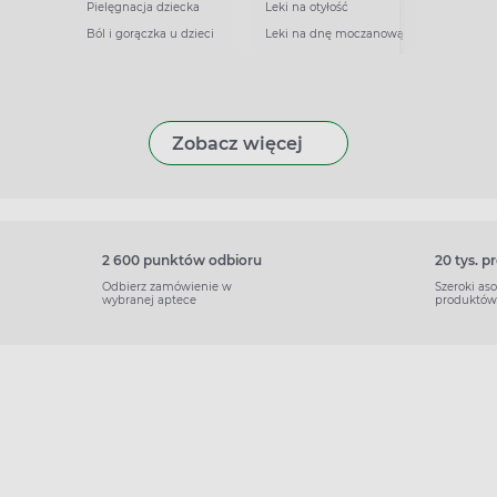
Pielęgnacja dziecka
Leki na otyłość
Ból i gorączka u dzieci
Leki na dnę moczanową
Zobacz więcej
2 600 punktów odbioru
20 tys. 
Odbierz zamówienie w
Szeroki as
wybranej aptece
produktów