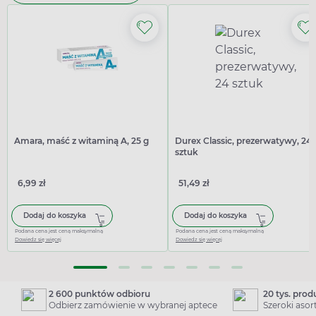
Amara, maść z witaminą A, 25 g
Durex Classic, prezerwatywy, 24
sztuk
6,99 zł
51,49 zł
Dodaj do koszyka
Dodaj do koszyka
Podana cena jest ceną maksymalną
Podana cena jest ceną maksymalną
Dowiedz się więcej
Dowiedz się więcej
2 600 punktów odbioru
20 tys. pro
Odbierz zamówienie w wybranej aptece
Szeroki aso