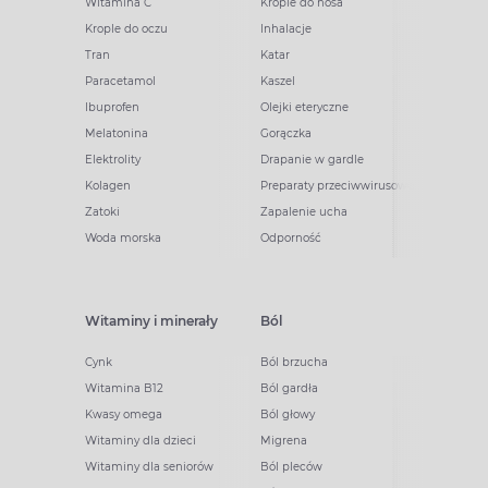
Witamina C
Krople do nosa
Krople do oczu
Inhalacje
Tran
Katar
Paracetamol
Kaszel
Ibuprofen
Olejki eteryczne
Melatonina
Gorączka
Elektrolity
Drapanie w gardle
Kolagen
Preparaty przeciwwirusowe
Zatoki
Zapalenie ucha
Woda morska
Odporność
Witaminy i minerały
Ból
Cynk
Ból brzucha
Witamina B12
Ból gardła
Kwasy omega
Ból głowy
Witaminy dla dzieci
Migrena
Witaminy dla seniorów
Ból pleców