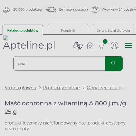
20 000 produktów
Darmowa dostawa
Wysyłka w 24 godziny
Katalog produktów
Poradnik
Serwis Świat Zdrowia
sztuk
Strona główna
Problemy skórne
Odparzenia i odleżyny
Maść ochronna z witaminą A 800 j.m./g,
25 g
produkt leczniczy nierefundowany otc, produkt dostępny
bez recepty