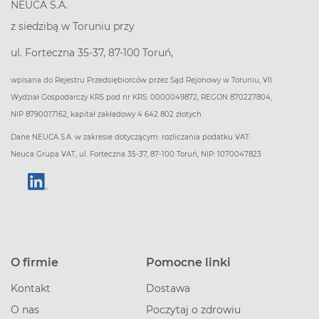
NEUCA S.A.
z siedzibą w Toruniu przy
ul. Forteczna 35-37, 87-100 Toruń,
wpisana do Rejestru Przedsiębiorców przez Sąd Rejonowy w Toruniu, VII
Wydział Gospodarczy KRS pod nr KRS: 0000049872, REGON 870227804,
NIP 8790017162, kapitał zakładowy 4 642 802 złotych.
Dane NEUCA S.A. w zakresie dotyczącym: rozliczania podatku VAT:
Neuca Grupa VAT, ul. Forteczna 35-37, 87-100 Toruń, NIP: 1070047823
O firmie
Pomocne linki
Kontakt
Dostawa
O nas
Poczytaj o zdrowiu