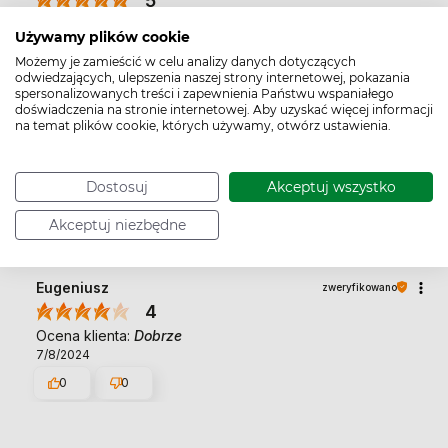
5
Ocena klienta:
Doskonale
Używamy plików cookie
6/11/2026
Możemy je zamieścić w celu analizy danych dotyczących
0
0
odwiedzających, ulepszenia naszej strony internetowej, pokazania
spersonalizowanych treści i zapewnienia Państwu wspaniałego
doświadczenia na stronie internetowej. Aby uzyskać więcej informacji
na temat plików cookie, których używamy, otwórz ustawienia.
Halina
zweryfikowano
5
Ocena klienta:
Doskonale
Dostosuj
Akceptuj wszystko
5/4/2026
Akceptuj niezbędne
0
0
Eugeniusz
zweryfikowano
4
Ocena klienta:
Dobrze
7/8/2024
0
0