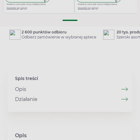
Podana cena jest ceną maksymalną
Podana cena jest ceną maksymalną
Dowiedz się więcej
Dowiedz się więcej
2 600 punktów odbioru
20 tys. pro
Odbierz zamówienie w wybranej aptece
Szeroki aso
Spis treści
Opis
Działanie
Opis