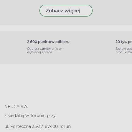
Zobacz więcej
2 600 punktów odbioru
20 tys. 
Odbierz zamówienie w
Szeroki as
wybranej aptece
produktów
NEUCA S.A.
z siedzibą w Toruniu przy
ul. Forteczna 35-37, 87-100 Toruń,