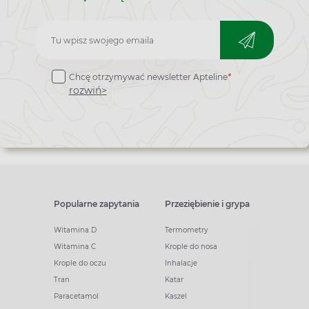
Zapisz
do
Chcę otrzymywać newsletter Apteline
*
newslettera
rozwiń>
Popularne zapytania
Przeziębienie i grypa
Witamina D
Termometry
Witamina C
Krople do nosa
Krople do oczu
Inhalacje
Tran
Katar
Paracetamol
Kaszel