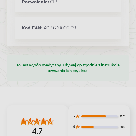
Pozwolenie:
CE*
Kod EAN:
4015630006199
To jest wyrób medyczny. Używaj go zgodnie z instrukcją
używania lub etykietą.
5
67%
4
33%
4.7