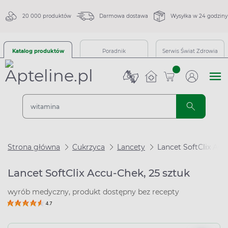
20 000 produktów
Darmowa dostawa
Wysyłka w 24 godziny
Katalog produktów
Poradnik
Serwis Świat Zdrowia
sztuk
Strona główna
Cukrzyca
Lancety
Lancet SoftClix Acc
Lancet SoftClix Accu-Chek, 25 sztuk
wyrób medyczny, produkt dostępny bez recepty
4.7