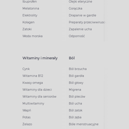
Ibuprofen
Olejki eteryczne
Melatonina
Gorączka
Elektrolity
Drapanie w gardle
Kolagen
Preparaty przeciwwirusowe
Zatoki
Zapalenie ucha
Woda morska
Odporność
Witaminy i minerały
Ból
Cynk
Ból brzucha
Witamina B12
Ból gardła
Kwasy omega
Ból głowy
Witaminy dla dzieci
Migrena
Witaminy dla seniorów
Ból pleców
Multiwitaminy
Ból ucha
Wapń
Ból zatok
Potas
Ból zęba
Żelazo
Bóle menstruacyjne