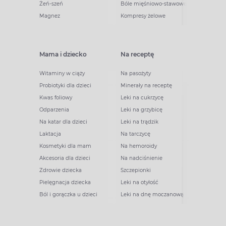
Żeń-szeń
Bóle mięśniowo-stawowe
Magnez
Kompresy żelowe
Mama i dziecko
Na receptę
Witaminy w ciąży
Na pasożyty
Probiotyki dla dzieci
Minerały na receptę
Kwas foliowy
Leki na cukrzycę
Odparzenia
Leki na grzybicę
Na katar dla dzieci
Leki na trądzik
Laktacja
Na tarczycę
Kosmetyki dla mam
Na hemoroidy
Akcesoria dla dzieci
Na nadciśnienie
Zdrowie dziecka
Szczepionki
Pielęgnacja dziecka
Leki na otyłość
Ból i gorączka u dzieci
Leki na dnę moczanową