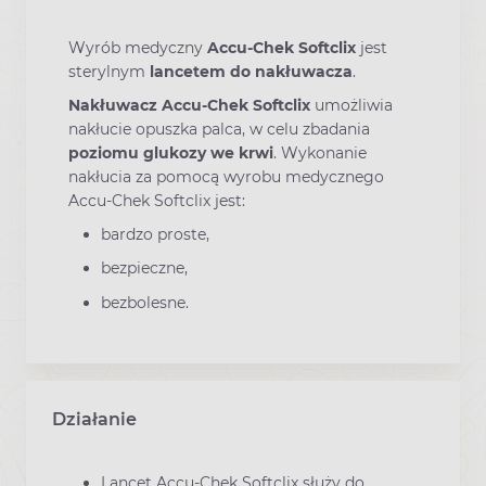
Wyrób medyczny
Accu-Chek Softclix
jest
sterylnym
lancetem do nakłuwacza
.
Nakłuwacz Accu-Chek Softclix
umożliwia
nakłucie opuszka palca, w celu zbadania
poziomu glukozy we krwi
. Wykonanie
nakłucia za pomocą wyrobu medycznego
Accu-Chek Softclix jest:
bardzo proste,
bezpieczne,
bezbolesne.
Działanie
Lancet Accu-Chek Softclix służy do