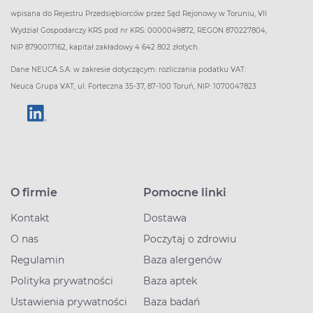
wpisana do Rejestru Przedsiębiorców przez Sąd Rejonowy w Toruniu, VII
Wydział Gospodarczy KRS pod nr KRS: 0000049872, REGON 870227804,
NIP 8790017162, kapitał zakładowy 4 642 802 złotych.
Dane NEUCA S.A. w zakresie dotyczącym: rozliczania podatku VAT:
Neuca Grupa VAT, ul. Forteczna 35-37, 87-100 Toruń, NIP: 1070047823
O firmie
Pomocne linki
Kontakt
Dostawa
O nas
Poczytaj o zdrowiu
Regulamin
Baza alergenów
Polityka prywatności
Baza aptek
Ustawienia prywatności
Baza badań