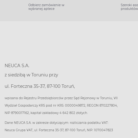
Odbierz zamówienie w
Szeroki as
wybranej aptece
produktów
NEUCA S.A.
z siedzibą w Toruniu przy
ul. Forteczna 35-37, 87-100 Toruń,
wpisana do Rejestru Przedsiębiorców przez Sąd Rejonowy w Toruniu, VII
Wydział Gospodarczy KRS pod nr KRS: 0000049872, REGON 870227804,
NIP 8790017162, kapitał zakładowy 4 642 802 złotych.
Dane NEUCA S.A. w zakresie dotyczącym: rozliczania podatku VAT:
Neuca Grupa VAT, ul. Forteczna 35-37, 87-100 Toruń, NIP: 1070047823