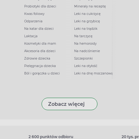
Probiotyki dla dzieci
Minerały na receptę
Kwas foliowy
Leki na cukrzycę
Odparzenia
Leki na grzybicę
Na katar dla dzieci
Leki na trądzik
Laktacja
Na tarczycę
Kosmetyki dla mam
Na hemoroidy
Akcesoria dla dzieci
Na nadciśnienie
Zdrowie dziecka
Szczepionki
Pielęgnacja dziecka
Leki na otyłość
Ból i gorączka u dzieci
Leki na dnę moczanową
Zobacz więcej
2 600 punktów odbioru
20 tys. 