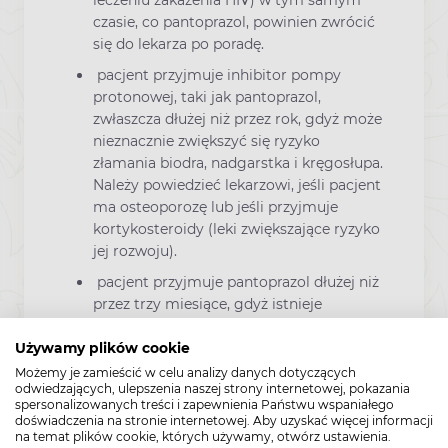
czasie, co pantoprazol, powinien zwrócić
się do lekarza po poradę.
pacjent przyjmuje inhibitor pompy
protonowej, taki jak pantoprazol,
zwłaszcza dłużej niż przez rok, gdyż może
nieznacznie zwiększyć się ryzyko
złamania biodra, nadgarstka i kręgosłupa.
Należy powiedzieć lekarzowi, jeśli pacjent
ma osteoporozę lub jeśli przyjmuje
kortykosteroidy (leki zwiększające ryzyko
jej rozwoju).
pacjent przyjmuje pantoprazol dłużej niż
przez trzy miesiące, gdyż istnieje
możliwość zmniejszenia stężenia
magnezu we krwi. Małe stężenie
Używamy plików cookie
magnezu może objawiać się uczuciem
Możemy je zamieścić w celu analizy danych dotyczących
odwiedzających, ulepszenia naszej strony internetowej, pokazania
zmęczenia, mimowolnymi skurczami
spersonalizowanych treści i zapewnienia Państwu wspaniałego
mięśni, dezorientacją, drgawkami,
doświadczenia na stronie internetowej. Aby uzyskać więcej informacji
zawrotami głowy lub przyspieszoną
na temat plików cookie, których używamy, otwórz ustawienia.