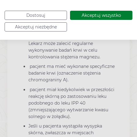
czynnością serca. Jeśli u pacjenta wystąpi
którykolwiek z tych objawów, należy
Dostosuj
Akceptuj wszystko
niezwłocznie poinformować o tym
lekarza. Małe stężenie magnezu może
Akceptuj niezbędne
również prowadzić do zmniejszenia
stężenia potasu lub wapnia we krwi.
Lekarz może zalecić regularne
wykonywanie badań krwi w celu
kontrolowania stężenia magnezu.
pacjent ma mieć wykonane specyficzne
badanie krwi (oznaczenie stężenia
chromograniny A).
pacjent miał kiedykolwiek w przeszłości
reakcję skórną po zastosowaniu leku
podobnego do leku IPP 40
(zmniejszającego wytwarzanie kwasu
solnego w żołądku).
Jeśli u pacjenta wystąpiła wysypka
skórna, zwłaszcza w miejscach