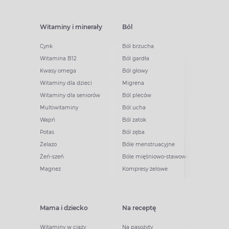
Witaminy i minerały
Ból
Cynk
Ból brzucha
Witamina B12
Ból gardła
Kwasy omega
Ból głowy
Witaminy dla dzieci
Migrena
Witaminy dla seniorów
Ból pleców
Multiwitaminy
Ból ucha
Wapń
Ból zatok
Potas
Ból zęba
Żelazo
Bóle menstruacyjne
Żeń-szeń
Bóle mięśniowo-stawowe
Magnez
Kompresy żelowe
Mama i dziecko
Na receptę
Witaminy w ciąży
Na pasożyty