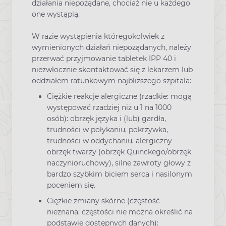
działania niepożądane, chociaż nie u każdego
one wystąpią.
W razie wystąpienia któregokolwiek z
wymienionych działań niepożądanych, należy
przerwać przyjmowanie tabletek IPP 40 i
niezwłocznie skontaktować się z lekarzem lub
oddziałem ratunkowym najbliższego szpitala:
Ciężkie reakcje alergiczne (rzadkie: mogą
występować rzadziej niż u 1 na 1000
osób): obrzęk języka i (lub) gardła,
trudności w połykaniu, pokrzywka,
trudności w oddychaniu, alergiczny
obrzęk twarzy (obrzęk Quinckego/obrzęk
naczynioruchowy), silne zawroty głowy z
bardzo szybkim biciem serca i nasilonym
poceniem się.
Ciężkie zmiany skórne (częstość
nieznana: częstości nie można określić na
podstawie dostępnych danych):