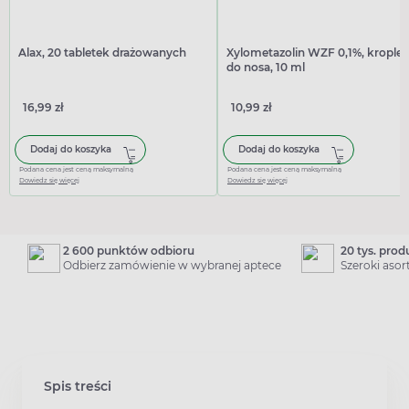
Alax, 20 tabletek drażowanych
Xylometazolin WZF 0,1%, krople
do nosa, 10 ml
16,99 zł
10,99 zł
Dodaj do koszyka
Dodaj do koszyka
Podana cena jest ceną maksymalną
Podana cena jest ceną maksymalną
Dowiedz się więcej
Dowiedz się więcej
2 600 punktów odbioru
20 tys. pro
Odbierz zamówienie w wybranej aptece
Szeroki aso
Spis treści