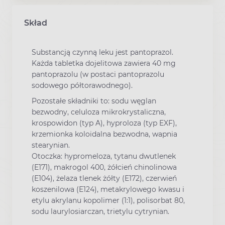
Skład
Substancją czynną leku jest pantoprazol.
Każda tabletka dojelitowa zawiera 40 mg
pantoprazolu (w postaci pantoprazolu
sodowego półtorawodnego).
Pozostałe składniki to: sodu węglan
bezwodny, celuloza mikrokrystaliczna,
krospowidon (typ A), hyproloza (typ EXF),
krzemionka koloidalna bezwodna, wapnia
stearynian.
Otoczka: hypromeloza, tytanu dwutlenek
(E171), makrogol 400, żółcień chinolinowa
(E104), żelaza tlenek żółty (E172), czerwień
koszenilowa (E124), metakrylowego kwasu i
etylu akrylanu kopolimer (1:1), polisorbat 80,
sodu laurylosiarczan, trietylu cytrynian.