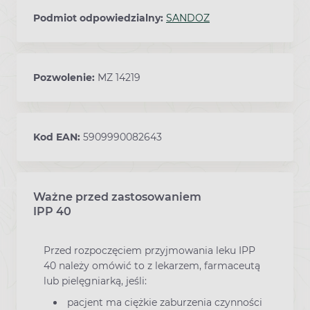
Podmiot odpowiedzialny:
SANDOZ
Pozwolenie:
MZ 14219
Kod EAN:
5909990082643
Ważne przed zastosowaniem
Ostrzeżenia dotyczące stosowania leku
IPP 40
Przed rozpoczęciem przyjmowania leku IPP
40 należy omówić to z lekarzem, farmaceutą
lub pielęgniarką, jeśli:
pacjent ma ciężkie zaburzenia czynności