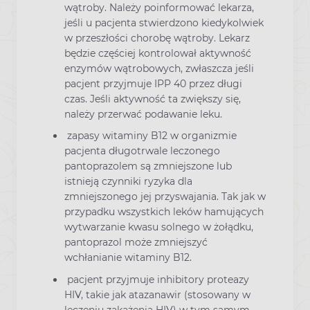
wątroby. Należy poinformować lekarza,
jeśli u pacjenta stwierdzono kiedykolwiek
w przeszłości chorobę wątroby. Lekarz
będzie częściej kontrolował aktywność
enzymów wątrobowych, zwłaszcza jeśli
pacjent przyjmuje IPP 40 przez długi
czas. Jeśli aktywność ta zwiększy się,
należy przerwać podawanie leku.
zapasy witaminy B12 w organizmie
pacjenta długotrwale leczonego
pantoprazolem są zmniejszone lub
istnieją czynniki ryzyka dla
zmniejszonego jej przyswajania. Tak jak w
przypadku wszystkich leków hamujących
wytwarzanie kwasu solnego w żołądku,
pantoprazol może zmniejszyć
wchłanianie witaminy B12.
pacjent przyjmuje inhibitory proteazy
HIV, takie jak atazanawir (stosowany w
leczeniu zakażenia HIV) w tym samym