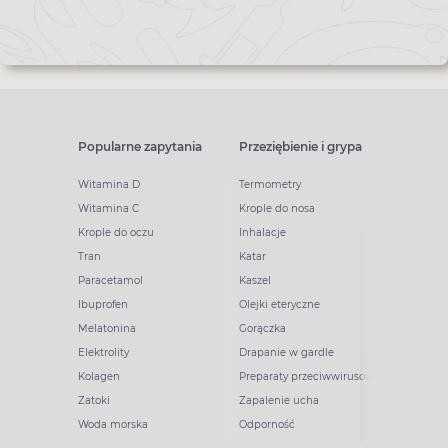
Popularne zapytania
Przeziębienie i grypa
Witamina D
Termometry
Witamina C
Krople do nosa
Krople do oczu
Inhalacje
Tran
Katar
Paracetamol
Kaszel
Ibuprofen
Olejki eteryczne
Melatonina
Gorączka
Elektrolity
Drapanie w gardle
Kolagen
Preparaty przeciwwirusowe
Zatoki
Zapalenie ucha
Woda morska
Odporność