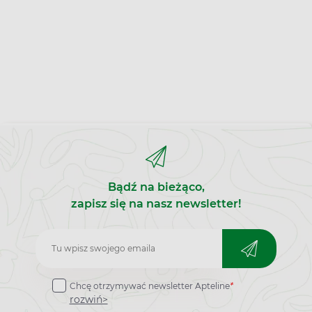
Bądź na bieżąco,
zapisz się na nasz newsletter!
Zapisz
do
Chcę otrzymywać newsletter Apteline
*
newslettera
rozwiń>