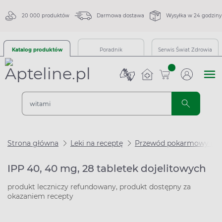
20 000 produktów
Darmowa dostawa
Wysyłka w 24 godziny
Katalog produktów
Poradnik
Serwis Świat Zdrowia
sztuk
Strona główna
Leki na receptę
Przewód pokarmowy i m
IPP 40, 40 mg, 28 tabletek dojelitowych
produkt leczniczy refundowany, produkt dostępny za
okazaniem recepty