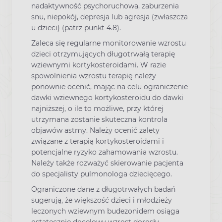
nadaktywność psychoruchowa, zaburzenia
snu, niepokój, depresja lub agresja (zwłaszcza
u dzieci) (patrz punkt 4.8).
Zaleca się regularne monitorowanie wzrostu
dzieci otrzymujących długotrwałą terapię
wziewnymi kortykosteroidami. W razie
spowolnienia wzrostu terapię należy
ponownie ocenić, mając na celu ograniczenie
dawki wziewnego kortykosteroidu do dawki
najniższej, o ile to możliwe, przy której
utrzymana zostanie skuteczna kontrola
objawów astmy. Należy ocenić zalety
związane z terapią kortykosteroidami i
potencjalne ryzyko zahamowania wzrostu.
Należy także rozważyć skierowanie pacjenta
do specjalisty pulmonologa dziecięcego.
Ograniczone dane z długotrwałych badań
sugerują, że większość dzieci i młodzieży
leczonych wziewnym budezonidem osiąga