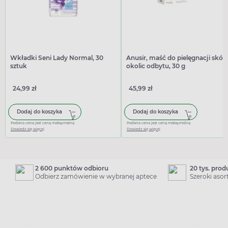
Wkładki Seni Lady Normal, 30
Anusir, maść do pielęgnacji skór
sztuk
okolic odbytu, 30 g
24,99 zł
45,99 zł
Dodaj do koszyka
Dodaj do koszyka
Podana cena jest ceną maksymalną
Podana cena jest ceną maksymalną
Dowiedz się więcej
Dowiedz się więcej
2 600 punktów odbioru
20 tys. pro
Odbierz zamówienie w wybranej aptece
Szeroki aso