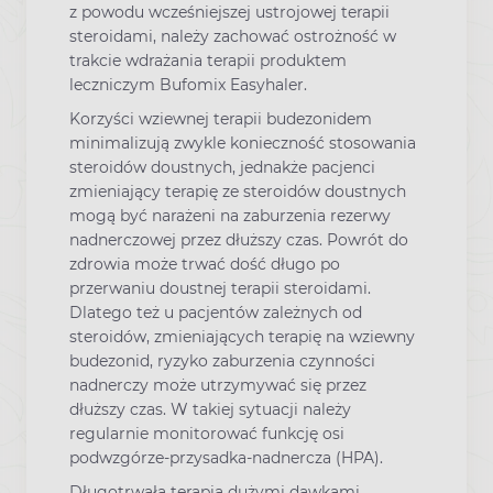
z powodu wcześniejszej ustrojowej terapii
steroidami, należy zachować ostrożność w
trakcie wdrażania terapii produktem
leczniczym Bufomix Easyhaler.
Korzyści wziewnej terapii budezonidem
minimalizują zwykle konieczność stosowania
steroidów doustnych, jednakże pacjenci
zmieniający terapię ze steroidów doustnych
mogą być narażeni na zaburzenia rezerwy
nadnerczowej przez dłuższy czas. Powrót do
zdrowia może trwać dość długo po
przerwaniu doustnej terapii steroidami.
Dlatego też u pacjentów zależnych od
steroidów, zmieniających terapię na wziewny
budezonid, ryzyko zaburzenia czynności
nadnerczy może utrzymywać się przez
dłuższy czas. W takiej sytuacji należy
regularnie monitorować funkcję osi
podwzgórze-przysadka-nadnercza (HPA).
Długotrwała terapia dużymi dawkami