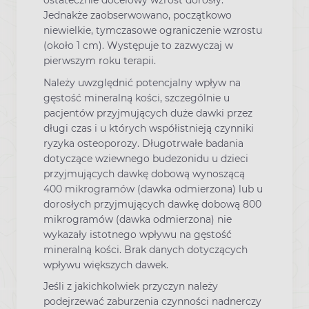
ostatecznie docelowy wzrost dorosły.
Jednakże zaobserwowano, początkowo
niewielkie, tymczasowe ograniczenie wzrostu
(około 1 cm). Występuje to zazwyczaj w
pierwszym roku terapii.
Należy uwzględnić potencjalny wpływ na
gęstość mineralną kości, szczególnie u
pacjentów przyjmujących duże dawki przez
długi czas i u których współistnieją czynniki
ryzyka osteoporozy. Długotrwałe badania
dotyczące wziewnego budezonidu u dzieci
przyjmujących dawkę dobową wynoszącą
400 mikrogramów (dawka odmierzona) lub u
dorosłych przyjmujących dawkę dobową 800
mikrogramów (dawka odmierzona) nie
wykazały istotnego wpływu na gęstość
mineralną kości. Brak danych dotyczących
wpływu większych dawek.
Jeśli z jakichkolwiek przyczyn należy
podejrzewać zaburzenia czynności nadnerczy