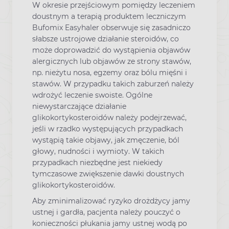
W okresie przejściowym pomiędzy leczeniem
doustnym a terapią produktem leczniczym
Bufomix Easyhaler obserwuje się zasadniczo
słabsze ustrojowe działanie steroidów, co
może doprowadzić do wystąpienia objawów
alergicznych lub objawów ze strony stawów,
np. nieżytu nosa, egzemy oraz bólu mięśni i
stawów. W przypadku takich zaburzeń należy
wdrożyć leczenie swoiste. Ogólne
niewystarczające działanie
glikokortykosteroidów należy podejrzewać,
jeśli w rzadko występujących przypadkach
wystąpią takie objawy, jak zmęczenie, ból
głowy, nudności i wymioty. W takich
przypadkach niezbędne jest niekiedy
tymczasowe zwiększenie dawki doustnych
glikokortykosteroidów.
Aby zminimalizować ryzyko drożdżycy jamy
ustnej i gardła, pacjenta należy pouczyć o
konieczności płukania jamy ustnej wodą po