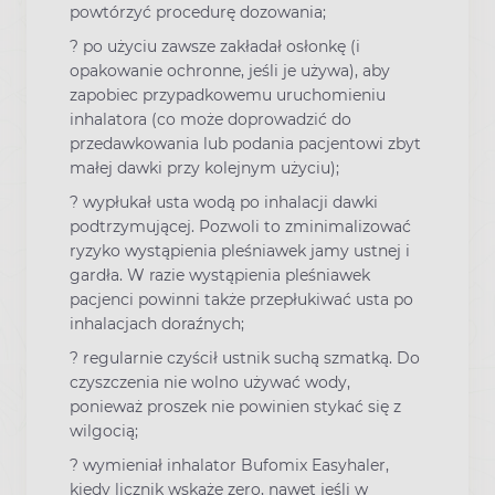
powtórzyć procedurę dozowania;
? po użyciu zawsze zakładał osłonkę (i
opakowanie ochronne, jeśli je używa), aby
zapobiec przypadkowemu uruchomieniu
inhalatora (co może doprowadzić do
przedawkowania lub podania pacjentowi zbyt
małej dawki przy kolejnym użyciu);
? wypłukał usta wodą po inhalacji dawki
podtrzymującej. Pozwoli to zminimalizować
ryzyko wystąpienia pleśniawek jamy ustnej i
gardła. W razie wystąpienia pleśniawek
pacjenci powinni także przepłukiwać usta po
inhalacjach doraźnych;
? regularnie czyścił ustnik suchą szmatką. Do
czyszczenia nie wolno używać wody,
ponieważ proszek nie powinien stykać się z
wilgocią;
? wymieniał inhalator Bufomix Easyhaler,
kiedy licznik wskaże zero, nawet jeśli w