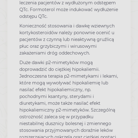
leczenia pacjentów z wydłużonym odstępem
QTc. Formoterol może indukować wydłużenie
odstępu QTc.
Konieczność stosowania i dawkę wziewnych
kortykosteroidów należy ponownie ocenić u
pacjentów z czynną lub nieaktywną gruźlicą
płuc oraz grzybiczymi i wirusowymi
zakażeniami dróg oddechowych.
Duże dawki p2-mimetyków mogą
doprowadzić do ciężkiej hipokaliemii.
Jednoczesna terapia p2-mimetykami i lekami,
które mogą wywoływać hipokaliemię lub
nasilać efekt hipokaliemiczny, np.
pochodnymi ksantyny, sterydami i
diuretykami, może także nasilać efekt
hipokaliemiczny p2-mimetyków. Szczególną
ostrożność zaleca się w przypadku
niestabilnej dusznicy bolesnej i zmiennego
stosowania przyjmowanych doraźnie leków
rozszerzających oskrzela oraz ciężkiej postaci