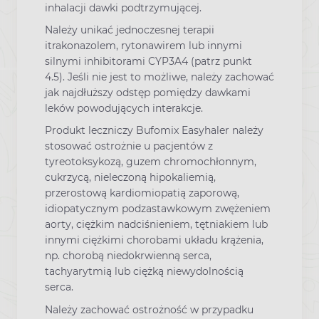
inhalacji dawki podtrzymującej.
Należy unikać jednoczesnej terapii
itrakonazolem, rytonawirem lub innymi
silnymi inhibitorami CYP3A4 (patrz punkt
4.5). Jeśli nie jest to możliwe, należy zachować
jak najdłuższy odstęp pomiędzy dawkami
leków powodujących interakcje.
Produkt leczniczy Bufomix Easyhaler należy
stosować ostrożnie u pacjentów z
tyreotoksykozą, guzem chromochłonnym,
cukrzycą, nieleczoną hipokaliemią,
przerostową kardiomiopatią zaporową,
idiopatycznym podzastawkowym zwężeniem
aorty, ciężkim nadciśnieniem, tętniakiem lub
innymi ciężkimi chorobami układu krążenia,
np. chorobą niedokrwienną serca,
tachyarytmią lub ciężką niewydolnością
serca.
Należy zachować ostrożność w przypadku