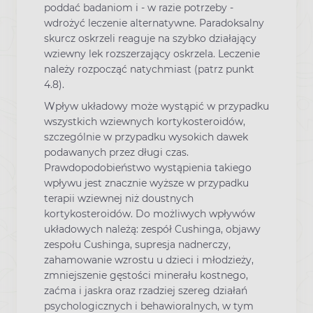
poddać badaniom i - w razie potrzeby -
wdrożyć leczenie alternatywne. Paradoksalny
skurcz oskrzeli reaguje na szybko działający
wziewny lek rozszerzający oskrzela. Leczenie
należy rozpocząć natychmiast (patrz punkt
4.8).
Wpływ układowy może wystąpić w przypadku
wszystkich wziewnych kortykosteroidów,
szczególnie w przypadku wysokich dawek
podawanych przez długi czas.
Prawdopodobieństwo wystąpienia takiego
wpływu jest znacznie wyższe w przypadku
terapii wziewnej niż doustnych
kortykosteroidów. Do możliwych wpływów
układowych należą: zespół Cushinga, objawy
zespołu Cushinga, supresja nadnerczy,
zahamowanie wzrostu u dzieci i młodzieży,
zmniejszenie gęstości minerału kostnego,
zaćma i jaskra oraz rzadziej szereg działań
psychologicznych i behawioralnych, w tym