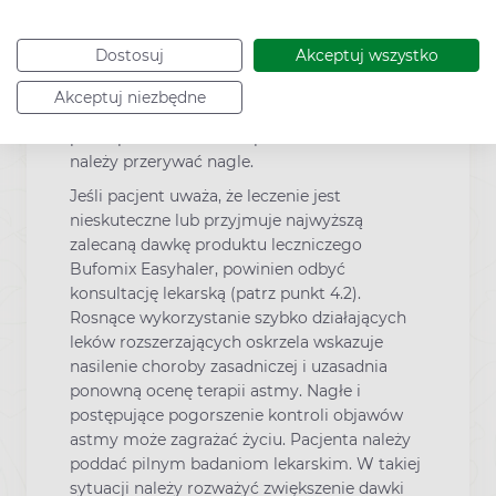
Ważne przed zastosowaniem
Ostrzeżenia
Dostosuj
Akceptuj wszystko
Akceptuj niezbędne
Zaleca się stopniowe zmniejszanie dawki
przed przerwaniem terapii. Leczenia nie
należy przerywać nagle.
Jeśli pacjent uważa, że leczenie jest
nieskuteczne lub przyjmuje najwyższą
zalecaną dawkę produktu leczniczego
Bufomix Easyhaler, powinien odbyć
konsultację lekarską (patrz punkt 4.2).
Rosnące wykorzystanie szybko działających
leków rozszerzających oskrzela wskazuje
nasilenie choroby zasadniczej i uzasadnia
ponowną ocenę terapii astmy. Nagłe i
postępujące pogorszenie kontroli objawów
astmy może zagrażać życiu. Pacjenta należy
poddać pilnym badaniom lekarskim. W takiej
sytuacji należy rozważyć zwiększenie dawki