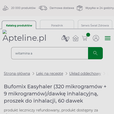
20 000 produktów
Darmowa dostawa
Wysyłka w 24 godziny
Katalog produktów
Poradnik
Serwis Świat Zdrowia
sztuk
Strona główna
Leki na receptę
Układ oddechowy
Lek
Bufomix Easyhaler (320 mikrogramów +
9 mikrogramów)/dawkę inhalacyjną,
proszek do inhalacji, 60 dawek
produkt leczniczy refundowany, produkt dostępny za