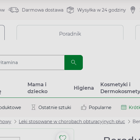
ów
Darmowa dostawa
Wysyłka w 24 godziny
Poradnik
a
Mama i
Kosmetyki i
Higiena
ę
dziecko
Dermokosmety
roduktowe
Ostatnie sztuki
Popularne
Krótk
chowy
Leki stosowane w chorobach obturacyjnych płuc
Ber