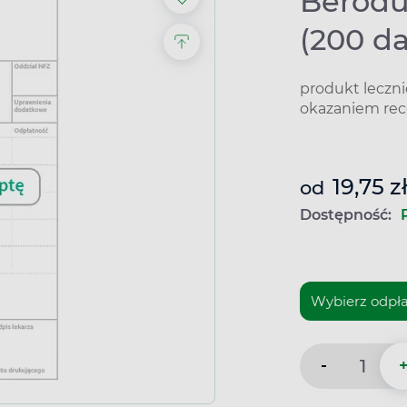
Berodua
(200 d
produkt leczn
okazaniem rec
19,75 z
od
Dostępność:
-