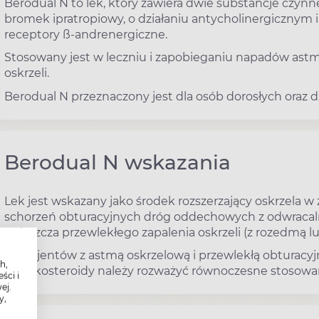
Berodual N to lek, który zawiera dwie substancje czynne
bromek ipratropiowy, o działaniu antycholinergiczny
receptory ß-andrenergiczne.
Stosowany jest w leczniu i zapobieganiu napadów astm
oskrzeli.
Berodual N przeznaczony jest dla osób dorosłych oraz dz
Berodual N wskazania
Lek jest wskazany jako środek rozszerzający oskrzela 
schorzeń obturacyjnych dróg oddechowych z odwracaln
zwłaszcza przewlekłego zapalenia oskrzeli (z rozedmą l
U pacjentów z astmą oskrzelową i przewlekłą obturacy
h,
kortykosteroidy należy rozważyć równoczesne stosowani
ści i
ej.
y,