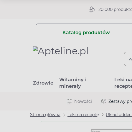
20 000 produkt
Katalog produktów
Witaminy i
Leki n
Zdrowie
minerały
recept
Nowości
Zestawy p
Strona główna
Leki na receptę
Układ odde