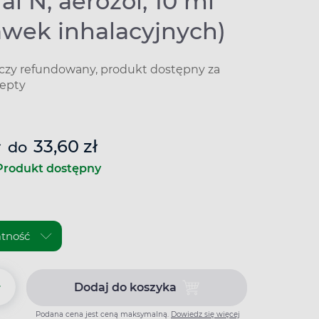
l N, aerozol, 10 ml
awek inhalacyjnych)
iczy refundowany, produkt dostępny za
epty
ł
33,60 zł
do
Produkt dostępny
+
Dodaj do koszyka
Dodaj do koszyka Berodual N, a
Podana cena jest ceną maksymalną.
Dowiedz się więcej