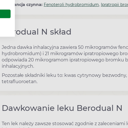
Substancja czynna:
Fenoteroli hydrobromidum
,
Ipratropii b
Berodual N skład
Jedna dawka inhalacyjna zawiera 50 mikrogramów fen
hydrobromidum) i 21 mikrogramów ipratropiowego bro
odpowiada 20 mikrogramom ipratropiowego bromku b
inhalacyjnych.
Pozostałe składniki leku to: kwas cytrynowy bezwodny, 
tetrafluoroetan.
Dawkowanie leku Berodual N
Ten lek należy zawsze stosować zgodnie z zaleceniami le