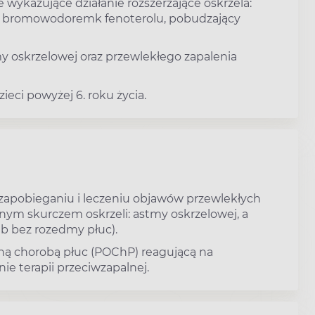
 wykazujące działanie rozszerzające oskrzela:
m i bromowodoremk fenoterolu, pobudzający
y oskrzelowej oraz przewlekłego zapalenia
ieci powyżej 6. roku życia.
w zapobieganiu i leczeniu objawów przewlekłych
ym skurczem oskrzeli: astmy oskrzelowej, a
ub bez rozedmy płuc).
jną chorobą płuc (POChP) reagującą na
e terapii przeciwzapalnej.