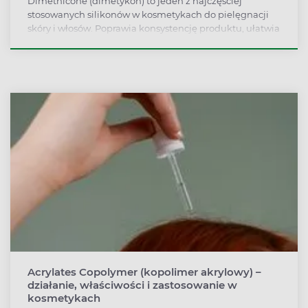
Dimethicone (dimetykon) to jeden z najczęściej
stosowanych silikonów w kosmetykach do pielęgnacji
skóry i włosów. Poprawia konsystencję produktu, ułatwia
jego rozprowadzanie i pozostawia na powierzchni skóry
cienką warstwę ochronną, która ogranicza utratę wody z
naskórka. W kosmetykach do włosów wygładza pasma.
Acrylates Copolymer (kopolimer akrylowy) –
działanie, właściwości i zastosowanie w
kosmetykach