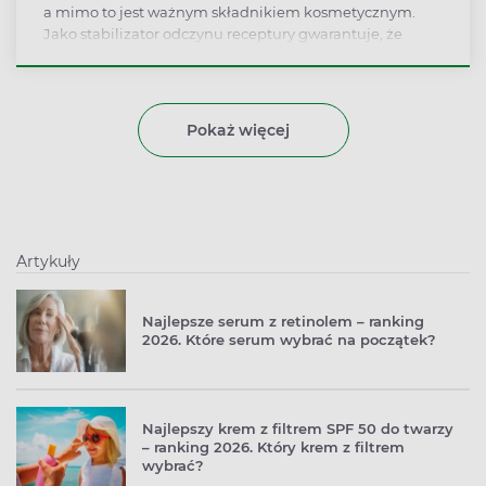
a mimo to jest ważnym składnikiem kosmetycznym.
Jako stabilizator odczynu receptury gwarantuje, że
kosmetyki pozostają bezpieczne, skuteczne i nie
zmieniają formy w trakcie używania. Czy jest bezpieczny
dla skóry?
Pokaż więcej
Artykuły
Najlepsze serum z retinolem – ranking
2026. Które serum wybrać na początek?
Najlepszy krem z filtrem SPF 50 do twarzy
– ranking 2026. Który krem z filtrem
wybrać?