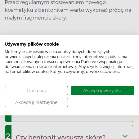
Przed regularnym stosowaniem nowego
kosmetyku z bentonitem warto wykonać próbę na
małym fragmencie skóry.
Używamy plików cookie
Bentonite (bentonit) – najczęściej
Możemy je zamieścić w celu analizy danych dotyczących
odwiedzających, ulepszenia naszej strony internetowej, pokazania
spersonalizowanych treści i zapewnienia Państwu wspaniałego
zadawane pytania (FAQ)
doświadczenia na stronie internetowej. Aby uzyskać więcej informacji
na temat plików cookie, których używamy, otwórz ustawienia.
Dostosuj
Akceptuj wszystko
Czy bentonit jest bezpieczny dla
Akceptuj niezbędne
1
skóry?
2
Czy bentonit wysusza skórę?