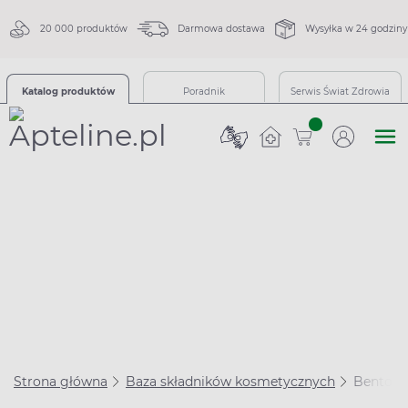
20 000 produktów
Darmowa dostawa
Wysyłka w 24 godziny
Katalog produktów
Poradnik
Serwis Świat Zdrowia
sztuk
Strona główna
Baza składników kosmetycznych
Bentonit