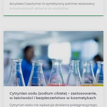
Acrylates Copolymer to syntetyczny polimer stosowany
w kosmetykach głównie ze względów
technologicznych. Poprawia trwałość kosmetyku,
ułatwia aplikację. Najczęściej można go znaleźć w
produktach do stylizacji włosów, lakierach do paznokci.
Jest bezpieczny przy typowym stosowaniu w
kosmetykach.
Cytrynian sodu (sodium citrate) – zastosowanie,
w łaściwości i bezpieczeństwo w kosmetykach
Cytrynian sodu nie wykazuje działania pielęgnacyjnego,