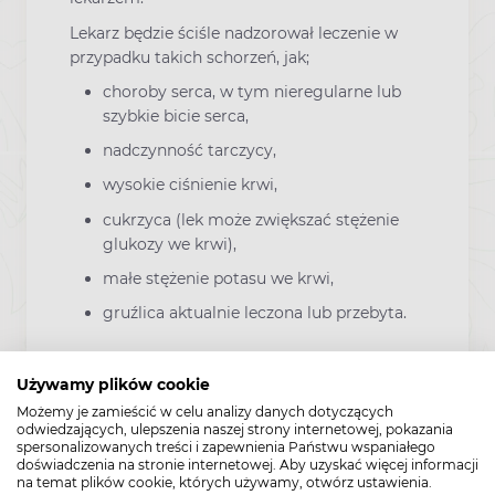
Lekarz będzie ściśle nadzorował leczenie w
przypadku takich schorzeń, jak;
choroby serca, w tym nieregularne lub
szybkie bicie serca,
nadczynność tarczycy,
wysokie ciśnienie krwi,
cukrzyca (lek może zwiększać stężenie
glukozy we krwi),
małe stężenie potasu we krwi,
gruźlica aktualnie leczona lub przebyta.
Jeśli u pacjenta kiedykolwiek występowało
którekolwiek z tych schorzeń, należy
Używamy plików cookie
powiedzieć o tym lekarzowi przed
Możemy je zamieścić w celu analizy danych dotyczących
odwiedzających, ulepszenia naszej strony internetowej, pokazania
rozpoczęciem stosowania leku Asaris.
spersonalizowanych treści i zapewnienia Państwu wspaniałego
doświadczenia na stronie internetowej. Aby uzyskać więcej informacji
Lek Asaris zawiera laktozę jednowodną
na temat plików cookie, których używamy, otwórz ustawienia.