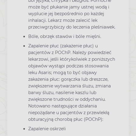
ból języka, chrypka i bezgłos. Pomocne
może być płukanie jamy ustnej wodą i
wyplucie jej bezpośrednio po każdej
inhalacji. Lekarz może zalecić lek
przeciwgrzybiczy do leczenia pleśniawek.
Bóle, obrzęk stawów i bóle mięśni.
Zapalenie płuc (zakażenie płuc) u
pacjentów z POChP. Należy powiedzieć
lekarzowi, jeśli którykolwiek z poniższych
objawów wystąpi podczas stosowania
leku Asaris; mogą to być objawy
zakażenia płuc: gorączka lub dreszcze,
zwiększenie wytwarzania śluzu, zmiana
barwy śluzu, nasilenie kaszlu lub
zwiększone trudności w oddychaniu.
Notowano następujące działania
niepożądane u pacjentów z przewlekłą
obturacyjną chorobą płuc (POChP):
Zapalenie oskrzeli