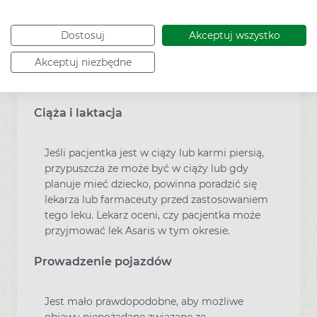
Każda dawka leku Asaris, (500 μg + 50 μg),
zawiera około 12,9 mg laktozy jednowodnej.
Jeżeli stwierdzono wcześniej u pacjenta
Dostosuj
Akceptuj wszystko
nietolerancję niektórych cukrów, pacjent
Akceptuj niezbędne
powinien skontaktować się z lekarzem przed
przyjęciem leku.
Ciąża i laktacja
Jeśli pacjentka jest w ciąży lub karmi piersią,
przypuszcza że może być w ciąży lub gdy
planuje mieć dziecko, powinna poradzić się
lekarza lub farmaceuty przed zastosowaniem
tego leku. Lekarz oceni, czy pacjentka może
przyjmować lek Asaris w tym okresie.
Prowadzenie pojazdów
Jest mało prawdopodobne, aby możliwe
objawy niepożądane związane ze