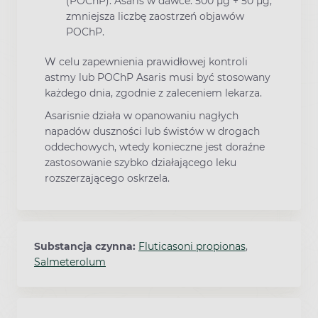
(POChP). Asaris w dawce: 500 μg + 50 μg,
zmniejsza liczbę zaostrzeń objawów
POChP.
W celu zapewnienia prawidłowej kontroli
astmy lub POChP Asaris musi być stosowany
każdego dnia, zgodnie z zaleceniem lekarza.
Asarisnie działa w opanowaniu nagłych
napadów duszności lub świstów w drogach
oddechowych, wtedy konieczne jest doraźne
zastosowanie szybko działającego leku
rozszerzającego oskrzela.
Substancja czynna:
Fluticasoni propionas
,
Salmeterolum