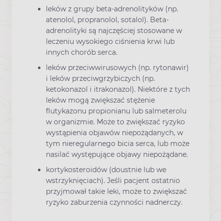
leków z grupy beta-adrenolityków (np.
atenolol, propranolol, sotalol). Beta-
adrenolityki są najczęściej stosowane w
leczeniu wysokiego ciśnienia krwi lub
innych chorób serca.
leków przeciwwirusowych (np. rytonawir)
i leków przeciwgrzybiczych (np.
ketokonazol i itrakonazol). Niektóre z tych
leków mogą zwiększać stężenie
flutykazonu propionianu lub salmeterolu
w organizmie. Może to zwiększać ryzyko
wystąpienia objawów niepożądanych, w
tym nieregularnego bicia serca, lub może
nasilać występujące objawy niepożądane.
kortykosteroidów (doustnie lub we
wstrzyknięciach). Jeśli pacjent ostatnio
przyjmował takie leki, może to zwiększać
ryzyko zaburzenia czynności nadnerczy.