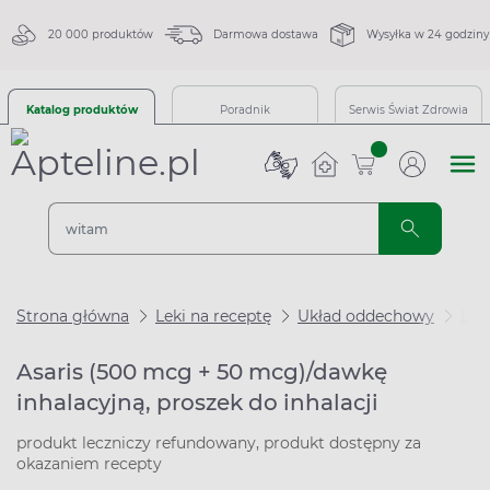
20 000 produktów
Darmowa dostawa
Wysyłka w 24 godziny
Katalog produktów
Poradnik
Serwis Świat Zdrowia
sztuk
Strona główna
Leki na receptę
Układ oddechowy
Lek
Asaris (500 mcg + 50 mcg)/dawkę
inhalacyjną, proszek do inhalacji
produkt leczniczy refundowany, produkt dostępny za
okazaniem recepty