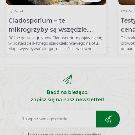
19/11/2024
12/03/20
Cladosporium – te
Test
mikrogrzyby są wszędzie.
cena
Jakie są objawy alergii?
Test
Różne gatunki grzybów Cladosporium pojawiają się
Testy al
w postaci delikatnego szaro-zielonkawego nalotu.
prowoka
Mogą wywoływać alergie, najczęściej wziewne.
do bada
Bądź na bieżąco,
zapisz się na nasz newsletter!
Zapisz
do