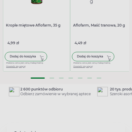
Krople miętowe Aflofarm, 35 g
Aflofarm, Maść tranowa, 20 g
4,99 zł
4,49 zł
Dodaj do koszyka
Dodaj do koszyka
Podana cena jest ceną maksymalną
Podana cena jest ceną maksymalną
Dowiedz się więcej
Dowiedz się więcej
2 600 punktów odbioru
20 tys. pro
Odbierz zamówienie w wybranej aptece
Szeroki aso