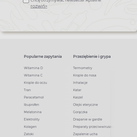
Chcę otrzymywać newsletter Apteline
*
newslettera
rozwiń>
Popularne zapytania
Przeziębienie i grypa
Witamina D
Termometry
Witamina C
Krople do nosa
Krople do oczu
Inhalacje
Tran
Katar
Paracetamol
Kaszel
Ibuprofen
Olejki eteryczne
Melatonina
Gorączka
Elektrolity
Drapanie w gardle
Kolagen
Preparaty przeciwwirusowe
Zatoki
Zapalenie ucha