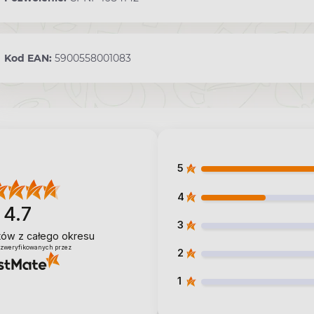
Kod EAN:
5900558001083
5
4
4.7
3
ntów
z całego okresu
 zweryfikowanych przez
2
1