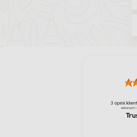
3
opinii klie
zebranych i