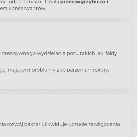
mi i odparzeniami. Działa
przeciwgrzybiczo i
wiera konserwantów.
 intensywnego wydzielania potu takich jak: fałdy
gą, mającym problemy z odparzeniami skóry,
a rozwój bakterii, likwiduje uczucie zawilgocenia