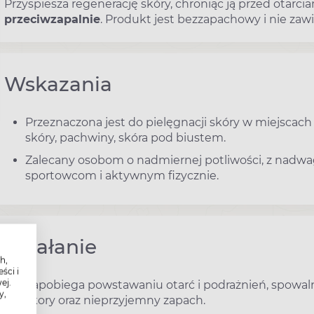
Przyspiesza regenerację skóry, chroniąc ją przed otarcia
przeciwzapalnie
. Produkt jest bezzapachowy i nie za
Wskazania
Przeznaczona jest do pielęgnacji skóry w miejscach
skóry, pachwiny, skóra pod biustem.
Zalecany osobom o nadmiernej potliwości, z nadwa
sportowcom i aktywnym fizycznie.
Działanie
h,
ści i
ej.
Zapobiega powstawaniu otarć i podrażnień, spowalni
y,
skory oraz nieprzyjemny zapach.