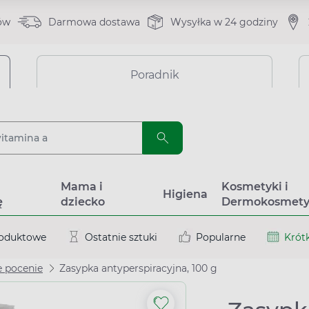
ów
Darmowa dostawa
Wysyłka w 24 godziny
Poradnik
a
Mama i
Kosmetyki i
Higiena
ę
dziecko
Dermokosmety
roduktowe
Ostatnie sztuki
Popularne
Krótk
 pocenie
Zasypka antyperspiracyjna, 100 g