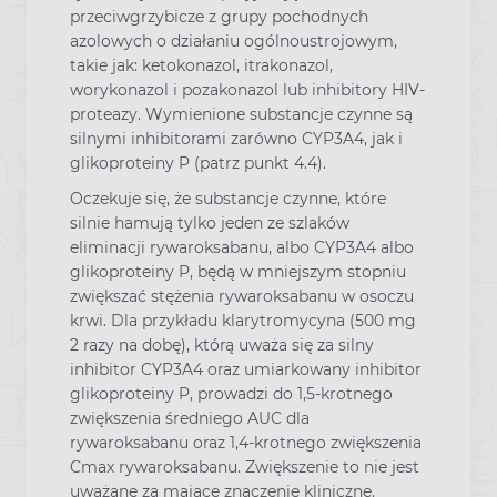
przeciwgrzybicze z grupy pochodnych
azolowych o działaniu ogólnoustrojowym,
takie jak: ketokonazol, itrakonazol,
worykonazol i pozakonazol lub inhibitory HIV-
proteazy. Wymienione substancje czynne są
silnymi inhibitorami zarówno CYP3A4, jak i
glikoproteiny P (patrz punkt 4.4).
Oczekuje się, że substancje czynne, które
silnie hamują tylko jeden ze szlaków
eliminacji rywaroksabanu, albo CYP3A4 albo
glikoproteiny P, będą w mniejszym stopniu
zwiększać stężenia rywaroksabanu w osoczu
krwi. Dla przykładu klarytromycyna (500 mg
2 razy na dobę), którą uważa się za silny
inhibitor CYP3A4 oraz umiarkowany inhibitor
glikoproteiny P, prowadzi do 1,5-krotnego
zwiększenia średniego AUC dla
rywaroksabanu oraz 1,4-krotnego zwiększenia
Cmax rywaroksabanu. Zwiększenie to nie jest
uważane za mające znaczenie kliniczne.