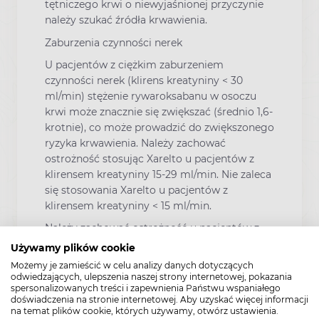
tętniczego krwi o niewyjaśnionej przyczynie
należy szukać źródła krwawienia.
Zaburzenia czynności nerek
U pacjentów z ciężkim zaburzeniem
czynności nerek (klirens kreatyniny < 30
ml/min) stężenie rywaroksabanu w osoczu
krwi może znacznie się zwiększać (średnio 1,6-
krotnie), co może prowadzić do zwiększonego
ryzyka krwawienia. Należy zachować
ostrożność stosując Xarelto u pacjentów z
klirensem kreatyniny 15-29 ml/min. Nie zaleca
się stosowania Xarelto u pacjentów z
klirensem kreatyniny < 15 ml/min.
Należy zachować ostrożność u pacjentów z
zaburzeniem czynności nerek stosujących
Używamy plików cookie
jednocześnie produkty lecznicze, które są
Możemy je zamieścić w celu analizy danych dotyczących
silnymi inhibitorami CYP3A4 (np.
odwiedzających, ulepszenia naszej strony internetowej, pokazania
spersonalizowanych treści i zapewnienia Państwu wspaniałego
klarytromycyna, telitromycyna), gdyż
doświadczenia na stronie internetowej. Aby uzyskać więcej informacji
modelowanie PK wykazało zwiększenie
na temat plików cookie, których używamy, otwórz ustawienia.