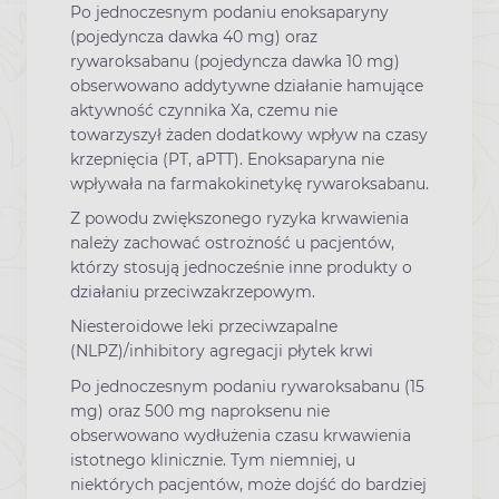
Po jednoczesnym podaniu enoksaparyny
(pojedyncza dawka 40 mg) oraz
rywaroksabanu (pojedyncza dawka 10 mg)
obserwowano addytywne działanie hamujące
aktywność czynnika Xa, czemu nie
towarzyszył żaden dodatkowy wpływ na czasy
krzepnięcia (PT, aPTT). Enoksaparyna nie
wpływała na farmakokinetykę rywaroksabanu.
Z powodu zwiększonego ryzyka krwawienia
należy zachować ostrożność u pacjentów,
którzy stosują jednocześnie inne produkty o
działaniu przeciwzakrzepowym.
Niesteroidowe leki przeciwzapalne
(NLPZ)/inhibitory agregacji płytek krwi
Po jednoczesnym podaniu rywaroksabanu (15
mg) oraz 500 mg naproksenu nie
obserwowano wydłużenia czasu krwawienia
istotnego klinicznie. Tym niemniej, u
niektórych pacjentów, może dojść do bardziej