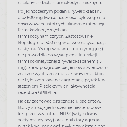
nasilonych działań farmakodynamicznych.
Po jednoczesnym podaniu rywaroksabanu
oraz 500 mg kwasu acetylosalicylowego nie
obserwowano istotnych klinicznie interakcji
farmakokinetycznych ani
farmakodynamicznych. Zastosowanie
klopidogrelu (300 mg w dawce nasycającej, a
następnie 75 mg w dawce podtrzymującej)
nie prowadziło do wystąpienia interakcji
farmakokinetycznej z rywaroksabanem (15
mg), ale w podgrupie pacjentów stwierdzono
znaczne wydłużenie czasu krwawienia, które
nie było skorelowane z agregacją płytek krwi,
stężeniem P-selektyny ani aktywnością
receptora GPIIb/IIIa.
Należy zachować ostrożność u pacjentów,
którzy stosują jednocześnie niesteroidowe
leki przeciwzapalne - NLPZ (w tym kwas
acetylosalicylowy) oraz inhibitory agregacji
płytek krwi, ponieważ zwykle zwiększają one