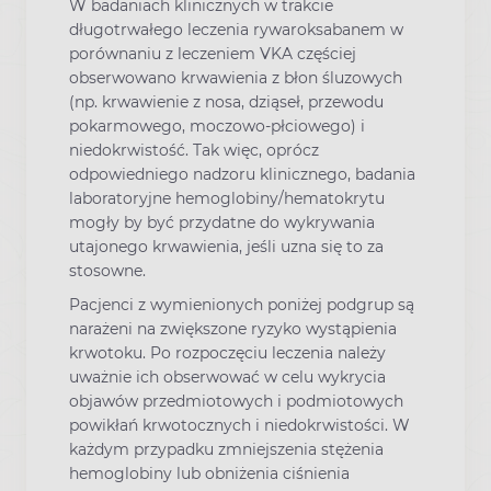
W badaniach klinicznych w trakcie
długotrwałego leczenia rywaroksabanem w
porównaniu z leczeniem VKA częściej
obserwowano krwawienia z błon śluzowych
(np. krwawienie z nosa, dziąseł, przewodu
pokarmowego, moczowo-płciowego) i
niedokrwistość. Tak więc, oprócz
odpowiedniego nadzoru klinicznego, badania
laboratoryjne hemoglobiny/hematokrytu
mogły by być przydatne do wykrywania
utajonego krwawienia, jeśli uzna się to za
stosowne.
Pacjenci z wymienionych poniżej podgrup są
narażeni na zwiększone ryzyko wystąpienia
krwotoku. Po rozpoczęciu leczenia należy
uważnie ich obserwować w celu wykrycia
objawów przedmiotowych i podmiotowych
powikłań krwotocznych i niedokrwistości. W
każdym przypadku zmniejszenia stężenia
hemoglobiny lub obniżenia ciśnienia