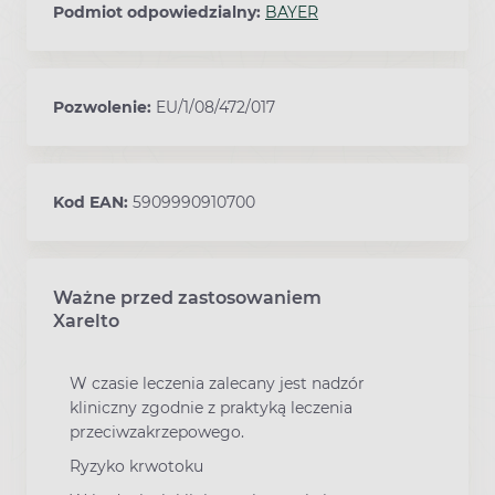
Podmiot odpowiedzialny:
BAYER
Pozwolenie:
EU/1/08/472/017
Kod EAN:
5909990910700
Ważne przed zastosowaniem
Ostrzeżenia dotyczące stosowania leku
Xarelto
W czasie leczenia zalecany jest nadzór
kliniczny zgodnie z praktyką leczenia
przeciwzakrzepowego.
Ryzyko krwotoku