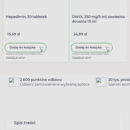
Hepaslimin, 30 tabletek
OWIX, 250 mg/5 ml, zawiesina
doustna 15 ml
15,49 zł
24,99 zł
Dodaj do koszyka
Dodaj do koszyka
Podana cena jest ceną maksymalną
Podana cena jest ceną maksymalną
Dowiedz się więcej
Dowiedz się więcej
2 600 punktów odbioru
20 tys. pro
Odbierz zamówienie w wybranej aptece
Szeroki aso
Spis treści