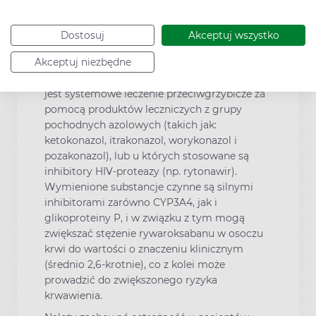
stężenia w osoczu rywaroksabanu u tych
pacjentów.
Dostosuj
Akceptuj wszystko
Interakcje z innymi produktami leczniczymi
Nie zaleca się stosowania Xarelto u
Akceptuj niezbędne
pacjentów, u których jednocześnie stosowane
jest systemowe leczenie przeciwgrzybicze za
pomocą produktów leczniczych z grupy
pochodnych azolowych (takich jak:
ketokonazol, itrakonazol, worykonazol i
pozakonazol), lub u których stosowane są
inhibitory HIV-proteazy (np. rytonawir).
Wymienione substancje czynne są silnymi
inhibitorami zarówno CYP3A4, jak i
glikoproteiny P, i w związku z tym mogą
zwiększać stężenie rywaroksabanu w osoczu
krwi do wartości o znaczeniu klinicznym
(średnio 2,6-krotnie), co z kolei może
prowadzić do zwiększonego ryzyka
krwawienia.