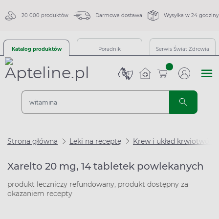
20 000 produktów
Darmowa dostawa
Wysyłka w 24 godziny
Katalog produktów
Poradnik
Serwis Świat Zdrowia
sztuk
Strona główna
Leki na receptę
Krew i układ krwiotwórc
Xarelto 20 mg, 14 tabletek powlekanych
produkt leczniczy refundowany, produkt dostępny za
okazaniem recepty