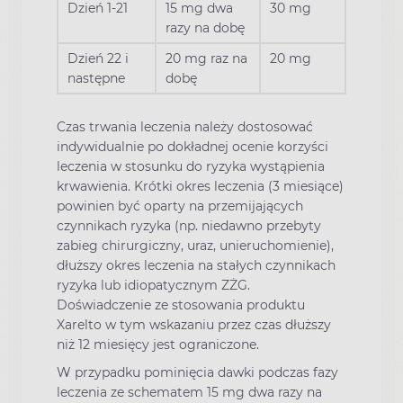
Dzień 1-21
15 mg dwa
30 mg
razy na dobę
Dzień 22 i
20 mg raz na
20 mg
następne
dobę
Czas trwania leczenia należy dostosować
indywidualnie po dokładnej ocenie korzyści
leczenia w stosunku do ryzyka wystąpienia
krwawienia. Krótki okres leczenia (3 miesiące)
powinien być oparty na przemijających
czynnikach ryzyka (np. niedawno przebyty
zabieg chirurgiczny, uraz, unieruchomienie),
dłuższy okres leczenia na stałych czynnikach
ryzyka lub idiopatycznym ZŻG.
Doświadczenie ze stosowania produktu
Xarelto w tym wskazaniu przez czas dłuższy
niż 12 miesięcy jest ograniczone.
W przypadku pominięcia dawki podczas fazy
leczenia ze schematem 15 mg dwa razy na