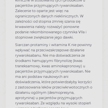
kliniczne w stosowaniu tych produktów u
pacjentów przyjmujących rywaroksaban.
Zalecenie to oparte jest więc na
ograniczonych danych nieklinicznych. W
zależności od stopnia zmniej szania się
krwawienia należy rozważyć ponowne
podanie rekombinowanego czynnika VIIa i
stopniowe zwiększanie jego dawki.
Siarczan protaminy i witamina K nie powinny
wpływać na przeciwzakrzepowe działanie
rywaroksabanu. Nie ma doświadczenia ze
środkami hamującymi fibrynolizę (kwas
traneksamowy, kwas aminokapronowy) u
pacjentów przyjmujących rywaroksaban. Nie
ma ani podstaw naukowych ani
doświadczenia, które potwierdzałyby korzyści
z zastosowania leków przeciwkrwotocznych o
działaniu ogólnym (desmopresyna,
aprotynina) u pacjentów przyjmujących
rywaroksaban. Ze względu na wysoki stopień