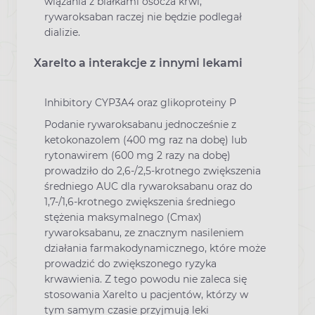
wiązania z białkami osocza krwi,
rywaroksaban raczej nie będzie podlegał
dializie.
Xarelto a interakcje z innymi lekami
Inhibitory CYP3A4 oraz glikoproteiny P
Podanie rywaroksabanu jednocześnie z
ketokonazolem (400 mg raz na dobę) lub
rytonawirem (600 mg 2 razy na dobę)
prowadziło do 2,6-/2,5-krotnego zwiększenia
średniego AUC dla rywaroksabanu oraz do
1,7-/1,6-krotnego zwiększenia średniego
stężenia maksymalnego (Cmax)
rywaroksabanu, ze znacznym nasileniem
działania farmakodynamicznego, które może
prowadzić do zwiększonego ryzyka
krwawienia. Z tego powodu nie zaleca się
stosowania Xarelto u pacjentów, którzy w
tym samym czasie przyjmują leki