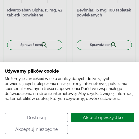
Rivaroxaban Olpha, 15 mg, 42
Bevimlar, 15 mg, 100 tabletek
tabletki powlekane
powlekanych
Sprawdź cenę
Sprawdź cenę
Używamy plików cookie
Możemy je zamieścić w celu analizy danych dotyczących
odwiedzających, ulepszenia naszej strony internetowej, pokazania
spersonalizowanych treści i zapewnienia Państwu wspaniałego
doświadczenia na stronie internetowej. Aby uzyskać więcej informacji
na temat plików cookie, których używamy, otwórz ustawienia.
refundowany
refundowany
Rivaroxaban Olpha, 20 mg,
Rivaroxaban Orion, 20 mg,
Dostosuj
Akceptuj wszystko
28 tabletek powlekanych
28 tabletek powlekanych
Akceptuj niezbędne