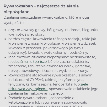
Rywaroksaban – najczęstsze działania
niepożądane
Działania niepożądane rywaroksabanu, które mogą
wystąpić, to:
często: zawroty głowy, ból głowy, nudności, biegunka,
wymioty, świąd skóry,
bardzo często: krwawienia różnego rodzaju, takie jak
krwawienie z nosa, krwioplucie, krwawienie z dziąseł,
krwotok z przewodu pokarmowego (w tym z
odbytnicy), krwiak, krwotok skórny i podskórny,
inne możliwe działania niepożądane: niedokrwistość,
niedociśnienie tętnicze
, bóle brzucha, osłabienie,
zmęczenie, zaburzenie czynności nerek, gorączka,
obrzęk obwodowy, stłuczenie, wydzielina z rany.
Równoczesne stosowanie rywaroksabanu z silnymi
induktorami CYP3A4, takimi jak ryfampicyna,
fenytoina, karbamazepina, fenobarbital lub
ziele
dziurawca zwyczajnego
, spowodowało osłabienie jego
działania farmakodynamicznego.
Podanie rywaroksabanu jednocześnie z
ketokonazolem lub rytonawirem spowodowało