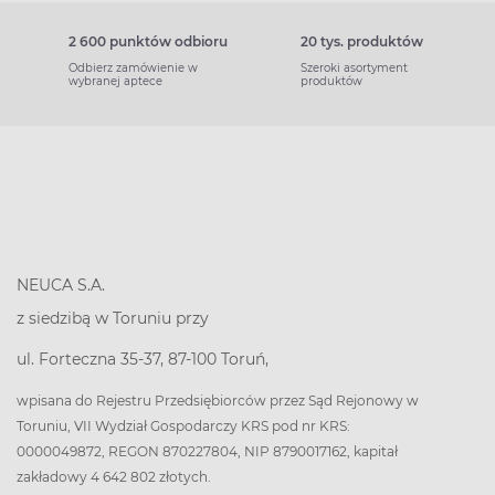
2 600 punktów odbioru
20 tys. produktów
Odbierz zamówienie w
Szeroki asortyment
wybranej aptece
produktów
NEUCA S.A.
z siedzibą w Toruniu przy
ul. Forteczna 35-37, 87-100 Toruń,
wpisana do Rejestru Przedsiębiorców przez Sąd Rejonowy w
Toruniu, VII Wydział Gospodarczy KRS pod nr KRS:
0000049872, REGON 870227804, NIP 8790017162, kapitał
zakładowy 4 642 802 złotych.