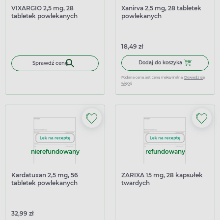
VIXARGIO 2,5 mg, 28
Xanirva 2,5 mg, 28 tabletek
tabletek powlekanych
powlekanych
18,49 zł
Dodaj do kosz
Dodaj do koszyka
Sprawdź cenę
Podana cena jest ceną maksymalną.
Dowiedz się
więcej
nierefundowany
refundowany
Kardatuxan 2,5 mg, 56
ZARIXA 15 mg, 28 kapsułek
tabletek powlekanych
twardych
32,99 zł