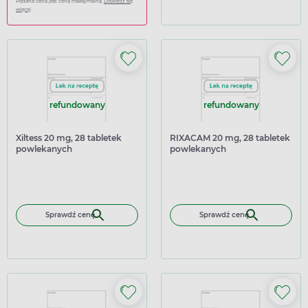
Podana cena jest ceną maksymalną.
Dowiedz się
więcej
refundowany
refundowany
Xiltess 20 mg, 28 tabletek
RIXACAM 20 mg, 28 tabletek
powlekanych
powlekanych
Sprawdź cenę
Sprawdź cenę