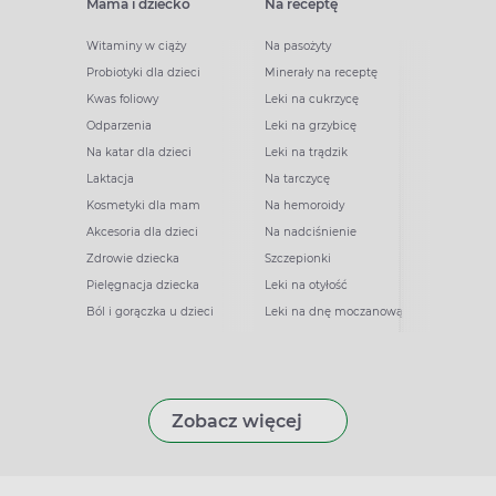
Mama i dziecko
Na receptę
Witaminy w ciąży
Na pasożyty
Probiotyki dla dzieci
Minerały na receptę
Kwas foliowy
Leki na cukrzycę
Odparzenia
Leki na grzybicę
Na katar dla dzieci
Leki na trądzik
Laktacja
Na tarczycę
Kosmetyki dla mam
Na hemoroidy
Akcesoria dla dzieci
Na nadciśnienie
Zdrowie dziecka
Szczepionki
Pielęgnacja dziecka
Leki na otyłość
Ból i gorączka u dzieci
Leki na dnę moczanową
Zobacz więcej