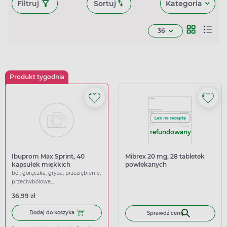
Filtruj
Sortuj
Kategoria
36
Produkt tygodnia
refundowany
Ibuprom Max Sprint, 40
Mibrex 20 mg, 28 tabletek
kapsułek miękkich
powlekanych
ból, gorączka, grypa, przeziębienie,
przeciwbólowe,
przeciwgorączkowe
36,99 zł
Dodaj do koszyka Ibuprom Max Sprint, 40 kapsułek miękk
Dodaj do koszyka
Sprawdź cenę