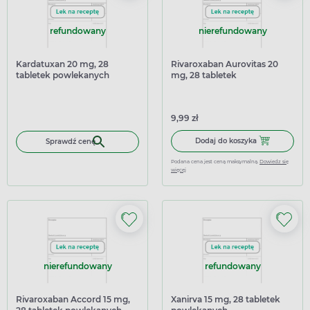
refundowany
nierefundowany
Kardatuxan 20 mg, 28
Rivaroxaban Aurovitas 20
tabletek powlekanych
mg, 28 tabletek
powlekanych
9,99 zł
Dodaj do kosz
Dodaj do koszyka
Sprawdź cenę
Podana cena jest ceną maksymalną.
Dowiedz się
więcej
nierefundowany
refundowany
Rivaroxaban Accord 15 mg,
Xanirva 15 mg, 28 tabletek