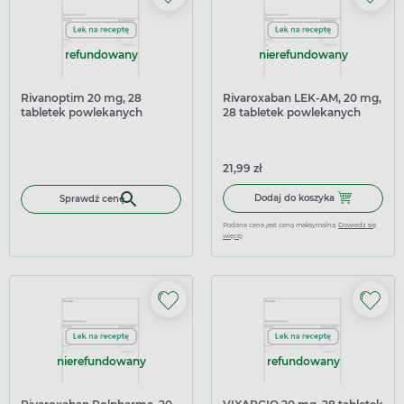
refundowany
nierefundowany
Rivanoptim 20 mg, 28
Rivaroxaban LEK-AM, 20 mg,
tabletek powlekanych
28 tabletek powlekanych
21,99 zł
Dodaj do kosz
Dodaj do koszyka
Sprawdź cenę
Podana cena jest ceną maksymalną.
Dowiedz się
więcej
nierefundowany
refundowany