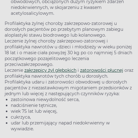
obwodowych, obciążonych dużym ryzykiem zdarzeń
niedokrwiennych, w skojarzeniu z kwasem
acetylosalicylowym.
Profilaktyka żylnej choroby zakrzepowo-zatorowej u
dorosłych pacjentów po przebytym planowym zabiegu
aloplastyki stawu biodrowego lub kolanowego.
Leczenie żylnej choroby zakrzepowo-zatorowej i
profilaktyka nawrotów u dzieci i młodzieży w wieku poniżej
18 lat i o masie ciała powyżej 30 kg po co najmniej 5 dniach
początkowego pozajelitowego leczenia
przeciwzakrzepowego.
Leczenie
zakrzepicy żył głębokich
i
zatorowości płucnej
oraz
profilaktyka nawrotów tych chorób u dorosłych.
Profilaktyka udaru i zatorowości obwodowej u dorosłych
pacjentów z niezastawkowym migotaniem przedsionków z
jednym lub więcej z następujących czynników ryzyka:
zastoinowa niewydolność serca,
nadciśnienie tętnicze,
wiek 75 lat lub więcej,
cukrzyca,
udar lub przemijający napad niedokrwienny w
wywiadzie.