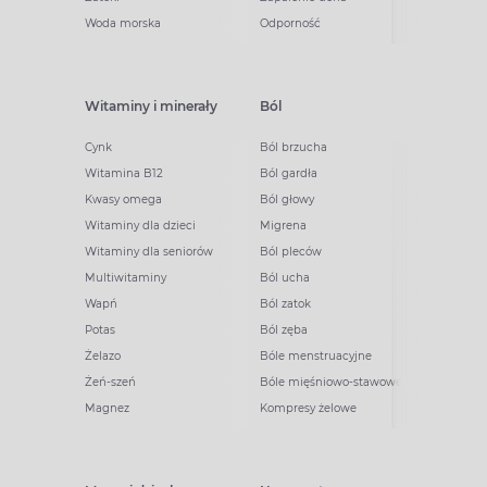
Woda morska
Odporność
Witaminy i minerały
Ból
Cynk
Ból brzucha
Witamina B12
Ból gardła
Kwasy omega
Ból głowy
Witaminy dla dzieci
Migrena
Witaminy dla seniorów
Ból pleców
Multiwitaminy
Ból ucha
Wapń
Ból zatok
Potas
Ból zęba
Żelazo
Bóle menstruacyjne
Żeń-szeń
Bóle mięśniowo-stawowe
Magnez
Kompresy żelowe