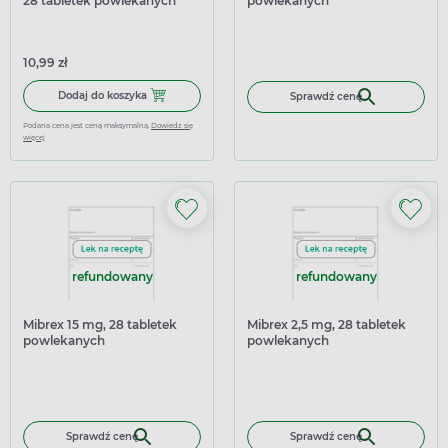
28 tabletek powlekanych
powlekanych
10,99 zł
Dodaj do koszyka Rivaroxaban Accord 15 mg, 28 tabletek
Dodaj do koszyka
Sprawdź cenę
Podana cena jest ceną maksymalną.
Dowiedz się
więcej
refundowany
refundowany
Mibrex 15 mg, 28 tabletek
Mibrex 2,5 mg, 28 tabletek
powlekanych
powlekanych
Sprawdź cenę
Sprawdź cenę