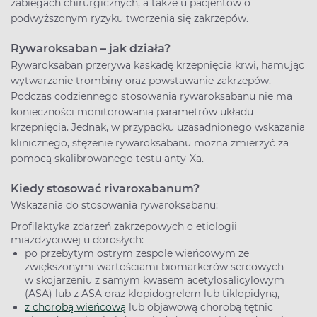
zabiegach chirurgicznych, a także u pacjentów o
podwyższonym ryzyku tworzenia się zakrzepów.
Rywaroksaban – jak działa?
Rywaroksaban przerywa kaskadę krzepnięcia krwi, hamując
wytwarzanie trombiny oraz powstawanie zakrzepów.
Podczas codziennego stosowania rywaroksabanu nie ma
konieczności monitorowania parametrów układu
krzepnięcia. Jednak, w przypadku uzasadnionego wskazania
klinicznego, stężenie rywaroksabanu można zmierzyć za
pomocą skalibrowanego testu anty-Xa.
Kiedy stosować rivaroxabanum?
Wskazania do stosowania rywaroksabanu:
Profilaktyka zdarzeń zakrzepowych o etiologii
miażdżycowej u dorosłych:
po przebytym ostrym zespole wieńcowym ze
zwiększonymi wartościami biomarkerów sercowych
w skojarzeniu z samym kwasem acetylosalicylowym
(ASA) lub z ASA oraz klopidogrelem lub tiklopidyną,
z chorobą wieńcową
lub objawową chorobą tętnic