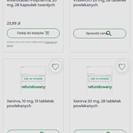
Rivaroxaban Polpharma, 20
VIXARGIO 20 mg, 28 tabletek
mg, 28 kapsułek twardych
powlekanych
23,99 zł
Dodaj do koszyka Rivaroxaban Polpharma, 20 mg, 28 kap
Dodaj do koszyka
Sprawdź cenę
Podana cena jest ceną maksymalną.
Dowiedz się
więcej
refundowany
refundowany
Xanirva, 10 mg, 15 tabletek
Xanirva 20 mg, 28 tabletek
powlekanych
powlekanych