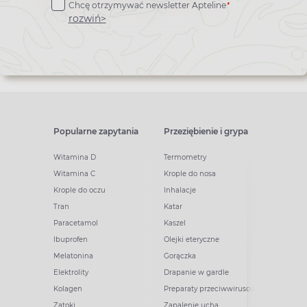
*
Chcę otrzymywać newsletter Apteline
newslettera
rozwiń>
Popularne zapytania
Przeziębienie i grypa
Witamina D
Termometry
Witamina C
Krople do nosa
Krople do oczu
Inhalacje
Tran
Katar
Paracetamol
Kaszel
Ibuprofen
Olejki eteryczne
Melatonina
Gorączka
Elektrolity
Drapanie w gardle
Kolagen
Preparaty przeciwwirusowe
Zatoki
Zapalenie ucha