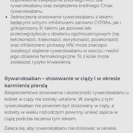
odpowiednie zwiększenie średniego AUC dla
rywaroksabanu oraz zwiększenie średniego Cmax
rywaroksabanu.
Jednoczesne stosowanie rywaroksabanu z lekami
będącymi silnymi inhibitorami zarówno CYP3A4, jak i
glikoproteiny P, takimi jak azolowe leki
przeciwgrzybicze o działaniu ogólnoustrojowym (np.
ketokonazol, itrakonazol, worykonazol, pozakonazol)
oraz inhibitorami proteazy HIV, może znacząco
zwiększyć stężenie rywaroksabanu w osoczu i nasilić
jego działanie farmakologiczne. To z kolei może
zwiększać ryzyko krwawienia.
Rywaroksaban – stosowanie w ciąży i w okresie
karmienia piersią
Bezpieczeństwo stosowania i skuteczność rywaroksabanu u
kobiet w ciąży nie zostały ustalone. W związku z tym
rywaroksaban nie powinien być stosowany w ciąży, a
kobiety w wieku rozrodczym powinny unikać zajścia w
ciążę podczas leczenia tym lekiem.
Zaleca się, aby rywaroksabanu nie stosować w okresie