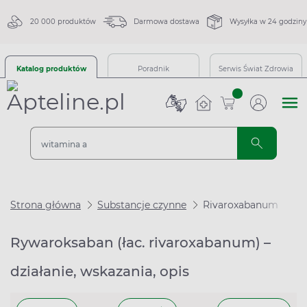
20 000 produktów
Darmowa dostawa
Wysyłka w 24 godziny
Katalog produktów
Poradnik
Serwis Świat Zdrowia
sztuk
Strona główna
Substancje czynne
Rivaroxabanum
Rywaroksaban (łac. rivaroxabanum) –
działanie, wskazania, opis