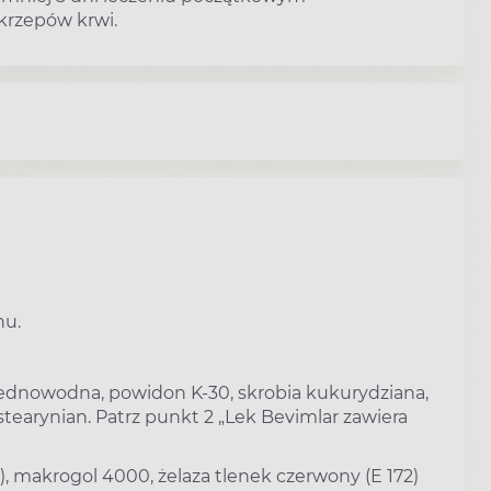
krzepów krwi.
nu.
a jednowodna, powidon K-30, skrobia kukurydziana,
tearynian. Patrz punkt 2 „Lek Bevimlar zawiera
, makrogol 4000, żelaza tlenek czerwony (E 172)