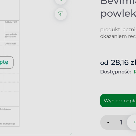
Beviml
powle
produkt leczn
okazaniem rec
28,16 z
od
Dostępność:
-