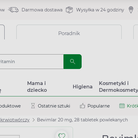
ów
Darmowa dostawa
Wysyłka w 24 godziny
Poradnik
a
Mama i
Kosmetyki i
Higiena
ę
dziecko
Dermokosmety
roduktowe
Ostatnie sztuki
Popularne
Krótk
 krwiotwórczy
Bevimlar 20 mg, 28 tabletek powlekanych