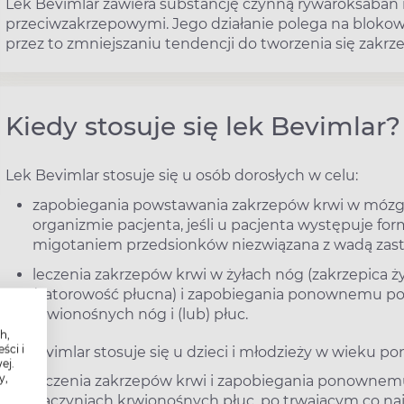
Lek Bevimlar zawiera substancję czynną rywaroksaban 
przeciwzakrzepowymi. Jego działanie polega na blokowa
przez to zmniejszaniu tendencji do tworzenia się zakrz
Kiedy stosuje się lek Bevimlar?
Lek Bevimlar stosuje się u osób dorosłych w celu:
zapobiegania powstawania zakrzepów krwi w mózgu
organizmie pacjenta, jeśli u pacjenta występuje f
migotaniem przedsionków niezwiązana z wadą za
leczenia zakrzepów krwi w żyłach nóg (zakrzepica ż
(zatorowość płucna) i zapobiegania ponownemu p
krwionośnych nóg i (lub) płuc.
h,
ści i
Lek Bvimlar stosuje się u dzieci i młodzieży w wieku poniż
ej.
y,
leczenia zakrzepów krwi i zapobiegania ponownem
naczyniach krwionośnych płuc, po trwającym co na