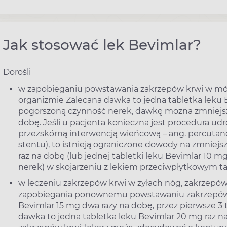
Jak stosować lek Bevimlar?
Dorośli
w zapobieganiu powstawania zakrzepów krwi w móz
organizmie Zalecana dawka to jedna tabletka leku B
pogorszoną czynność nerek, dawkę można zmniejszyć
dobę. Jeśli u pacjenta konieczna jest procedura u
przezskórną interwencją wieńcową – ang. percutane
stentu), to istnieją ograniczone dowody na zmniejs
raz na dobę (lub jednej tabletki leku Bevimlar 10 
nerek) w skojarzeniu z lekiem przeciwpłytkowym ta
w leczeniu zakrzepów krwi w żyłach nóg, zakrzepów
zapobiegania ponownemu powstawaniu zakrzepów kr
Bevimlar 15 mg dwa razy na dobę, przez pierwsze 3
dawka to jedna tabletka leku Bevimlar 20 mg raz na