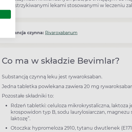
wstrzykiwanymi lekami stosowanymi w leczeniu za
Substancja czynna:
Rivaroxabanum
Co ma w składzie Bevimlar?
Substancją czynną leku jest rywaroksaban.
Jedna tabletka powlekana zawiera 20 mg rywaroksaba
Pozostałe składniki to:
Rdzeń tabletki: celuloza mikrokrystaliczna, laktoz
krospowidon typ B, sodu laurylosiarczan, magnezu s
laktozę”.
Otoczka: hypromeloza 2910, tytanu dwutlenek (E171)