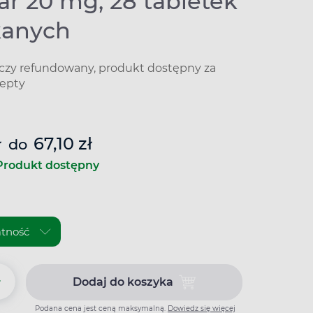
ar 20 mg, 28 tabletek
kanych
iczy refundowany, produkt dostępny za
epty
ł
67,10 zł
do
Produkt dostępny
+
Dodaj do koszyka
Dodaj do koszyka Bevimlar 20 
Podana cena jest ceną maksymalną.
Dowiedz się więcej