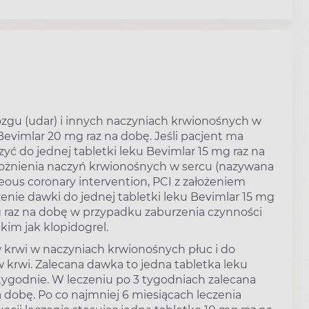
gu (udar) i innych naczyniach krwionośnych w
evimlar 20 mg raz na dobę. Jeśli pacjent ma
 do jednej tabletki leku Bevimlar 15 mg raz na
drożnienia naczyń krwionośnych w sercu (nazywana
ous coronary intervention, PCI z założeniem
zenie dawki do jednej tabletki leku Bevimlar 15 mg
mg raz na dobę w przypadku zaburzenia czynności
kim jak klopidogrel.
 krwi w naczyniach krwionośnych płuc i do
wi. Zalecana dawka to jedna tabletka leku
 tygodnie. W leczeniu po 3 tygodniach zalecana
 dobę. Po co najmniej 6 miesiącach leczenia