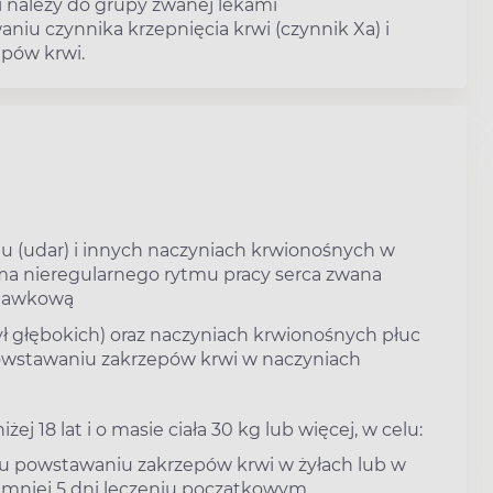
i należy do grupy zwanej lekami
niu czynnika krzepnięcia krwi (czynnik Xa) i
epów krwi.
 (udar) i innych naczyniach krwionośnych w
orma nieregularnego rytmu pracy serca zwana
stawkową
ył głębokich) oraz naczyniach krwionośnych płuc
owstawaniu zakrzepów krwi w naczyniach
ej 18 lat i o masie ciała 30 kg lub więcej, w celu:
u powstawaniu zakrzepów krwi w żyłach lub w
jmniej 5 dni leczeniu początkowym