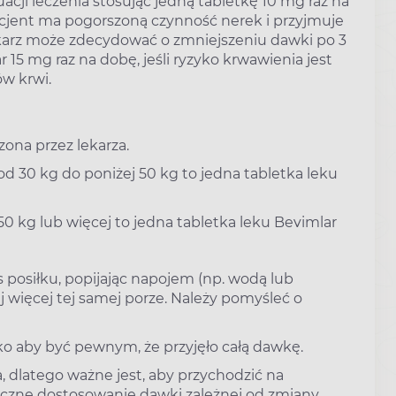
ji leczenia stosując jedną tabletkę 10 mg raz na
pacjent ma pogorszoną czynność nerek i przyjmuje
ekarz może zdecydować o zmniejszeniu dawki po 3
 15 mg raz na dobę, jeśli ryzyko krwawienia jest
w krwi.
zona przez lekarza.
 od 30 kg do poniżej 50 kg to jedna tabletka leku
 50 kg lub więcej to jedna tabletka leku Bevimlar
posiłku, popijając napojem (np. wodą lub
 więcej tej samej porze. Należy pomyśleć o
o aby być pewnym, że przyjęło całą dawkę.
, dlatego ważne jest, aby przychodzić na
czne dostosowanie dawki zależnej od zmiany