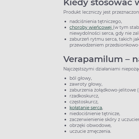
Kiedy stosować 
Produkt leczniczy jest przeznaczon
nadciśnienia tętniczego,
choroby wieńcowej
(w tym stabi
niewydolności serca, gdy nie za
zaburzeń rytmu serca, takich j
przewodzeniem przedsionkowo-
Verapamilum – n
Najczęstszymi działaniami niepoż
ból głowy,
zawroty głowy,
zaburzenia żołądkowo-jelitowe (
rzadkoskurcz,
częstoskurcz,
kołatanie serca
,
niedociśnienie tętnicze,
zaczerwienienie skóry z uczuci
obrzęki obwodowe,
uczucie zmęczenia.