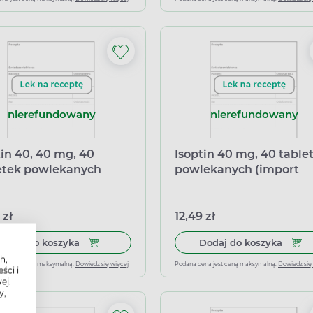
nierefundowany
nierefundowany
tin 40, 40 mg, 40
Isoptin 40 mg, 40 table
etek powlekanych
powlekanych (import
ort równoległy
równoległy Delfarma)
zin)
 zł
12,49 zł
Dodaj do koszyka Isoptin 40, 40 mg, 40 tablete
Dodaj
Dodaj do koszyka
Dodaj do koszyka
h,
ena jest ceną maksymalną.
Dowiedz się więcej
Podana cena jest ceną maksymalną.
Dowiedz się
ści i
ej.
y,