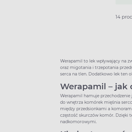
14 pro
Werapamil to lek wpływający na z
oraz migotania i trzepotania prze
serca na tlen. Dodatkowo lek ten o
Werapamil – jak 
Werapamil hamuje przechodzenie j
do wnętrza komórek mięśnia serco
między przedsionkami a komorami, 
częstość skurczów komór. Dzięki
nadkomorowymi.