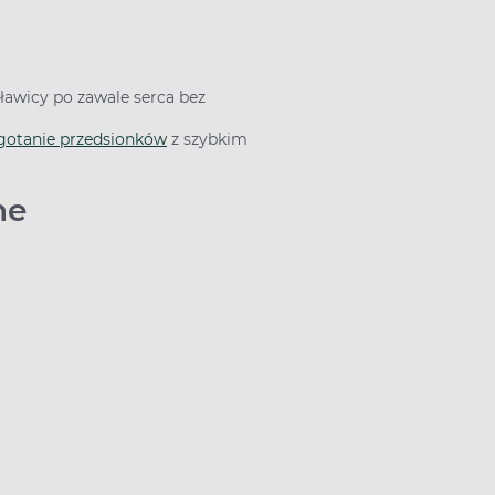
ławicy po zawale serca bez
gotanie przedsionków
z szybkim
ane