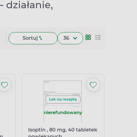
 działanie,
Sortuj
36
nierefundowany
Isoptin , 80 mg, 40 tabletek
ym
powlekanych