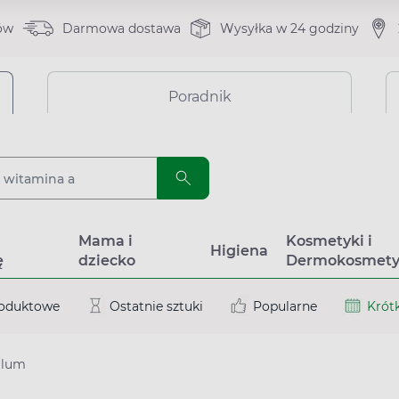
ów
Darmowa dostawa
Wysyłka w 24 godziny
Poradnik
a
Mama i
Kosmetyki i
Higiena
ę
dziecko
Dermokosmety
roduktowe
Ostatnie sztuki
Popularne
Krótk
ilum