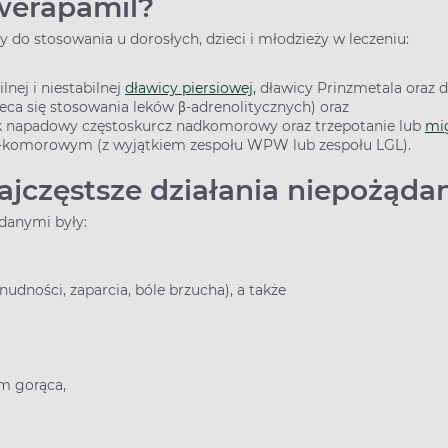
werapamil?
y do stosowania u dorosłych, dzieci i młodzieży w leczeniu:
lnej i niestabilnej
dławicy piersiowej,
dławicy Prinzmetala oraz d
leca się stosowania leków β-adrenolitycznych) oraz
ak napadowy częstoskurcz nadkomorowy oraz trzepotanie lub
mi
komorowym (z wyjątkiem zespołu WPW lub zespołu LGL).
ajczęstsze działania niepożąd
ądanymi były:
nudności, zaparcia, bóle brzucha), a także
em gorąca,