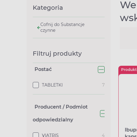
Wer
Kategoria
wsk
Cofnij do Substancje
czynne
Filtruj produkty
Postać
Produkt
TABLETKI
7
Producent / Podmiot
odpowiedzialny
Ibup
VIATRIS
4
kaps