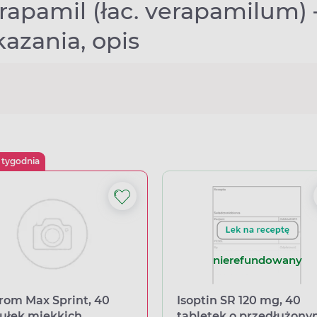
apamil (łac. verapamilum) –
azania, opis
 tygodnia
nierefundowany
rom Max Sprint, 40
Isoptin SR 120 mg, 40
ułek miękkich
tabletek o przedłużon