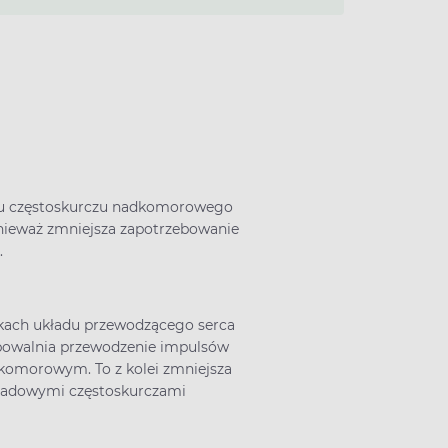
adku częstoskurczu nadkomorowego
onieważ zmniejsza zapotrzebowanie
e.
kach układu przewodzącego serca
spowalnia przewodzenie impulsów
-komorowym. To z kolei zmniejsza
apadowymi częstoskurczami