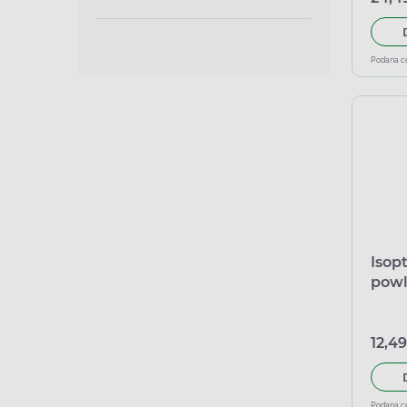
Podana c
Isop
powl
równ
12,49
Podana c