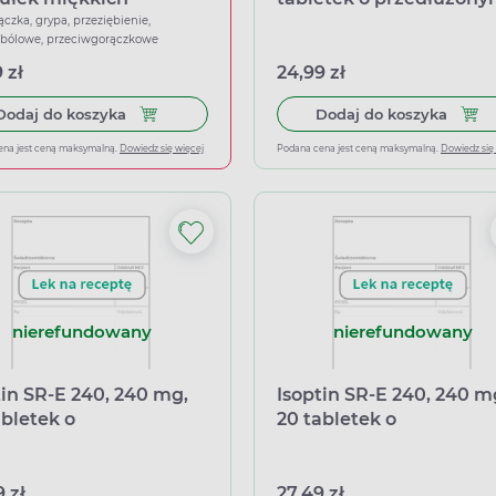
uwalnianiu
ączka, grypa, przeziębienie,
wbólowe, przeciwgorączkowe
 zł
24,99 zł
Dodaj do koszyka Ibuprom Max Sprint, 40 kapsu
Dodaj
Dodaj do koszyka
Dodaj do koszyka
ena jest ceną maksymalną.
Dowiedz się więcej
Podana cena jest ceną maksymalną.
Dowiedz się
nierefundowany
nierefundowany
tin SR-E 240, 240 mg,
Isoptin SR-E 240, 240 m
abletek o
20 tabletek o
dłużonym uwalnianiu
przedłużonym uwalnia
ort równoległy
arma)
 zł
27,49 zł