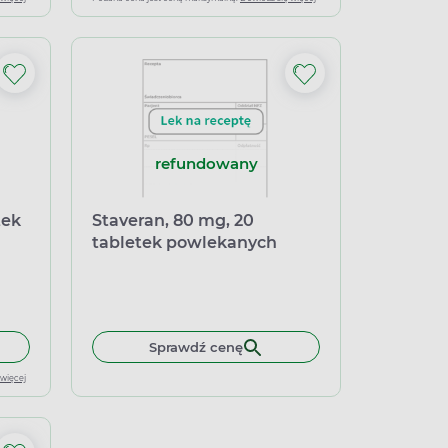
refundowany
tek
Staveran, 80 mg, 20
tabletek powlekanych
k powlekanych (import równoległy Medezin)
 do koszyka Isoptin 40 mg, 40 tabletek powlekanych (import rów
Sprawdź cenę
 więcej