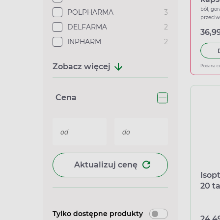
ból, gor
POLPHARMA
3
przeci
DELFARMA
2
36,99
INPHARM
2
Zobacz więcej
Podana c
Cena
Aktualizuj cenę
Isop
20 t
prze
(imp
Tylko dostępne produkty
Delf
24,49