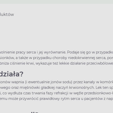
duktów
wolnienie pracy serca i jej wyrównanie. Podaje się go w przyp
dsionków, a także w przypadku choroby niedokrwiennej serca, p
bniża ciśnienie krwi, wykazuje też lekkie działanie przeciwbólow
działa?
onów wapnia (i ewentualnie jonów sodu) przez kanały w komór
wego oraz mięśniówki gładkiej naczyń krwionośnych. Lek ten 
co wydłuża czas trwania fazy refrakcji w węźle przedsionkowo
 temu może przywrócić prawidłowy rytm serca u pacjentów z n