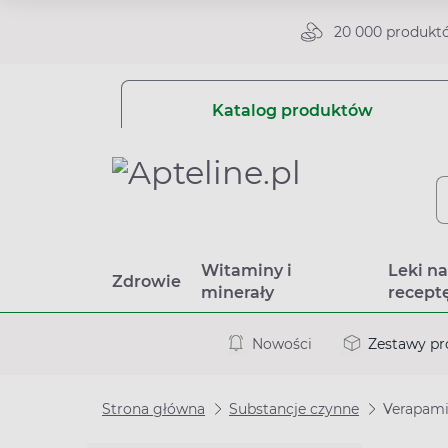
20 000 produkt
Katalog produktów
Witaminy i
Leki n
Zdrowie
minerały
recept
Nowości
Zestawy p
Strona główna
Substancje czynne
Verapam