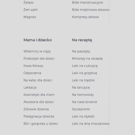
Żelazo
Bóle menstruacyjne
Żeń-szeń
Bóle mięśniowo-stawowe
Magnez
Kompresy żelowe
Mama i dziecko
Na receptę
Witaminy w ciąży
Na pasożyty
Probiotyki dla dzieci
Minerały na receptę
Kwas foliowy
Leki na cukrzycę
Odparzenia
Leki na grzybicę
Na katar dla dzieci
Leki na trądzik
Laktacja
Na tarczycę
Kosmetyki dla mam
Na hemoroidy
Akcesoria dla dzieci
Na nadciśnienie
Zdrowie dziecka
Szczepionki
Pielęgnacja dziecka
Leki na otyłość
Ból i gorączka u dzieci
Leki na dnę moczanową