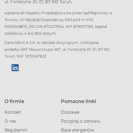
ul. Forteczna 35-37, 87-100 Toruń,
wpisana do Rejestru Przedsiębiorców przez Sąd Rejonowy w
Toruniu, VII Wydział Gospodarczy KRS pod nr KRS:
0000049872, REGON 870227804, NIP 8790017162, kapitał
zakładowy 4 642 802 złotych.
Dane NEUCA S.A. w zakresie dotyczącym: rozliczania
podatku VAT: Neuca Grupa VAT, ul. Forteczna 35-37, 87-100
Toruń, NIP: 1070047823
O firmie
Pomocne linki
Kontakt
Dostawa
O nas
Poczytaj o zdrowiu
Regulamin
Baza alergenów