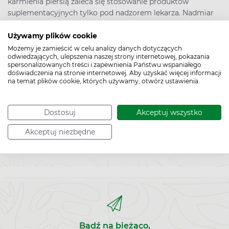
karmienia piersią zaleca się stosowanie produktów
suplementacyjnych tylko pod nadzorem lekarza. Nadmiar
selenu może być toksyczny i wpłynąć na zdrowie zarówno
matki, jak i dziecka. Selen przenosi się do mleka matki, co
Używamy plików cookie
może wpłynąć na dostarczenie tego mikroelementu do
Możemy je zamieścić w celu analizy danych dotyczących
odwiedzających, ulepszenia naszej strony internetowej, pokazania
karmionego dziecka. Kobiety karmiące piersią powinny
spersonalizowanych treści i zapewnienia Państwu wspaniałego
monitorować swoje poziomy selenu i w razie potrzeby
doświadczenia na stronie internetowej. Aby uzyskać więcej informacji
konsultować się z lekarzem. Zazwyczaj zdrowa dieta matki
na temat plików cookie, których używamy, otwórz ustawienia.
jest wystarczająca do dostarczenia selenu niemowlęciu.
Dostosuj
Akceptuj wszystko
Selenian sodu – w jakich postaciach występuje?
Selenian sodu występuje w postaci tabletek powlekanych.
Akceptuj niezbędne
Bądź na bieżąco,