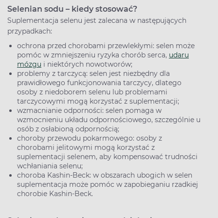
Selenian sodu – kiedy stosować?
Suplementacja selenu jest zalecana w następujących
przypadkach:
ochrona przed chorobami przewlekłymi: selen może
pomóc w zmniejszeniu ryzyka chorób serca,
udaru
mózgu
i niektórych nowotworów;
problemy z tarczycą: selen jest niezbędny dla
prawidłowego funkcjonowania tarczycy, dlatego
osoby z niedoborem selenu lub problemami
tarczycowymi mogą korzystać z suplementacji;
wzmacnianie odporności: selen pomaga w
wzmocnieniu układu odpornościowego, szczególnie u
osób z osłabioną odpornością;
choroby przewodu pokarmowego: osoby z
chorobami jelitowymi mogą korzystać z
suplementacji selenem, aby kompensować trudności
wchłaniania selenu;
choroba Kashin-Beck: w obszarach ubogich w selen
suplementacja może pomóc w zapobieganiu rzadkiej
chorobie Kashin-Beck.