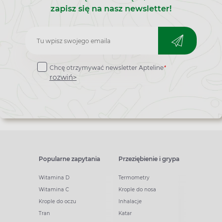
zapisz się na nasz newsletter!
Zapisz
do
*
Chcę otrzymywać newsletter Apteline
newslettera
rozwiń>
Popularne zapytania
Przeziębienie i grypa
Witamina D
Termometry
Witamina C
Krople do nosa
Krople do oczu
Inhalacje
Tran
Katar