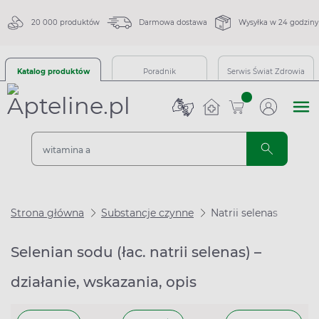
20 000 produktów
Darmowa dostawa
Wysyłka w 24 godziny
Katalog produktów
Poradnik
Serwis Świat Zdrowia
sztuk
Strona główna
Substancje czynne
Natrii selenas
Selenian sodu (łac. natrii selenas) –
działanie, wskazania, opis