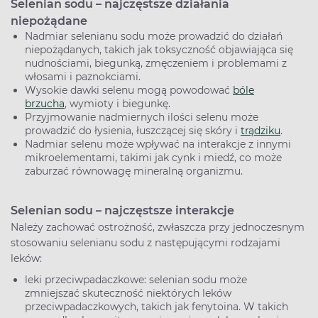
Selenian sodu – najczęstsze działania
niepożądane
Nadmiar selenianu sodu może prowadzić do działań
niepożądanych, takich jak toksyczność objawiająca się
nudnościami, biegunką, zmęczeniem i problemami z
włosami i paznokciami.
Wysokie dawki selenu mogą powodować
bóle
brzucha
, wymioty i biegunkę.
Przyjmowanie nadmiernych ilości selenu może
prowadzić do łysienia, łuszczącej się skóry i
trądziku
.
Nadmiar selenu może wpływać na interakcje z innymi
mikroelementami, takimi jak cynk i miedź, co może
zaburzać równowagę mineralną organizmu.
Selenian sodu – najczęstsze interakcje
Należy zachować ostrożność, zwłaszcza przy jednoczesnym
stosowaniu selenianu sodu z następującymi rodzajami
leków:
leki przeciwpadaczkowe: selenian sodu może
zmniejszać skuteczność niektórych leków
przeciwpadaczkowych, takich jak fenytoina. W takich