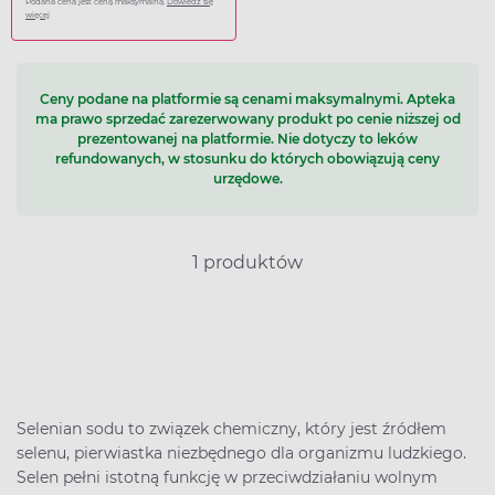
Podana cena jest ceną maksymalną.
Dowiedz się
więcej
Ceny podane na platformie są cenami maksymalnymi. Apteka
ma prawo sprzedać zarezerwowany produkt po cenie niższej od
prezentowanej na platformie. Nie dotyczy to leków
refundowanych, w stosunku do których obowiązują ceny
urzędowe.
1 produktów
Selenian sodu to związek chemiczny, który jest źródłem
selenu, pierwiastka niezbędnego dla organizmu ludzkiego.
Selen pełni istotną funkcję w przeciwdziałaniu wolnym