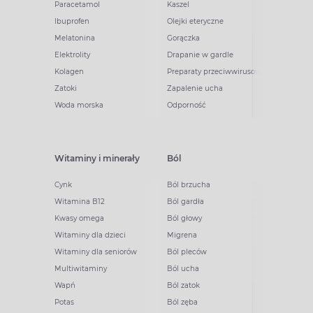
Paracetamol
Kaszel
Ibuprofen
Olejki eteryczne
Melatonina
Gorączka
Elektrolity
Drapanie w gardle
Kolagen
Preparaty przeciwwirusowe
Zatoki
Zapalenie ucha
Woda morska
Odporność
Witaminy i minerały
Ból
Cynk
Ból brzucha
Witamina B12
Ból gardła
Kwasy omega
Ból głowy
Witaminy dla dzieci
Migrena
Witaminy dla seniorów
Ból pleców
Multiwitaminy
Ból ucha
Wapń
Ból zatok
Potas
Ból zęba