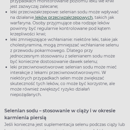
przypadkach monitorowanie poziomu leku we krwi
jest zazwyczaj zalecane;
leki przeciwzakrzepowe: selenian sodu może wpływać
na działanie
leków przeciwzakrzepowych
, takich jak
warfaryna. Osoby przyjmujące oba rodzaje leków
powinny być regularnie kontrolowane pod kątem
krzepliwości krwi;
leki zmniejszające wchłanianie: niektóre leki, takie jak
cholestyramina, mogą zmniejszać wchłanianie selenu
z przewodu pokarmowego. Dlatego przy
jednoczesnym stosowaniu z selenianem sodu może
być konieczne dostosowanie dawek selenu;
leki przeciwnowotworowe: selenian sodu może mieć
interakcje z lekami przeciwnowotworowymi. W
niektórych przypadkach selen może zwiększać
skuteczność tych leków, co może być korzystne, ale
może również zwiększyć ryzyko działań
niepożądanych.
Selenian sodu – stosowanie w ciąży i w okresie
karmienia piersią
Jeśli konieczna jest suplementacja selenu podczas ciąży lub