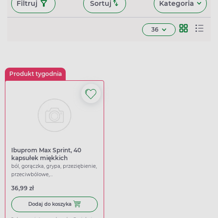
Filtruj
Sortuj
Kategoria
36
Produkt tygodnia
Ibuprom Max Sprint, 40
kapsułek miękkich
ból, gorączka, grypa, przeziębienie,
przeciwbólowe,
przeciwgorączkowe
36,99 zł
Dodaj do koszyka Ibuprom Max Sprint, 40 kapsułek miękk
Dodaj do koszyka