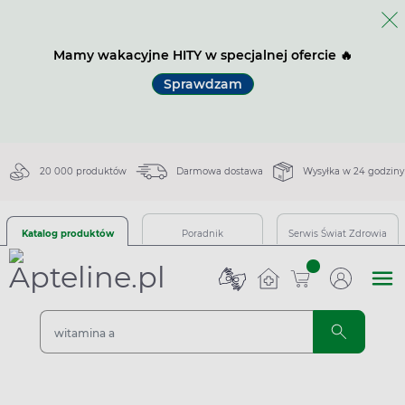
Mamy wakacyjne HITY w specjalnej ofercie 🔥
Sprawdzam
20 000 produktów
Darmowa dostawa
Wysyłka w 24 godziny
Katalog produktów
Poradnik
Serwis Świat Zdrowia
sztuk