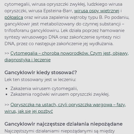
cytomegalii, wirusa opryszczki zwykłej, ludzkiego wirusa
opryszczki, wirusa Epsteina-Barr,
wirusa ospy wietrznej
i
półpaśca
oraz wirusa zapalenia wątroby typu B. Po podaniu,
gancyklowir jest metabolizowany do czynnej substancji –
trifosforanu gancyklowiru. Lek działa poprzez hamowanie
syntezy wirusowego DNA oraz zakończenie syntezy nici
DNA, przez co następuje zakończenie jej wydłużania.
>>
Cytomegalia – choroba noworodków. Czym jest, objawy,
diagnostyka i leczenie
Gancyklowir kiedy stosować?
Lek ten stosowany jest w leczeniu:
Zakażenia wirusem cytomegalii,
Zakażenia rogówki wirusem opryszczki zwykłej.
>>
Opryszczka na ustach, czyli opryszczka wargowa – fazy,
wirus, jak się jej pozbyć
Gancyklowir najczęstsze działania niepożądane
Najczęstszymi działaniami niepożądanymi są między