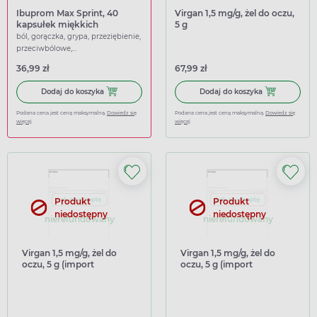
Ibuprom Max Sprint, 40
Virgan 1,5 mg/g, żel do oczu,
kapsułek miękkich
5 g
ból, gorączka, grypa, przeziębienie,
przeciwbólowe,
przeciwgorączkowe
36,99 zł
67,99 zł
Dodaj do koszyka Ibuprom Max Sprint, 40 kapsułek miękk
Dodaj do koszy
Dodaj do koszyka
Dodaj do koszyka
Podana cena jest ceną maksymalną.
Dowiedz się
Podana cena jest ceną maksymalną.
Dowiedz się
więcej
więcej
Produkt
Produkt
niedostępny
niedostępny
nierefundowany
nierefundowany
Virgan 1,5 mg/g, żel do
Virgan 1,5 mg/g, żel do
oczu, 5 g (import
oczu, 5 g (import
równoległy Medezin)
równoległy Delfarma)