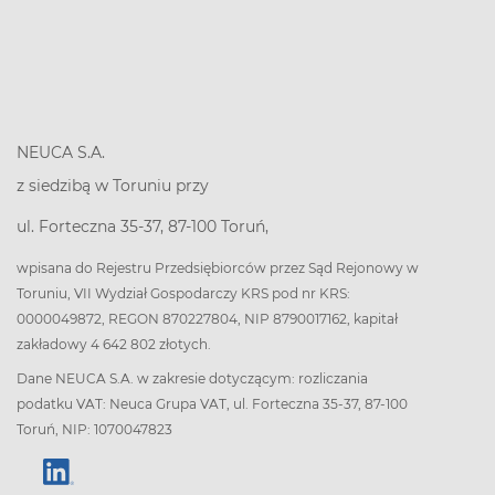
NEUCA S.A.
z siedzibą w Toruniu przy
ul. Forteczna 35-37, 87-100 Toruń,
wpisana do Rejestru Przedsiębiorców przez Sąd Rejonowy w
Toruniu, VII Wydział Gospodarczy KRS pod nr KRS:
0000049872, REGON 870227804, NIP 8790017162, kapitał
zakładowy 4 642 802 złotych.
Dane NEUCA S.A. w zakresie dotyczącym: rozliczania
podatku VAT: Neuca Grupa VAT, ul. Forteczna 35-37, 87-100
Toruń, NIP: 1070047823