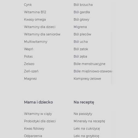
Cynk
Ból brzucha
Witamina B12
Ból gardła
Kwasy omega
Ból głowy
Witaminy dla dzieci
Migrena
Witaminy dla seniorów
Ból pleców
Multiwitaminy
Ból ucha
Wapń
Ból zatok
Potas
Ból zęba
Żelazo
Bóle menstruacyjne
Żeń-szeń
Bóle mięśniowo-stawowe
Magnez
Kompresy żelowe
Mama i dziecko
Na receptę
Witaminy w ciąży
Na pasożyty
Probiotyki dla dzieci
Minerały na receptę
Kwas foliowy
Leki na cukrzycę
Odparzenia
Leki na grzybicę