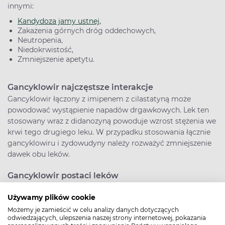
innymi:
Kandydoza jamy ustnej,
Zakażenia górnych dróg oddechowych,
Neutropenia,
Niedokrwistość,
Zmniejszenie apetytu.
Gancyklowir najczęstsze interakcje
Gancyklowir łączony z imipenem z cilastatyną może
powodować wystąpienie napadów drgawkowych. Lek ten
stosowany wraz z didanozyną powoduje wzrost stężenia we
krwi tego drugiego leku. W przypadku stosowania łącznie
gancyklowiru i zydowudyny należy rozważyć zmniejszenie
dawek obu leków.
Gancyklowir postaci leków
Postacie w jakich występuje ten lek to:
Używamy plików cookie
Proszek do sporządzania koncentratu roztworu do
Możemy je zamieścić w celu analizy danych dotyczących
infuzji,
odwiedzających, ulepszenia naszej strony internetowej, pokazania
Żel do oczu.