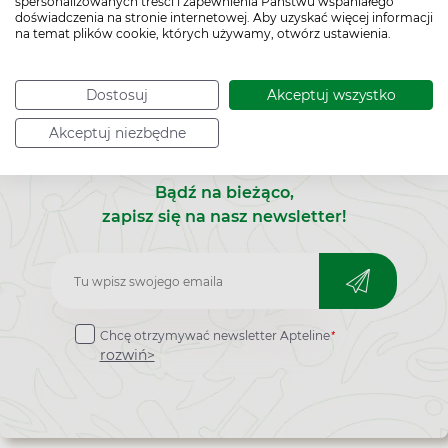
spersonalizowanych treści i zapewnienia Państwu wspaniałego
doświadczenia na stronie internetowej. Aby uzyskać więcej informacji
na temat plików cookie, których używamy, otwórz ustawienia.
Dostosuj
Akceptuj wszystko
Akceptuj niezbędne
Bądź na bieżąco,
zapisz się na nasz newsletter!
Zapisz
do
*
Chcę otrzymywać newsletter Apteline
newslettera
rozwiń>