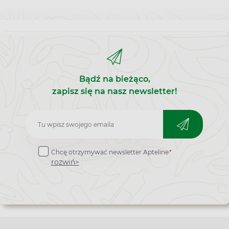
Bądź na bieżąco,
zapisz się na nasz newsletter!
Zapisz
do
*
Chcę otrzymywać newsletter Apteline
newslettera
rozwiń>