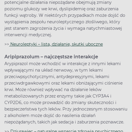
potencjalne działania niepożądane obejmują zmiany
poziomu glukozy we krwi, dyslipidemię oraz zaburzenia
funkcji wątroby. W niektórych przypadkach może dojść do
wystąpienia zespołu neuroleptycznego złośliwego, który
jest stanem zagrożenia życia i wymaga natychmiastowej
interwencji medycznej.
>>
Neuroleptyki – lista, działanie, skutki uboczne
Aripiprazolum – najczęstsze interakcje
Arypiprazol może wchodzić w interakcje z innymi lekami
wpływającymi na układ nerwowy, w tym lekami
przeciwpsychotycznymi, antydepresyjnymi, lekami
przeciwdrgawkowymi oraz lekami obniżającymi ciśnienie
krwi. Może również wpływać na działanie leków
metabolizowanych przez enzymy takie jak CYP3A4 i
CYP2D6, co może prowadzić do zmiany skuteczności i
bezpieczeństwa tych leków. Przy jednoczesnym stosowaniu
z alkoholem może dojść do nasilenia działań
niepożądanych, takich jak sedacja i zaburzenia poznawcze.
>>
Dziurawiec – naturalne wsparcie zdrowia psychicznego