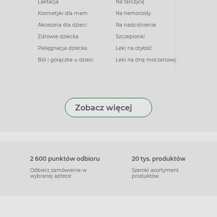
Laktacja
Na tarczycę
Kosmetyki dla mam
Na hemoroidy
Akcesoria dla dzieci
Na nadciśnienie
Zdrowie dziecka
Szczepionki
Pielęgnacja dziecka
Leki na otyłość
Ból i gorączka u dzieci
Leki na dnę moczanową
Zobacz więcej
2 600 punktów odbioru
20 tys. produktów
Odbierz zamówienie w
Szeroki asortyment
wybranej aptece
produktów