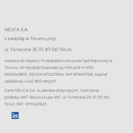
NEUCA S.A.
z siedzibą w Toruniu przy
ul. Forteczna 35-37, 87-100 Toruń,
wpisana do Rejestru Przedsiębiorców przez Sąd Rejonowy w
Toruniu, VII Wydział Gospodarczy KRS pod nr KRS:
0000049872, REGON 870227804, NIP 8790017162, kapitał
zakładowy 4 642 802 złotych.
Dane NEUCA S.A. w zakresie dotyczącym: rozliczania
podatku VAT: Neuca Grupa VAT, ul. Forteczna 35-37, 87-100
Toruń, NIP: 1070047823