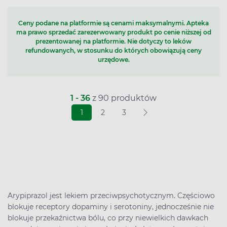
Ceny podane na platformie są cenami maksymalnymi. Apteka
ma prawo sprzedać zarezerwowany produkt po cenie niższej od
prezentowanej na platformie. Nie dotyczy to leków
refundowanych, w stosunku do których obowiązują ceny
urzędowe.
1 - 36
z 90 produktów
1
2
3
Arypiprazol jest lekiem przeciwpsychotycznym. Częściowo
blokuje receptory dopaminy i serotoniny, jednocześnie nie
blokuje przekaźnictwa bólu, co przy niewielkich dawkach