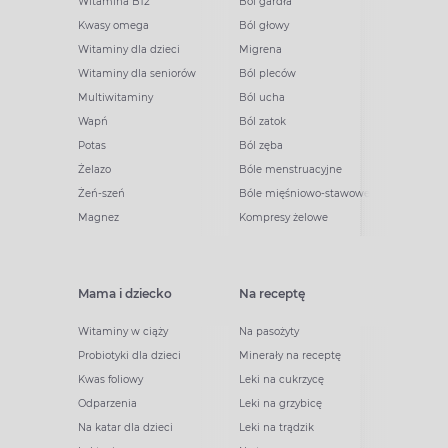
Witamina B12
Ból gardła
Kwasy omega
Ból głowy
Witaminy dla dzieci
Migrena
Witaminy dla seniorów
Ból pleców
Multiwitaminy
Ból ucha
Wapń
Ból zatok
Potas
Ból zęba
Żelazo
Bóle menstruacyjne
Żeń-szeń
Bóle mięśniowo-stawowe
Magnez
Kompresy żelowe
Mama i dziecko
Na receptę
Witaminy w ciąży
Na pasożyty
Probiotyki dla dzieci
Minerały na receptę
Kwas foliowy
Leki na cukrzycę
Odparzenia
Leki na grzybicę
Na katar dla dzieci
Leki na trądzik