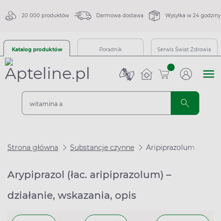
20 000 produktów
Darmowa dostawa
Wysyłka w 24 godziny
Katalog produktów
Poradnik
Serwis Świat Zdrowia
sztuk
Strona główna
Substancje czynne
Aripiprazolum
Arypiprazol (łac. aripiprazolum) –
działanie, wskazania, opis