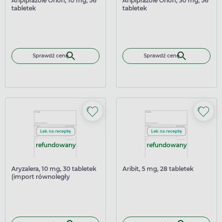
Aripiprazole Orion, 10 mg, 56
Aripiprazole Orion, 30 mg, 56
tabletek
tabletek
Sprawdź cenę
Sprawdź cenę
refundowany
refundowany
Aryzalera, 10 mg, 30 tabletek
Aribit, 5 mg, 28 tabletek
(import równoległy
Delfarma)