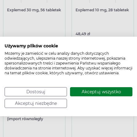
Explemed 30 mg, 56 tabletek
Explemed 10 mg, 28 tabletek
48,49 zł
Dodaj do kosz
Dodaj do koszyka
Sprawdź cenę
Używamy plików cookie
Możemy je zamieścić w celu analizy danych dotyczących
Podana cena jest ceną maksymalną.
Dowiedz się
więcej
odwiedzających, ulepszenia naszej strony internetowej, pokazania
spersonalizowanych treści i zapewnienia Państwu wspaniałego
doświadczenia na stronie internetowej. Aby uzyskać więcej informacji
na temat plików cookie, których używamy, otwórz ustawienia.
Dostosuj
Akceptuj wszystko
refundowany
refundowany
Akceptuj niezbędne
Abilify 15 mg, 56 tabletek
Abilify 10 mg, 56 tabletek
(import równoległy
Delfarma)