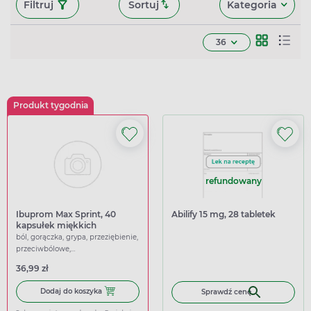
Filtruj
Sortuj
Kategoria
36
Produkt tygodnia
refundowany
Ibuprom Max Sprint, 40
Abilify 15 mg, 28 tabletek
kapsułek miękkich
ból, gorączka, grypa, przeziębienie,
przeciwbólowe,
przeciwgorączkowe
36,99 zł
Dodaj do koszyka Ibuprom Max Sprint, 40 kapsułek miękk
Dodaj do koszyka
Sprawdź cenę