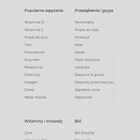
Popularne zapytania
Przeziębienie i grypa
Witamina D
Termometry
Witamina C
Krople do nosa
Krople do oczu
Inhalacje
Tran
Katar
Paracetamol
Kaszel
Ibuprofen
Olejki eteryczne
Melatonina
Gorączka
Elektrolity
Drapanie w gardle
Kolagen
Preparaty przeciwwirusowe
Zatoki
Zapalenie ucha
Woda morska
Odporność
Witaminy i minerały
Ból
Cynk
Ból brzucha