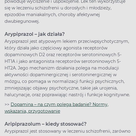
powoduje wyciszenie i uspokojenie. Lek ten wykorzystuje
się w leczeniu schizofrenii u dorosłych i młodzieży,
epizodów maniakalnych, choroby afektywnej
dwubiegunowej.
Arypiprazol – jak działa?
Arypiprazol jest atypowym lekiem przeciwpsychotycznym,
który działa jako częściowy agonista receptorów
dopaminowych D2 oraz receptorów serotoninowych 5-
HT1A i jako antagonista receptorów serotoninowych 5-
HT2A. Jego mechanizm działania polega na modulacji
aktywności dopaminergicznej i serotoninergicznej w
mózgu, co pomaga w normalizacji funkcji psychicznych,
zmniejszając objawy psychotyczne, takie jak urojenia,
halucynacje, oraz poprawiając nastrój i funkcje kognitywne.
>>
Dopamina – na czym polega badanie? Normy,
wskazania, przygotowanie
Aripiprazolum – kiedy stosować?
Arypiprazol jest stosowany w leczeniu schizofrenii, zarówno