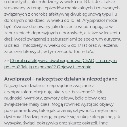
u dorosłych, jak i młodzieży w wieku od 13 lat. Jest także
stosowany w terapii epizodów maniakalnych i mieszanych
związanych z chorobą afektywną dwubiegunową typu I u
dorosłych oraz dzieci w wieku od 10 lat. Arypiprazol może
być również stosowany jako leczenie wspomagające w
zaburzeniach depresyjnych u dorosłych, a także w leczeniu
drażliwości związanej z zaburzeniami ze spektrum autyzmu
u dzieci i młodzieży w wieku od 6 do 17 lat oraz w leczeniu
zaburzeń tikowych, w tym zespołu Tourette’a.
>>
Choroba afektywna dwubiegunowa (ChAD) – na czym
polega? Jak ją rozpoznać? Objawy i leczenie
Arypiprazol – najczęstsze działania niepożądane
Najczęstsze działania niepożądane związane z
arypiprazolem obejmują akatyzję, bezsenność, lęk,
nudności, wymioty, zawroty głowy, bóle głowy oraz
zwiększenie masy ciała. Mogą również wystąpić objawy
pozapiramidowe, takie jak drżenie, sztywność mięśni oraz
dystonia. Rzadziej mogą pojawić się reakcje alergiczne, jak
wysypka, świąd, pokrzywka oraz skurcz oskrzeli. Inne