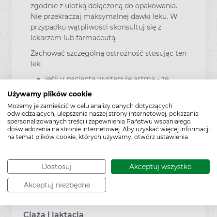
zgodnie z ulotką dołączoną do opakowania.
Nie przekraczaj maksymalnej dawki leku. W
przypadku wątpliwości skonsultuj się z
lekarzem lub farmaceutą.
Zachować szczególną ostrożność stosując ten
lek:
jeśli u pacjenta występuje astma - ze
względu na zawartość sodu benzoesanu
Używamy plików cookie
w leku;
Możemy je zamieścić w celu analizy danych dotyczących
odwiedzających, ulepszenia naszej strony internetowej, pokazania
jeśli u pacjenta występuje cukrzyca;
spersonalizowanych treści i zapewnienia Państwu wspaniałego
doświadczenia na stronie internetowej. Aby uzyskać więcej informacji
jeśli pacjent ma nietolerancję niektórych
na temat plików cookie, których używamy, otwórz ustawienia.
cukrów;
jeśli u pacjenta wystąpi duszność,
Dostosuj
Akceptuj wszystko
gorączka lub ropna wydzielina należy
niezwłocznie skonsultować się z
Akceptuj niezbędne
lekarzem.
Ciąża i laktacja