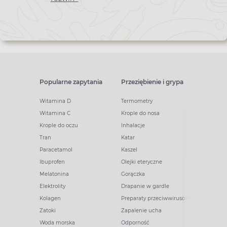
newslettera
Popularne zapytania
Przeziębienie i grypa
Witamina D
Termometry
Witamina C
Krople do nosa
Krople do oczu
Inhalacje
Tran
Katar
Paracetamol
Kaszel
Ibuprofen
Olejki eteryczne
Melatonina
Gorączka
Elektrolity
Drapanie w gardle
Kolagen
Preparaty przeciwwirusowe
Zatoki
Zapalenie ucha
Woda morska
Odporność