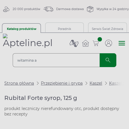
20 000 produktów
Darmowa dostawa
Wysyłka w 24 godziny
Katalog produktów
Poradnik
Serwis Świat Zdrowia
sztuk
Strona główna
Przeziębienie i grypa
Kaszel
Kaszel su
Rubital Forte syrop, 125 g
produkt leczniczy nierefundowany otc, produkt dostępny
bez recepty