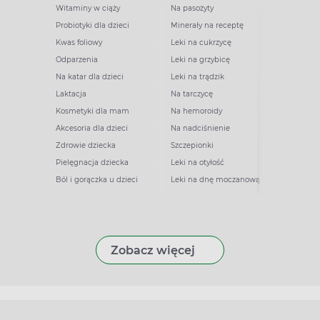
Witaminy w ciąży
Na pasożyty
Probiotyki dla dzieci
Minerały na receptę
Kwas foliowy
Leki na cukrzycę
Odparzenia
Leki na grzybicę
Na katar dla dzieci
Leki na trądzik
Laktacja
Na tarczycę
Kosmetyki dla mam
Na hemoroidy
Akcesoria dla dzieci
Na nadciśnienie
Zdrowie dziecka
Szczepionki
Pielęgnacja dziecka
Leki na otyłość
Ból i gorączka u dzieci
Leki na dnę moczanową
Zobacz więcej