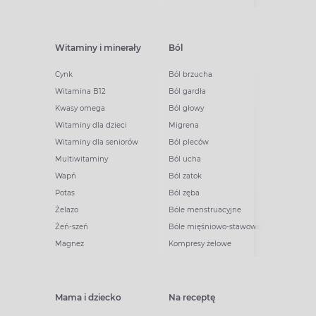
Witaminy i minerały
Ból
Cynk
Ból brzucha
Witamina B12
Ból gardła
Kwasy omega
Ból głowy
Witaminy dla dzieci
Migrena
Witaminy dla seniorów
Ból pleców
Multiwitaminy
Ból ucha
Wapń
Ból zatok
Potas
Ból zęba
Żelazo
Bóle menstruacyjne
Żeń-szeń
Bóle mięśniowo-stawowe
Magnez
Kompresy żelowe
Mama i dziecko
Na receptę