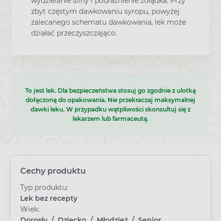
wydzielanie śliny i podrażnienie żołądka. Przy
zbyt częstym dawkowaniu syropu, powyżej
zalecanego schematu dawkowania, lek może
działać przeczyszczająco.
To jest lek. Dla bezpieczeństwa stosuj go zgodnie z ulotką
dołączoną do opakowania. Nie przekraczaj maksymalnej
dawki leku. W przypadku wątpliwości skonsultuj się z
lekarzem lub farmaceutą.
Cechy produktu
Typ produktu:
Lek bez recepty
Wiek:
Dorosły
/
Dziecko
/
Młodzież
/
Senior