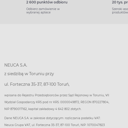
2 600 punktów odbioru
20 tys. 
Odbierz zamówienie w
Szeroki as
wybranej aptece
produktów
NEUCA S.A.
z siedzibą w Toruniu przy
ul. Forteczna 35-37, 87-100 Toruń,
wpisana do Rejestru Przedsiębiorców przez Sąd Rejonowy w Toruniu, VII
Wydział Gospodarczy KRS pod nr KRS: 0000049872, REGON 870227804,
NIP 8790017162, kapitał zakładowy 4 642 802 złotych.
Dane NEUCA S.A. w zakresie dotyczącym: rozliczania podatku VAT:
Neuca Grupa VAT, ul. Forteczna 35-37, 87-100 Toruń, NIP: 1070047823