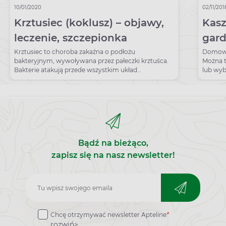
10/01/2020
02/11/201
Krztusiec (koklusz) – objawy,
Kasz
leczenie, szczepionka
gard
na s
Krztusiec to choroba zakaźna o podłożu
Domowe 
bakteryjnym, wywoływana przez pałeczki krztuśca.
Można 
Bakterie atakują przede wszystkim układ
lub wyb
oddechowy.
wykrztu
Bądź na bieżąco,
zapisz się na nasz newsletter!
Zapisz
do
Chcę otrzymywać newsletter Apteline
*
rozwiń>