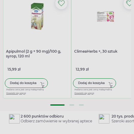
Apipulmol (2 g + 90 mg)/100 g,
ClimeaHerbs +, 30 sztuk
syrop, 120 ml
15,99 zł
12,99 zł
Dodaj do koszyka
Dodaj do koszyka
Podana cena jest ceną maksymalną
Podana cena jest ceną maksymalną
Dowiedz się więcej
Dowiedz się więcej
2 600 punktów odbioru
20 tys. pro
Odbierz zamówienie w wybranej aptece
Szeroki aso