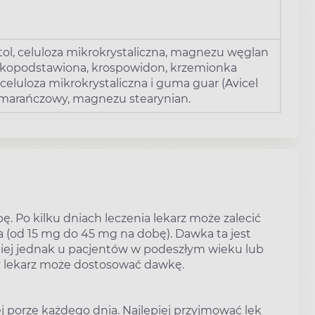
tol, celuloza mikrokrystaliczna, magnezu węglan
iskopodstawiona, krospowidon, krzemionka
celuloza mikrokrystaliczna i guma guar (Avicel
pomarańczowy, magnezu stearynian.
 Po kilku dniach leczenia lekarz może zalecić
a (od 15 mg do 45 mg na dobę). Dawka ta jest
iej jednak u pacjentów w podeszłym wieku lub
y lekarz może dostosować dawkę.
 porze każdego dnia. Najlepiej przyjmować lek