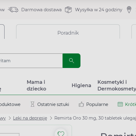
ów
Darmowa dostawa
Wysyłka w 24 godziny
Poradnik
a
Mama i
Kosmetyki i
Higiena
ę
dziecko
Dermokosmety
roduktowe
Ostatnie sztuki
Popularne
Krótk
owy
Leki na depresję
Remirta Oro 30 mg, 30 tabletek ulega