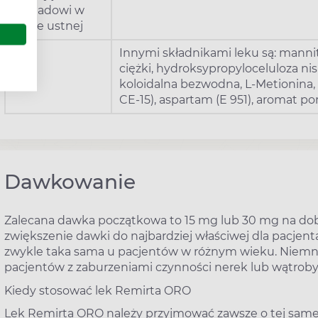
rozpadowi w
jamie ustnej
Innymi składnikami leku są: manni
ciężki, hydroksypropyloceluloza n
koloidalna bezwodna, L-Metionina, 
CE-15), aspartam (E 951), aromat 
Dawkowanie
Zalecana dawka początkowa to 15 mg lub 30 mg na dobę.
zwiększenie dawki do najbardziej właściwej dla pacjent
zwykle taka sama u pacjentów w różnym wieku. Niemn
pacjentów z zaburzeniami czynności nerek lub wątrob
Kiedy stosować lek Remirta ORO
Lek Remirta ORO należy przyjmować zawsze o tej samej