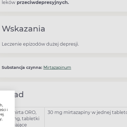
leków
przeciwdepresyjnych.
Wskazania
Leczenie epizodów dużej depresji.
Substancja czynna:
Mirtazapinum
Skład
h,
ści i
Remirta ORO,
30 mg mirtazapiny w jednej tablet
ej.
30 mg, tabletki
y,
ulegające