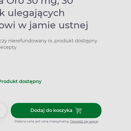
a Oro 30 mg, 30
ek ulegających
owi w jamie ustnej
iczy nierefundowany rx, produkt dostępny
recepty
Produkt dostępny
+
Dodaj do koszyka
Dodaj do koszyka Remirta Oro 
Podana cena jest ceną maksymalną.
Dowiedz się więcej