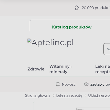
20 000 produkt
Katalog produktów
Witaminy i
Leki n
Zdrowie
minerały
recept
Nowości
Zestawy p
Strona główna
Leki na receptę
Układ nerw