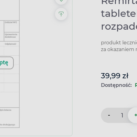
Remirt
tablet
rozpad
produkt leczn
za okazaniem 
39,99 zł
Dostępność:
-