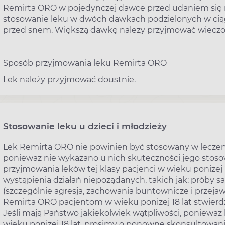
Remirta ORO w pojedynczej dawce przed udaniem się n
stosowanie leku w dwóch dawkach podzielonych w ciąg
przed snem. Większą dawkę należy przyjmować wieczo
Sposób przyjmowania leku Remirta ORO
Lek należy przyjmować doustnie.
Stosowanie leku u dzieci i młodzieży
Lek Remirta ORO nie powinien być stosowany w leczeniu 
ponieważ nie wykazano u nich skuteczności jego stosow
przyjmowania leków tej klasy pacjenci w wieku poniżej 
wystąpienia działań niepożądanych, takich jak: próby 
(szczególnie agresja, zachowania buntownicze i przeja
Remirta ORO pacjentom w wieku poniżej 18 lat stwierdzaj
Jeśli mają Państwo jakiekolwiek wątpliwości, ponieważ
wieku poniżej 18 lat, prosimy o ponowne skonsultowan