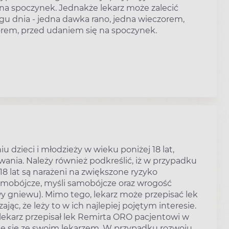
a spoczynek. Jednakże lekarz może zalecić
u dnia - jedna dawka rano, jedna wieczorem,
rem, przed udaniem się na spoczynek.
dzieci i młodzieży w wieku poniżej 18 lat,
ania. Należy również podkreślić, iż w przypadku
18 lat są narażeni na zwiększone ryzyko
samobójcze, myśli samobójcze oraz wrogość
wy gniewu). Mimo tego, lekarz może przepisać lek
ąc, że leży to w ich najlepiej pojętym interesie.
 lekarz przepisał lek Remirta ORO pacjentowi w
ie się ze swoim lekarzem. W przypadku rozwoju