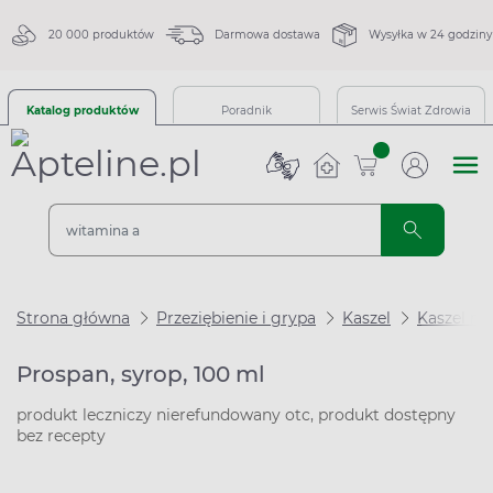
20 000 produktów
Darmowa dostawa
Wysyłka w 24 godziny
Katalog produktów
Poradnik
Serwis Świat Zdrowia
sztuk
Strona główna
Przeziębienie i grypa
Kaszel
Kaszel m
Prospan, syrop, 100 ml
produkt leczniczy nierefundowany otc, produkt dostępny
bez recepty