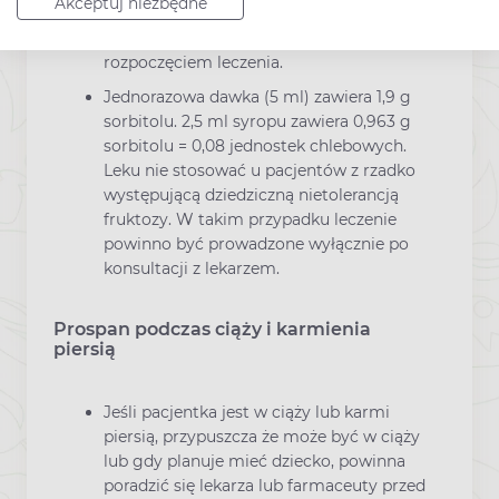
Akceptuj niezbędne
dzieci w wieku pomiędzy 2 a 4 rokiem
życia wymaga diagnozy lekarskiej przed
rozpoczęciem leczenia.
Jednorazowa dawka (5 ml) zawiera 1,9 g
sorbitolu. 2,5 ml syropu zawiera 0,963 g
sorbitolu = 0,08 jednostek chlebowych.
Leku nie stosować u pacjentów z rzadko
występującą dziedziczną nietolerancją
fruktozy. W takim przypadku leczenie
powinno być prowadzone wyłącznie po
konsultacji z lekarzem.
Prospan podczas ciąży i karmienia
piersią
Jeśli pacjentka jest w ciąży lub karmi
piersią, przypuszcza że może być w ciąży
lub gdy planuje mieć dziecko, powinna
poradzić się lekarza lub farmaceuty przed