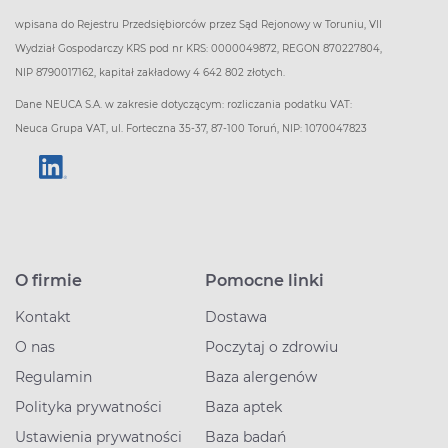
wpisana do Rejestru Przedsiębiorców przez Sąd Rejonowy w Toruniu, VII
Wydział Gospodarczy KRS pod nr KRS: 0000049872, REGON 870227804,
NIP 8790017162, kapitał zakładowy 4 642 802 złotych.
Dane NEUCA S.A. w zakresie dotyczącym: rozliczania podatku VAT:
Neuca Grupa VAT, ul. Forteczna 35-37, 87-100 Toruń, NIP: 1070047823
O firmie
Pomocne linki
Kontakt
Dostawa
O nas
Poczytaj o zdrowiu
Regulamin
Baza alergenów
Polityka prywatności
Baza aptek
Ustawienia prywatności
Baza badań