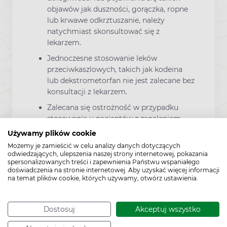
objawów jak duszności, gorączka, ropne
lub krwawe odkrztuszanie, należy
natychmiast skonsultować się z
lekarzem.
Jednoczesne stosowanie leków
przeciwkaszlowych, takich jak kodeina
lub dekstrometorfan nie jest zalecane bez
konsultacji z lekarzem.
Zalecana się ostrożność w przypadku
stosowania u pacjentów z zapaleniem
błony śluzowej żołądka lub wrzodem
Używamy plików cookie
żołądka.
Możemy je zamieścić w celu analizy danych dotyczących
odwiedzających, ulepszenia naszej strony internetowej, pokazania
W rzadkich przypadkach lek może działać
spersonalizowanych treści i zapewnienia Państwu wspaniałego
drażniąco na błony śluzowe.
doświadczenia na stronie internetowej. Aby uzyskać więcej informacji
na temat plików cookie, których używamy, otwórz ustawienia.
Informacja dla diabetyków: lek nie
zawiera cukru i może być stosowany u
osób chorych na cukrzycę.
Dostosuj
Akceptuj wszystko
Uporczywy lub nawracający kaszel u