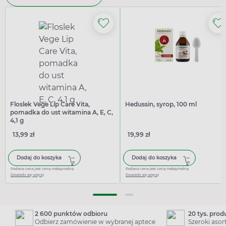
Floslek Vege Lip Care Vita,
Hedussin, syrop, 100 ml
pomadka do ust witamina A, E, C,
4,1 g
13,99 zł
19,99 zł
Dodaj do koszyka
Dodaj do koszyka
Podana cena jest ceną maksymalną
Podana cena jest ceną maksymalną
Dowiedz się więcej
Dowiedz się więcej
2 600 punktów odbioru
20 tys. pro
Odbierz zamówienie w wybranej aptece
Szeroki aso