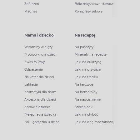
Żeń-szeń
Bóle mięśniowo-stawowe
Magnez
Kompresy żelowe
Mama i dziecko
Na receptę
Witaminy w ciąży
Na pasożyty
Probiotyki dla dzieci
Minerały na receptę
Kwas foliowy
Leki na cukrzycę
Odparzenia
Leki na grzybicę
Na katar dla dzieci
Leki na trądzik
Laktacja
Na tarczycę
Kosmetyki dla mam
Na hemoroidy
Akcesoria dla dzieci
Na nadciśnienie
Zdrowie dziecka
Szczepionki
Pielęgnacja dziecka
Leki na otyłość
Ból i gorączka u dzieci
Leki na dnę moczanową