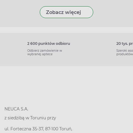
Zobacz więcej
2 600 punktów odbioru
20 tys. 
Odbierz zamówienie w
Szeroki as
wybranej aptece
produktów
NEUCA S.A.
z siedzibą w Toruniu przy
ul. Forteczna 35-37, 87-100 Toruń,