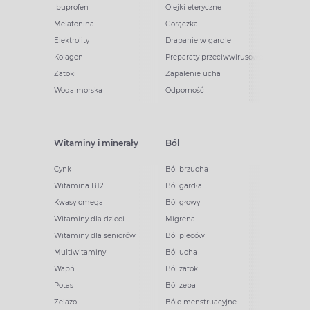
Ibuprofen
Olejki eteryczne
Melatonina
Gorączka
Elektrolity
Drapanie w gardle
Kolagen
Preparaty przeciwwirusowe
Zatoki
Zapalenie ucha
Woda morska
Odporność
Witaminy i minerały
Ból
Cynk
Ból brzucha
Witamina B12
Ból gardła
Kwasy omega
Ból głowy
Witaminy dla dzieci
Migrena
Witaminy dla seniorów
Ból pleców
Multiwitaminy
Ból ucha
Wapń
Ból zatok
Potas
Ból zęba
Żelazo
Bóle menstruacyjne