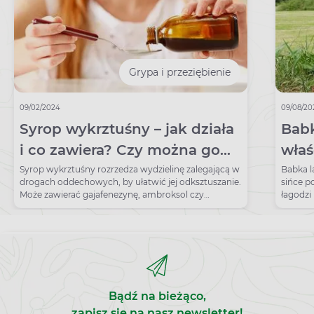
Grypa i przeziębienie
09/02/2024
09/08/20
Syrop wykrztuśny – jak działa
Babk
i co zawiera? Czy można go
właś
pić na suchy kaszel?
Syrop wykrztuśny rozrzedza wydzielinę zalegającą w
Babka l
drogach oddechowych, by ułatwić jej odksztuszanie.
sińce p
Może zawierać gajafenezynę, ambroksol czy
łagodzi
sulfogwajakol.
Bądź na bieżąco,
zapisz się na nasz newsletter!