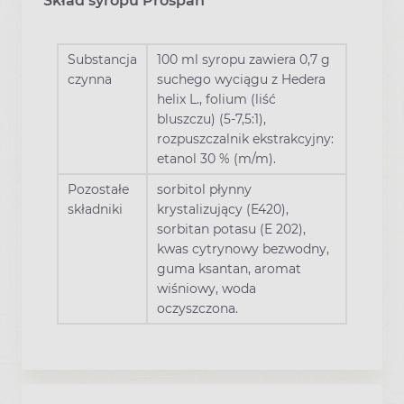
Skład syropu Prospan
Substancja
100 ml syropu zawiera 0,7 g
czynna
suchego wyciągu z Hedera
helix L., folium (liść
bluszczu) (5-7,5:1),
rozpuszczalnik ekstrakcyjny:
etanol 30 % (m/m).
Pozostałe
sorbitol płynny
składniki
krystalizujący (E420),
sorbitan potasu (E 202),
kwas cytrynowy bezwodny,
guma ksantan, aromat
wiśniowy, woda
oczyszczona.