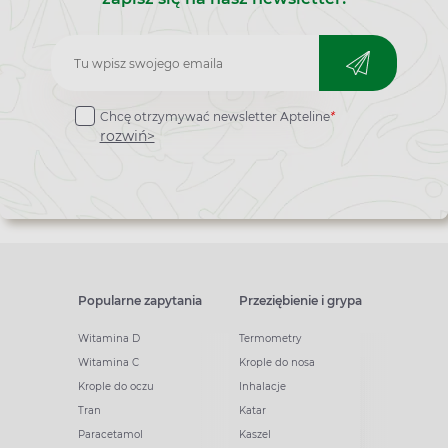
Zapisz
do
Chcę otrzymywać newsletter Apteline
*
newslettera
rozwiń>
Popularne zapytania
Przeziębienie i grypa
Witamina D
Termometry
Witamina C
Krople do nosa
Krople do oczu
Inhalacje
Tran
Katar
Paracetamol
Kaszel