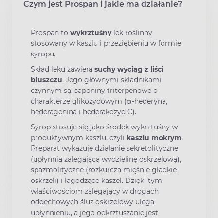
Czym jest Prospan i jakie ma działanie?
Prospan to
wykrztuśny
lek roślinny
stosowany w kaszlu i przeziębieniu w formie
syropu.
Skład leku zawiera
suchy wyciąg z liści
bluszczu
. Jego głównymi składnikami
czynnym są: saponiny triterpenowe o
charakterze glikozydowym (α-hederyna,
hederagenina i hederakozyd C).
Syrop stosuje się jako środek wykrztuśny w
produktywnym kaszlu, czyli
kaszlu mokrym
.
Preparat wykazuje działanie sekretolityczne
(upłynnia zalegającą wydzielinę oskrzelową),
spazmolityczne (rozkurcza mięśnie gładkie
oskrzeli) i łagodzące kaszel. Dzięki tym
właściwościom zalegający w drogach
oddechowych śluz oskrzelowy ulega
upłynnieniu, a jego odkrztuszanie jest