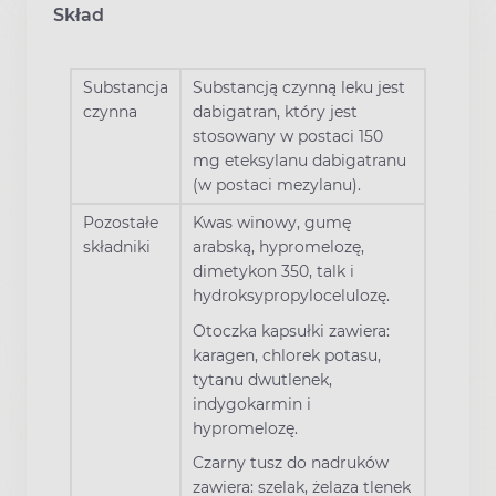
Skład
Substancja
Substancją czynną leku jest
czynna
dabigatran, który jest
stosowany w postaci 150
mg eteksylanu dabigatranu
(w postaci mezylanu).
Pozostałe
Kwas winowy, gumę
składniki
arabską, hypromelozę,
dimetykon 350, talk i
hydroksypropylocelulozę.
Otoczka kapsułki zawiera:
karagen, chlorek potasu,
tytanu dwutlenek,
indygokarmin i
hypromelozę.
Czarny tusz do nadruków
zawiera: szelak, żelaza tlenek