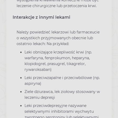
wystąpienia krwawienia konieczne może być
leczenie chirurgiczne lub przetoczenia krwi.
Interakcje z innymi lekami
Należy powiedzieć lekarzowi lub farmaceucie
o wszystkich przyjmowanych obecnie lub
ostatnio lekach: Na przykład:
Leki obniżające krzepliwość krwi (np.
warfaryna, fenprokumon, heparyna,
klopidogrel, prasugrel, tikagrelor,
rywaroksaban)
Leki przeciwzapalne i przeciwbólowe (np.
aspiryna)
Ziele dziurawca, lek ziołowy stosowany w
leczeniu depresji
Leki przeciwdepresyjne nazywane
selektywnymi inhibitorami wychwytu
zwrotnego serotoniny lub selektywnymi