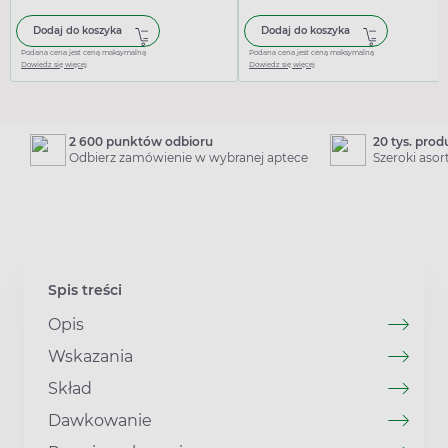
Dodaj do koszyka
Dodaj do koszyka
Podana cena jest ceną maksymalną
Podana cena jest ceną maksymalną
Dowiedz się więcej
Dowiedz się więcej
2 600 punktów odbioru
20 tys. pro
Odbierz zamówienie w wybranej aptece
Szeroki aso
Spis treści
Opis
Wskazania
Skład
Dawkowanie