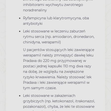
inhibitorami wychwytu zwrotnego
noradrenaliny
Ryfampicyna lub klarytromycyna, oba
antybiotyki
Leki stosowane w leczeniu zaburzeń
rytmu serca (np. amiodaron, dronedaron,
chinidyna, werapamil)
U pacjentów stosujących leki zawierające
werapamil należy zmniejszyć dawkę leku
Pradaxa do 220 mg przyjmowanej w
postaci jednej kapsułki 110 mg dwa razy
na dobę, ze względu na zwiększone
ryzyko krwawienia. Należy stosować lek
Pradaxa i leki zawierające werapamil w
tym samym czasie.
Leki stosowane w zakażeniach
grzybiczych (np. ketokonazol, itrakonazol,
pozakonazol), chyba, że leki te stosowane