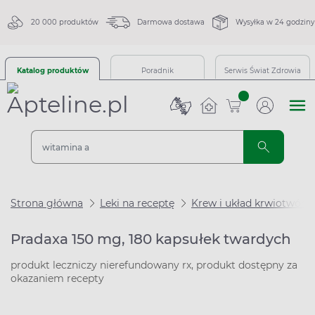
20 000 produktów
Darmowa dostawa
Wysyłka w 24 godziny
Katalog produktów
Poradnik
Serwis Świat Zdrowia
sztuk
Strona główna
Leki na receptę
Krew i układ krwiotwórc
Pradaxa 150 mg, 180 kapsułek twardych
produkt leczniczy nierefundowany rx, produkt dostępny za
okazaniem recepty