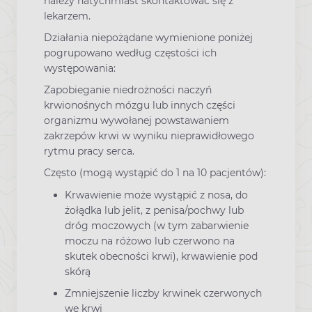
należy natychmiast skontaktować się z
lekarzem.
Działania niepożądane wymienione poniżej
pogrupowano według częstości ich
występowania:
Zapobieganie niedrożności naczyń
krwionośnych mózgu lub innych części
organizmu wywołanej powstawaniem
zakrzepów krwi w wyniku nieprawidłowego
rytmu pracy serca.
Często (mogą wystąpić do 1 na 10 pacjentów):
Krwawienie może wystąpić z nosa, do
żołądka lub jelit, z penisa/pochwy lub
dróg moczowych (w tym zabarwienie
moczu na różowo lub czerwono na
skutek obecności krwi), krwawienie pod
skórą
Zmniejszenie liczby krwinek czerwonych
we krwi