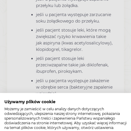
przełyku lub żołądka.
jeśli u pacjenta występuje zarzucanie
soku żołądkowego do przełyku.
jeśli pacjent stosuje leki, które mogą
zwiększać ryzyko krwawienia takie
jak aspiryna (kwas acetylosalicylowy),
klopidogrel, tikagrelor.
jeśli pacjent stosuje leki
przeciwzapalne takie jak diklofenak,
ibuprofen, piroksykam.
jeśli u pacjenta występuje zakażenie
w obrębie serca (bakteryjne zapalenie
wsierdzia).
Używamy plików cookie
jeśli u pacjenta występuje zaburzenie
czynności nerek, lub pacjent jest
Możemy je zamieścić w celu analizy danych dotyczących
odwiedzających, ulepszenia naszej strony internetowej, pokazania
odwodniony (uczucie pragnienia,
spersonalizowanych treści i zapewnienia Państwu wspaniałego
oddawanie zmniejszonej ilości
doświadczenia na stronie internetowej. Aby uzyskać więcej informacji
na temat plików cookie, których używamy, otwórz ustawienia.
ciemnego moczu