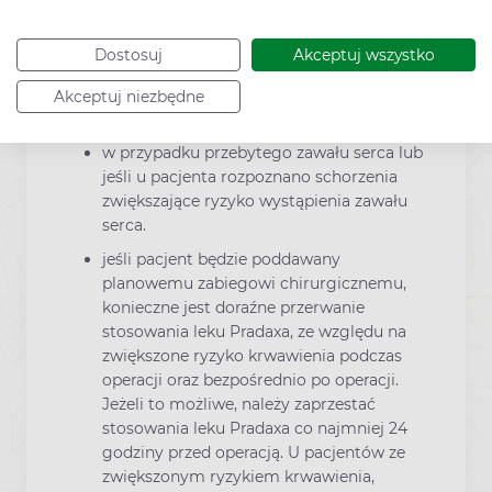
(skoncentrowanego)).
jeśli pacjent jest w wieku powyżej 75
Dostosuj
Akceptuj wszystko
lat.
Akceptuj niezbędne
jeśli pacjent waży 50 kg lub mniej.
w przypadku przebytego zawału serca lub
jeśli u pacjenta rozpoznano schorzenia
zwiększające ryzyko wystąpienia zawału
serca.
jeśli pacjent będzie poddawany
planowemu zabiegowi chirurgicznemu,
konieczne jest doraźne przerwanie
stosowania leku Pradaxa, ze względu na
zwiększone ryzyko krwawienia podczas
operacji oraz bezpośrednio po operacji.
Jeżeli to możliwe, należy zaprzestać
stosowania leku Pradaxa co najmniej 24
godziny przed operacją. U pacjentów ze
zwiększonym ryzykiem krwawienia,