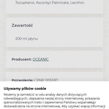
Tocopherol, Ascorbyl Palmitate, Lecithin.
Zawartość
200 ml płynu
Producent:
OCEANIC
Pozwolenie:
CPNP 1105597
Używamy plików cookie
Możemy je zamieścić w celu analizy danych dotyczących
odwiedzających, ulepszenia naszej strony internetowej, pokazania
Kod EAN:
5900116019635
spersonalizowanych treści i zapewnienia Państwu wspaniałego
doświadczenia na stronie internetowej. Aby uzyskać więcej informacji