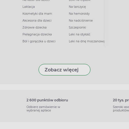
Laktacja
Na tarczycę
Kosmetyki dla mam
Na hemoroidy
Akcesoria dla dzieci
Na nadciśnienie
Zdrowie dziecka
Szczepionki
Pielęgnacja dziecka
Leki na otyłość
Ból i gorączka u dzieci
Leki na dnę moczanową
Zobacz więcej
2 600 punktów odbioru
20 tys. 
Odbierz zamówienie w
Szeroki as
wybranej aptece
produktów