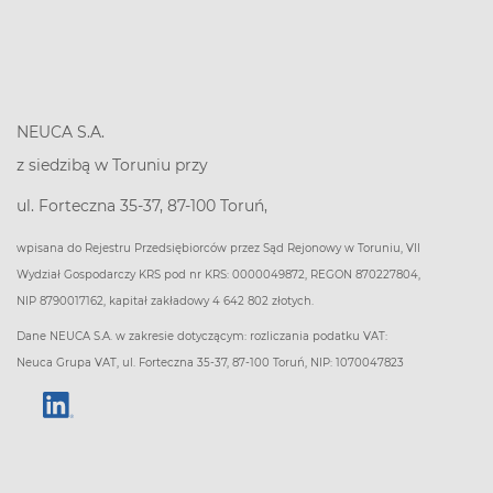
NEUCA S.A.
z siedzibą w Toruniu przy
ul. Forteczna 35-37, 87-100 Toruń,
wpisana do Rejestru Przedsiębiorców przez Sąd Rejonowy w Toruniu, VII
Wydział Gospodarczy KRS pod nr KRS: 0000049872, REGON 870227804,
NIP 8790017162, kapitał zakładowy 4 642 802 złotych.
Dane NEUCA S.A. w zakresie dotyczącym: rozliczania podatku VAT:
Neuca Grupa VAT, ul. Forteczna 35-37, 87-100 Toruń, NIP: 1070047823