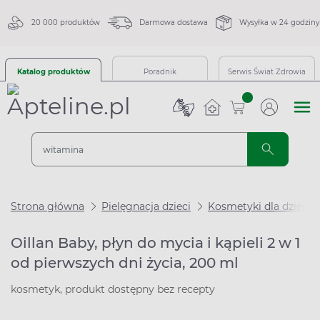
20 000 produktów
Darmowa dostawa
Wysyłka w 24 godziny
Katalog produktów
Poradnik
Serwis Świat Zdrowia
sztuk
Strona główna
Pielęgnacja dzieci
Kosmetyki dla dzieci
Oillan Baby, płyn do mycia i kąpieli 2 w 1
od pierwszych dni życia, 200 ml
kosmetyk, produkt dostępny bez recepty