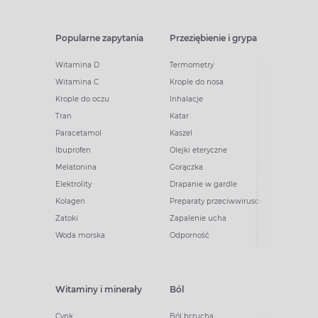
Popularne zapytania
Przeziębienie i grypa
Witamina D
Termometry
Witamina C
Krople do nosa
Krople do oczu
Inhalacje
Tran
Katar
Paracetamol
Kaszel
Ibuprofen
Olejki eteryczne
Melatonina
Gorączka
Elektrolity
Drapanie w gardle
Kolagen
Preparaty przeciwwirusowe
Zatoki
Zapalenie ucha
Woda morska
Odporność
Witaminy i minerały
Ból
Cynk
Ból brzucha