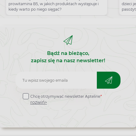
prowitamina B5, w jakich produktach występuje i
dzieci j
kiedy warto po niego sięgać?
pasożyty
Bądź na bieżąco,
zapisz się na nasz newsletter!
Zapisz
do
Chcę otrzymywać newsletter Apteline
*
newslettera
rozwiń>