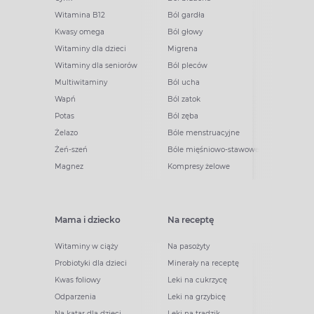
Witamina B12
Ból gardła
Kwasy omega
Ból głowy
Witaminy dla dzieci
Migrena
Witaminy dla seniorów
Ból pleców
Multiwitaminy
Ból ucha
Wapń
Ból zatok
Potas
Ból zęba
Żelazo
Bóle menstruacyjne
Żeń-szeń
Bóle mięśniowo-stawowe
Magnez
Kompresy żelowe
Mama i dziecko
Na receptę
Witaminy w ciąży
Na pasożyty
Probiotyki dla dzieci
Minerały na receptę
Kwas foliowy
Leki na cukrzycę
Odparzenia
Leki na grzybicę
Na katar dla dzieci
Leki na trądzik