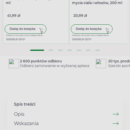
ml
mycia ciała i włosów, 200 ml
41,99 zł
20,99 zł
Dodaj do koszyka
Dodaj do koszyka
Podana cena jest ceną maksymalną
Podana cena jest ceną maksymalną
Dowiedz się więcej
Dowiedz się więcej
2 600 punktów odbioru
20 tys. pro
Odbierz zamówienie w wybranej aptece
Szeroki aso
Spis treści
Opis
Wskazania