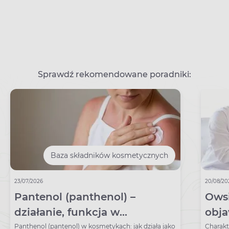
Sprawdź rekomendowane poradniki:
Baza składników kosmetycznych
23/07/2026
20/08/20
Pantenol (panthenol) –
Owsi
działanie, funkcja w
obja
kosmetykach
lecz
Panthenol (pantenol) w kosmetykach: jak działa jako
Charakt