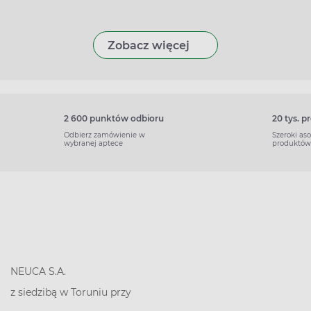
Zobacz więcej
2 600 punktów odbioru
20 tys. 
Odbierz zamówienie w
Szeroki as
wybranej aptece
produktów
NEUCA S.A.
z siedzibą w Toruniu przy