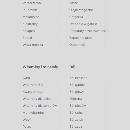
Paracetamol
Kaszel
Ibuprofen
Olejki eteryczne
Melatonina
Gorączka
Elektrolity
Drapanie w gardle
Kolagen
Preparaty przeciwwirusowe
Zatoki
Zapalenie ucha
Woda morska
Odporność
Witaminy i minerały
Ból
Cynk
Ból brzucha
Witamina B12
Ból gardła
Kwasy omega
Ból głowy
Witaminy dla dzieci
Migrena
Witaminy dla seniorów
Ból pleców
Multiwitaminy
Ból ucha
Wapń
Ból zatok
Potas
Ból zęba