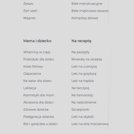
Żelazo
Bóle menstruacyjne
Żeń-szeń
Bóle mięśniowo-stawowe
Magnez
Kompresy żelowe
Mama i dziecko
Na receptę
Witaminy w ciąży
Na pasożyty
Probiotyki dla dzieci
Minerały na receptę
Kwas foliowy
Leki na cukrzycę
Odparzenia
Leki na grzybicę
Na katar dla dzieci
Leki na trądzik
Laktacja
Na tarczycę
Kosmetyki dla mam
Na hemoroidy
Akcesoria dla dzieci
Na nadciśnienie
Zdrowie dziecka
Szczepionki
Pielęgnacja dziecka
Leki na otyłość
Ból i gorączka u dzieci
Leki na dnę moczanową