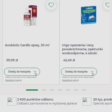
Axobiotic Gardło spray, 30 ml
Urgo oparzenia i rany
powierzchowne, opatrunki
wodoodporne, 4 sztuki
39,99 zł
42,49 zł
Dodaj do koszyka
Dodaj do koszyka
Podana cena jest ceną maksymalną
Podana cena jest ceną maksymalną
Dowiedz się więcej
Dowiedz się więcej
2 600 punktów odbioru
20 tys. pro
Odbierz zamówienie w wybranej aptece
Szeroki aso