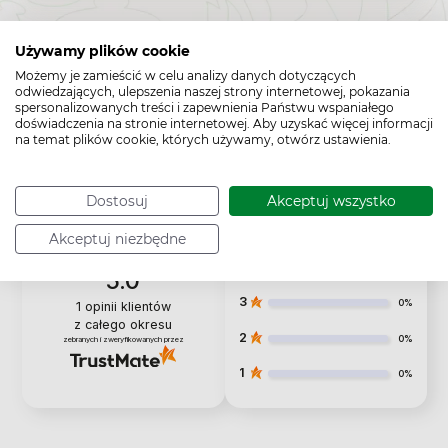
Używamy plików cookie
To jest wyrób medyczny. Używaj go zgodnie z instrukcją
Możemy je zamieścić w celu analizy danych dotyczących
używania lub etykietą.
odwiedzających, ulepszenia naszej strony internetowej, pokazania
spersonalizowanych treści i zapewnienia Państwu wspaniałego
doświadczenia na stronie internetowej. Aby uzyskać więcej informacji
na temat plików cookie, których używamy, otwórz ustawienia.
Dostosuj
Akceptuj wszystko
5
100%
Akceptuj niezbędne
4
0%
5.0
3
0%
1
opinii klientów
z całego okresu
2
0%
zebranych i zweryfikowanych przez
1
0%