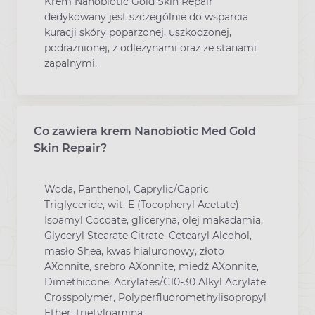
Krem Nanobiotic Gold Skin Repair
dedykowany jest szczególnie do wsparcia
kuracji skóry poparzonej, uszkodzonej,
podrażnionej, z odleżynami oraz ze stanami
zapalnymi.
Co zawiera krem Nanobiotic Med Gold
Skin Repair?
Woda, Panthenol, Caprylic/Capric
Triglyceride, wit. E (Tocopheryl Acetate),
Isoamyl Cocoate, gliceryna, olej makadamia,
Glyceryl Stearate Citrate, Cetearyl Alcohol,
masło Shea, kwas hialuronowy, złoto
AXonnite, srebro AXonnite, miedź AXonnite,
Dimethicone, Acrylates/C10-30 Alkyl Acrylate
Crosspolymer, Polyperfluoromethylisopropyl
Ether, trietyloamina