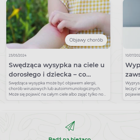
Objawy chorób
23/05/2024
10/07/20
Swędząca wysypka na ciele u
Wypr
dorosłego i dziecka – co
zaws
oznacza?
Swędząca wysypka może być objawem alergii,
Wyprysk
chorób wirusowych lub autoimmunologicznych.
leczyć 
Może się pojawić na całym ciele albo zająć tylko nogi,
pojawie
brzuch, ręce.
Bądź na bieżąco,