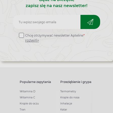
zapisz się na nasz newsletter!
Zapisz
do
Chcę otrzymywać newsletter Apteline
*
newslettera
rozwiń>
Popularne zapytania
Przeziębienie i grypa
Witamina D
Termometry
Witamina C
Krople do nosa
Krople do oczu
Inhalacje
Tran
Katar