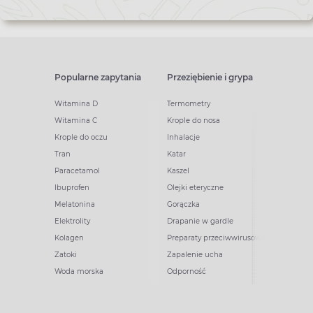
Popularne zapytania
Przeziębienie i grypa
Witamina D
Termometry
Witamina C
Krople do nosa
Krople do oczu
Inhalacje
Tran
Katar
Paracetamol
Kaszel
Ibuprofen
Olejki eteryczne
Melatonina
Gorączka
Elektrolity
Drapanie w gardle
Kolagen
Preparaty przeciwwirusowe
Zatoki
Zapalenie ucha
Woda morska
Odporność