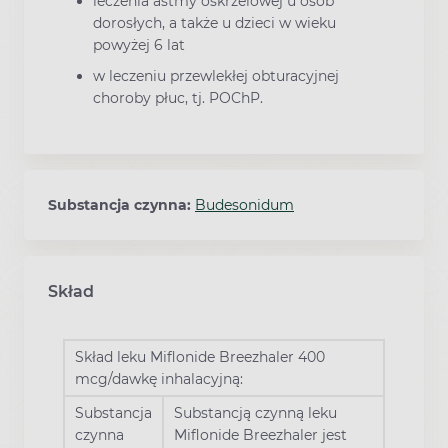
leczenia astmy oskrzelowej u osób
dorosłych, a także u dzieci w wieku
powyżej 6 lat
w leczeniu przewlekłej obturacyjnej
choroby płuc, tj. POChP.
Substancja czynna:
Budesonidum
Skład
Skład leku Miflonide Breezhaler 400
mcg/dawkę inhalacyjną:
Substancja
Substancją czynną leku
czynna
Miflonide Breezhaler jest