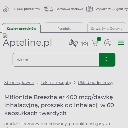
20 000 produktów
Darmowa dostawa
Wysyłka w 24 godziny
Katalog produktów
Poradnik
Serwis Świat Zdrowia
sztuk
Strona główna
Leki na receptę
Układ oddechowy
Lek
Miflonide Breezhaler 400 mcg/dawkę
inhalacyjną, proszek do inhalacji w 60
kapsułkach twardych
produkt leczniczy refundowany, produkt dostępny za