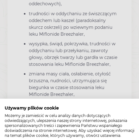
oddechowych),
trudności w oddychaniu ze świszczącym
oddechem lub kaszel (paradoksalny
skurcz oskrzeli) po wziewnym podaniu
leku Miflonide Breezhaler,
wysypka, świąd, pokrzywka, trudności w
oddychaniu lub przełykaniu, zawroty
głowy, obrzęk twarzy lub gardła w czasie
stosowania leku Miflonide Breezhaler,
zmiana masy ciała, osłabienie, otyłość
brzuszna, nudności, utrzymująca się
biegunka w czasie stosowania leku
Miflonide Breezhaler,
zaburzenia widzenia, w tym zamazane
Używamy plików cookie
widzenie w czasie stosowania leku
Możemy je zamieścić w celu analizy danych dotyczących
Miflonide Breezhaler,
odwiedzających, ulepszenia naszej strony internetowej, pokazania
spersonalizowanych treści i zapewnienia Państwu wspaniałego
problemy ze snem, depresja lub odczucie
doświadczenia na stronie internetowej. Aby uzyskać więcej informacji
niepokoju, niepokój ruchowy, nerwowość,
na temat plików cookie, których używamy, otwórz ustawienia.