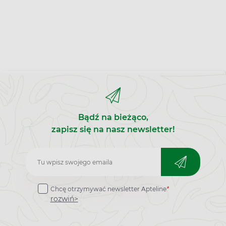
Bądź na bieżąco,
zapisz się na nasz newsletter!
Zapisz
do
Chcę otrzymywać newsletter Apteline
*
newslettera
rozwiń>