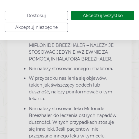
nadmierne pobudzenie lub rozdrażnienie
podczas leczenia lekiem Miflonide
Breezhaler.
Dostosuj
Akceptuj wszystko
Akceptuj niezbędne
Inne ostrzeżenia specjalne
NIE NALEŻY POŁYKAĆ KAPSUŁEK
MIFLONIDE BREEZHALER – NALEŻY JE
STOSOWAĆ JEDYNIE WZIEWNIE ZA
POMOCĄ INHALATORA BREEZHALER.
Nie należy stosować innego inhalatora.
W przypadku nasilenia się objawów,
takich jak świszczący oddech lub
duszność, należy poinformować o tym
lekarza.
Nie należy stosować leku Miflonide
Breezhaler do leczenia ostrych napadów
duszności. W tych przypadkach stosuje
się inne leki. Jeśli pacjentowi nie
przepisano innego leku w tym celu,