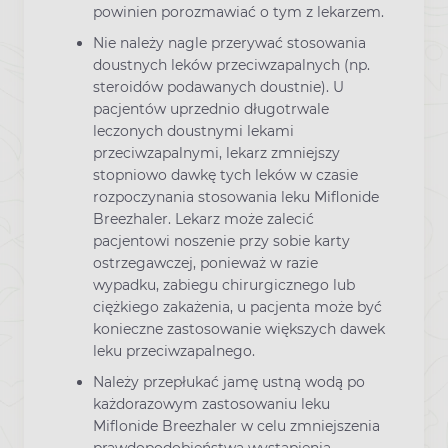
powinien porozmawiać o tym z lekarzem.
Nie należy nagle przerywać stosowania
doustnych leków przeciwzapalnych (np.
steroidów podawanych doustnie). U
pacjentów uprzednio długotrwale
leczonych doustnymi lekami
przeciwzapalnymi, lekarz zmniejszy
stopniowo dawkę tych leków w czasie
rozpoczynania stosowania leku Miflonide
Breezhaler. Lekarz może zalecić
pacjentowi noszenie przy sobie karty
ostrzegawczej, ponieważ w razie
wypadku, zabiegu chirurgicznego lub
ciężkiego zakażenia, u pacjenta może być
konieczne zastosowanie większych dawek
leku przeciwzapalnego.
Należy przepłukać jamę ustną wodą po
każdorazowym zastosowaniu leku
Miflonide Breezhaler w celu zmniejszenia
prawdopodobieństwa wystąpienia