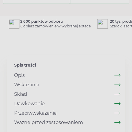
2 600 punktów odbioru
20 tys. pro
Odbierz zamówienie w wybranej aptece
Szeroki aso
Spis treści
Opis
Wskazania
Skład
Dawkowanie
Przeciwwskazania
Ważne przed zastosowaniem