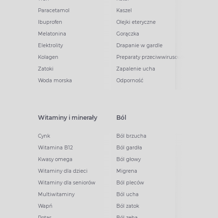
Paracetamol
Kaszel
Ibuprofen
Olejki eteryczne
Melatonina
Gorączka
Elektrolity
Drapanie w gardle
Kolagen
Preparaty przeciwwirusowe
Zatoki
Zapalenie ucha
Woda morska
Odporność
Witaminy i minerały
Ból
Cynk
Ból brzucha
Witamina B12
Ból gardła
Kwasy omega
Ból głowy
Witaminy dla dzieci
Migrena
Witaminy dla seniorów
Ból pleców
Multiwitaminy
Ból ucha
Wapń
Ból zatok
Potas
Ból zęba