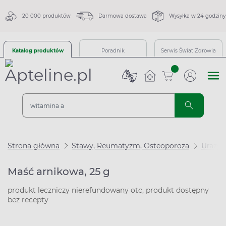
20 000 produktów
Darmowa dostawa
Wysyłka w 24 godziny
Katalog produktów
Poradnik
Serwis Świat Zdrowia
sztuk
Strona główna
Stawy, Reumatyzm, Osteoporoza
Urazy 
Maść arnikowa, 25 g
produkt leczniczy nierefundowany otc, produkt dostępny
bez recepty