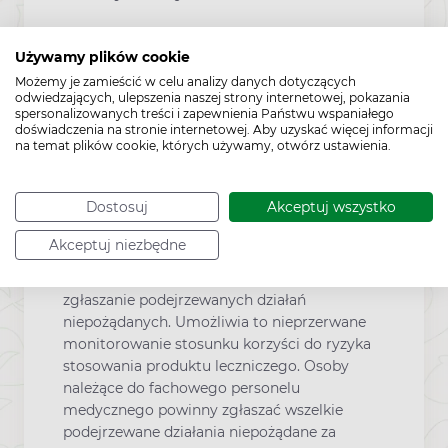
Nie znane
Używamy plików cookie
Możemy je zamieścić w celu analizy danych dotyczących
Działania niepożądane
odwiedzających, ulepszenia naszej strony internetowej, pokazania
spersonalizowanych treści i zapewnienia Państwu wspaniałego
doświadczenia na stronie internetowej. Aby uzyskać więcej informacji
na temat plików cookie, których używamy, otwórz ustawienia.
Mogą wystąpić odczyny alergiczne skóry (np.
alergia kontaktowa).
Zgłaszanie podejrzewanych działań
Dostosuj
Akceptuj wszystko
niepożądanych
Akceptuj niezbędne
Po dopuszczeniu produktu leczniczego do
obrotu istotne jest
zgłaszanie podejrzewanych działań
niepożądanych. Umożliwia to nieprzerwane
monitorowanie stosunku korzyści do ryzyka
stosowania produktu leczniczego. Osoby
należące do fachowego personelu
medycznego powinny zgłaszać wszelkie
podejrzewane działania niepożądane za