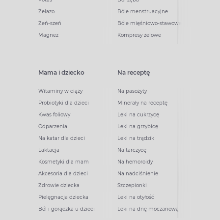
Żelazo
Bóle menstruacyjne
Żeń-szeń
Bóle mięśniowo-stawowe
Magnez
Kompresy żelowe
Mama i dziecko
Na receptę
Witaminy w ciąży
Na pasożyty
Probiotyki dla dzieci
Minerały na receptę
Kwas foliowy
Leki na cukrzycę
Odparzenia
Leki na grzybicę
Na katar dla dzieci
Leki na trądzik
Laktacja
Na tarczycę
Kosmetyki dla mam
Na hemoroidy
Akcesoria dla dzieci
Na nadciśnienie
Zdrowie dziecka
Szczepionki
Pielęgnacja dziecka
Leki na otyłość
Ból i gorączka u dzieci
Leki na dnę moczanową