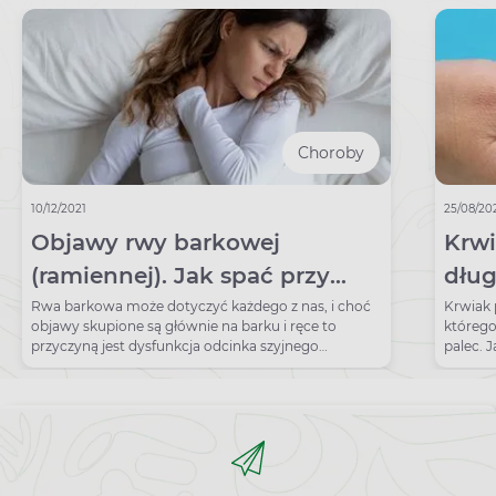
Choroby
10/12/2021
25/08/20
Objawy rwy barkowej
Krwi
(ramiennej). Jak spać przy
dług
rwie barkowej?
palc
Rwa barkowa może dotyczyć każdego z nas, i choć
Krwiak 
objawy skupione są głównie na barku i ręce to
którego
przyczyną jest dysfunkcja odcinka szyjnego
palec. 
kręgosłupa.