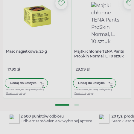
Maść nagietkowa, 25 g
Majtki chłonne TENA Pants
ProSkin Normal, L, 10 sztuk
17,99 zł
29,99 zł
Dodaj do koszyka
Dodaj do koszyka
Podana cena jest ceną maksymalną
Podana cena jest ceną maksymalną
Dowiedz się więcej
Dowiedz się więcej
2 600 punktów odbioru
20 tys. pro
Odbierz zamówienie w wybranej aptece
Szeroki aso