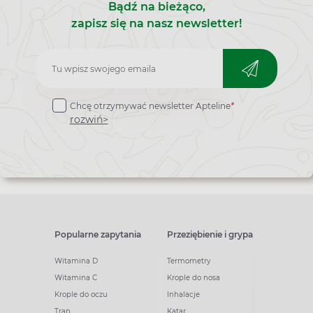
Bądź na bieżąco,
zapisz się na nasz newsletter!
Zapisz
do
Chcę otrzymywać newsletter Apteline
*
newslettera
rozwiń>
Popularne zapytania
Przeziębienie i grypa
Witamina D
Termometry
Witamina C
Krople do nosa
Krople do oczu
Inhalacje
Tran
Katar