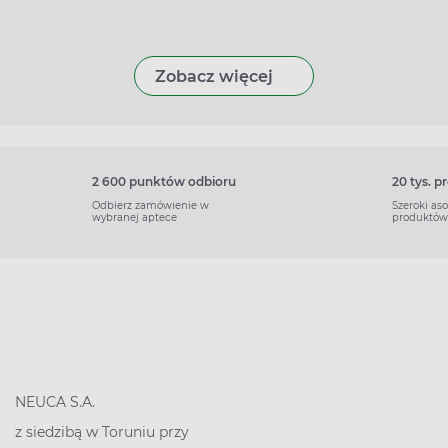
Zobacz więcej
2 600 punktów odbioru
20 tys. 
Odbierz zamówienie w
Szeroki as
wybranej aptece
produktów
NEUCA S.A.
z siedzibą w Toruniu przy