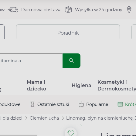
ów
Darmowa dostawa
Wysyłka w 24 godziny
Poradnik
a
Mama i
Kosmetyki i
Higiena
ę
dziecko
Dermokosmety
roduktowe
Ostatnie sztuki
Popularne
Krótk
 dla dzieci
Ciemieniucha
Linomag, płyn na ciemieniuchę, 