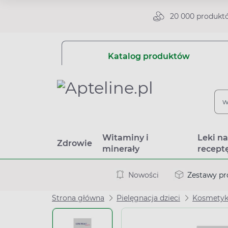
20 000 produkt
Katalog produktów
Witaminy i
Leki n
Zdrowie
minerały
recept
Nowości
Zestawy p
Strona główna
Pielęgnacja dzieci
Kosmetyki