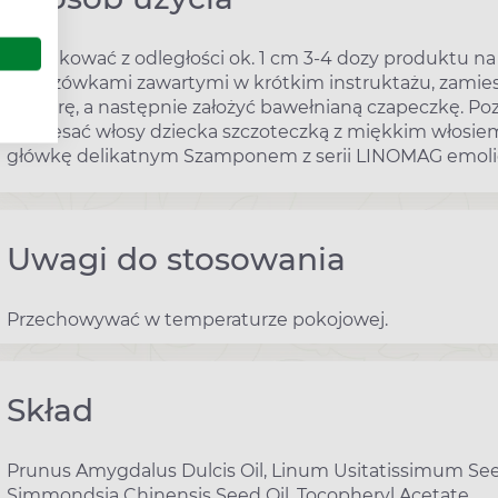
Zaaplikować z odległości ok. 1 cm 3-4 dozy produktu n
wskazówkami zawartymi w krótkim instruktażu, zami
w skórę, a następnie założyć bawełnianą czapeczkę. Poz
wyczesać włosy dziecka szczoteczką z miękkim włosiem
główkę delikatnym Szamponem z serii LINOMAG emoli
Uwagi do stosowania
Przechowywać w temperaturze pokojowej.
Skład
Prunus Amygdalus Dulcis Oil, Linum Usitatissimum See
Simmondsia Chinensis Seed Oil, Tocopheryl Acetate