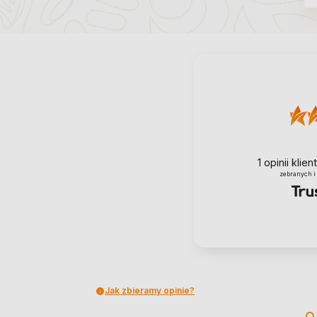
1
opinii klie
zebranych i
Jak zbieramy opinie?