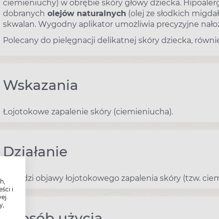
ciemieniuchy) w obrębie skóry głowy dziecka. Hipoale
dobranych
olejów naturalnych
(olej ze słodkich migdałó
skwalan. Wygodny aplikator umożliwia precyzyjne nało
Polecany do pielęgnacji delikatnej skóry dziecka, również
Wskazania
Łojotokowe zapalenie skóry (ciemieniucha).
Działanie
Łagodzi objawy łojotokowego zapalenia skóry (tzw. cie
h,
ści i
ej.
y,
Sposób użycia