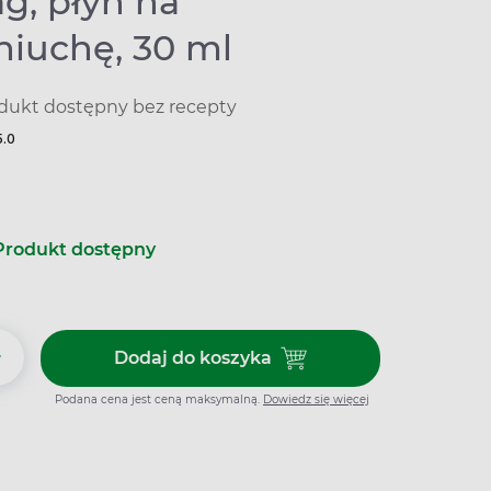
g, płyn na
niuchę, 30 ml
dukt dostępny bez recepty
5.0
Produkt dostępny
+
Dodaj do koszyka
Dodaj do koszyka Linomag, pły
Podana cena jest ceną maksymalną.
Dowiedz się więcej