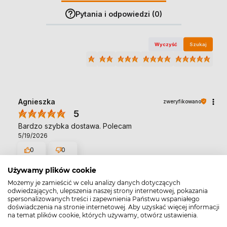
Pytania i odpowiedzi (0)
Wyczyść
Szukaj
Agnieszka
zweryfikowano
5
Bardzo szybka dostawa. Polecam
5/19/2026
0
0
Używamy plików cookie
Danuta
zweryfikowano
Możemy je zamieścić w celu analizy danych dotyczących
odwiedzających, ulepszenia naszej strony internetowej, pokazania
5
spersonalizowanych treści i zapewnienia Państwu wspaniałego
Wszystko super 👍️
doświadczenia na stronie internetowej. Aby uzyskać więcej informacji
4/1/2026
na temat plików cookie, których używamy, otwórz ustawienia.