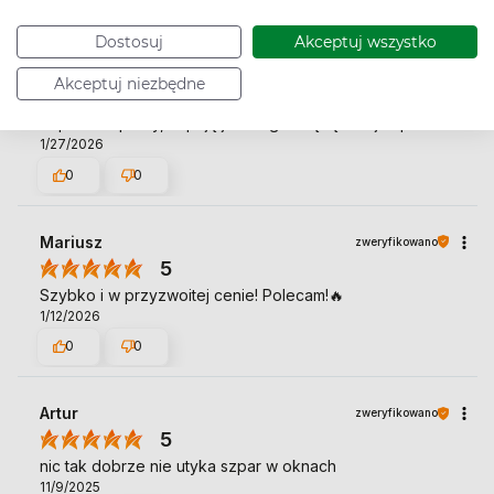
0
0
Dostosuj
Akceptuj wszystko
Danuta
zweryfikowano
Akceptuj niezbędne
5
Super kompresy, kupuję już długo i będę dalej kupować
1/27/2026
0
0
Mariusz
zweryfikowano
5
Szybko i w przyzwoitej cenie! Polecam!🔥
1/12/2026
0
0
Artur
zweryfikowano
5
nic tak dobrze nie utyka szpar w oknach
11/9/2025