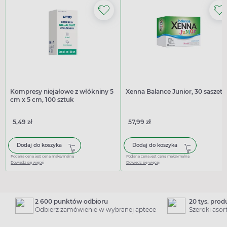
Kompresy niejałowe z włókniny 5
Xenna Balance Junior, 30 saszete
cm x 5 cm, 100 sztuk
5,49 zł
57,99 zł
Dodaj do koszyka
Dodaj do koszyka
Podana cena jest ceną maksymalną
Podana cena jest ceną maksymalną
Dowiedz się więcej
Dowiedz się więcej
2 600 punktów odbioru
20 tys. pro
Odbierz zamówienie w wybranej aptece
Szeroki aso