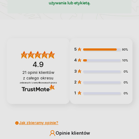
używania lub etykietą.
5
90%
4
10%
4.9
3
0%
21
opinii klientów
z całego okresu
2
0%
zebranych i zweryfikowanych przez
1
0%
Jak zbieramy opinie?
Opinie klientów