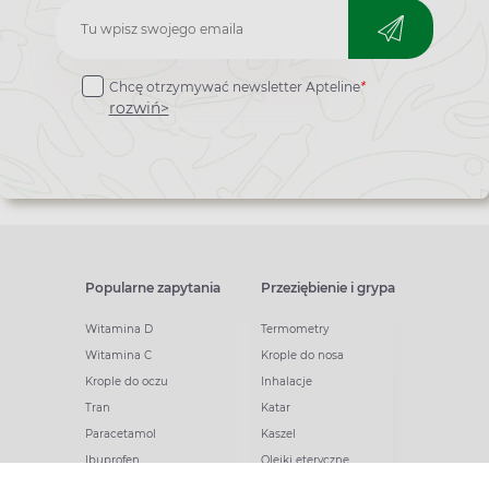
Zapisz
do
Chcę otrzymywać newsletter Apteline
*
newslettera
rozwiń>
Popularne zapytania
Przeziębienie i grypa
Witamina D
Termometry
Witamina C
Krople do nosa
Krople do oczu
Inhalacje
Tran
Katar
Paracetamol
Kaszel
Ibuprofen
Olejki eteryczne
Melatonina
Gorączka