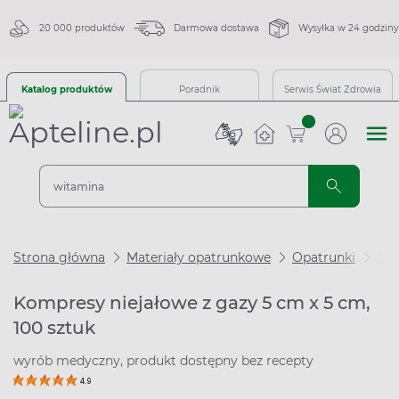
20 000 produktów
Darmowa dostawa
Wysyłka w 24 godziny
Katalog produktów
Poradnik
Serwis Świat Zdrowia
sztuk
Strona główna
Materiały opatrunkowe
Opatrunki
Ga
Kompresy niejałowe z gazy 5 cm x 5 cm,
100 sztuk
wyrób medyczny, produkt dostępny bez recepty
4.9