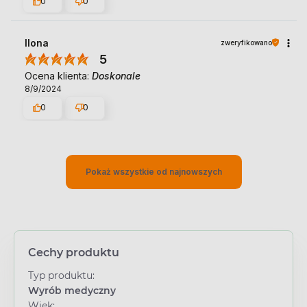
0
0
Ilona
zweryfikowano
5
Ocena klienta:
Doskonale
8/9/2024
0
0
Pokaż wszystkie od najnowszych
Cechy produktu
Typ produktu:
Wyrób medyczny
Wiek: