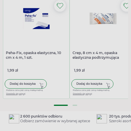
Peha-Fix, opaska elastyczna, 10
Crep, 8 cm x 4 m, opaska
cm x 4 m, 1 szt.
elastyczna podtrzymująca
1,99 zł
1,99 zł
Dodaj do koszyka
Dodaj do koszyka
Podana cena jest ceną maksymalną
Podana cena jest ceną maksymalną
Dowiedz się więcej
Dowiedz się więcej
2 600 punktów odbioru
20 tys. pro
Odbierz zamówienie w wybranej aptece
Szeroki aso