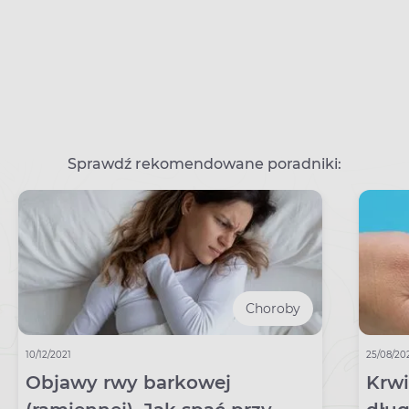
Sprawdź rekomendowane poradniki:
Choroby
10/12/2021
25/08/20
Objawy rwy barkowej
Krwi