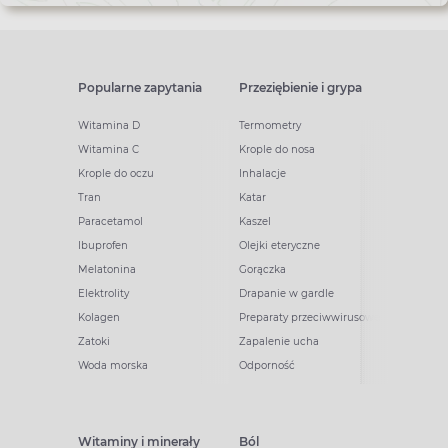
Popularne zapytania
Przeziębienie i grypa
Witamina D
Termometry
Witamina C
Krople do nosa
Krople do oczu
Inhalacje
Tran
Katar
Paracetamol
Kaszel
Ibuprofen
Olejki eteryczne
Melatonina
Gorączka
Elektrolity
Drapanie w gardle
Kolagen
Preparaty przeciwwirusowe
Zatoki
Zapalenie ucha
Woda morska
Odporność
Witaminy i minerały
Ból