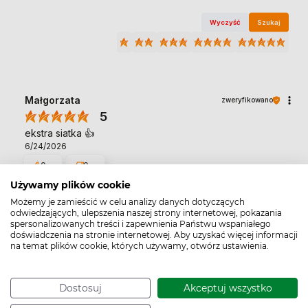
Wyczyść
Szukaj
Małgorzata
zweryfikowano
5
ekstra siatka 👍️
6/24/2026
0
0
Używamy plików cookie
Możemy je zamieścić w celu analizy danych dotyczących
Agnieszka
zweryfikowano
odwiedzających, ulepszenia naszej strony internetowej, pokazania
5
spersonalizowanych treści i zapewnienia Państwu wspaniałego
doświadczenia na stronie internetowej. Aby uzyskać więcej informacji
Niskue ceny. Szybka wysylka
na temat plików cookie, których używamy, otwórz ustawienia.
5/5/2026
0
0
Dostosuj
Akceptuj wszystko