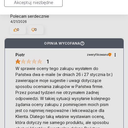
Agnieszka
Akceptuj niezbędne
zweryfikowano
5
Polecam serdecznie
4/21/2026
0
0
OPINIA WYCOFANA
?
Piotr
zweryfikowano
1
W sprawie oceny tego zakupu wysłałem do
Państwa dwa e-maile (w dniach 26 i 27 stycznia br.)
zawierające moje sugestie i uwagi dotyczące
sposobu oceniania zakupów w Państwa firmie.
Przez ponad tydzień nie otrzymałem żadnej
odpowiedzi. W takiej sytuacji wysyłanie kolejnego
żądania oceny zakupu z pominięciem moich pism
jest co najmniej niepoważne i lekceważące dla
Klienta. Dlatego taką właśnie wystawiam ocenę,
która dotyczy nie samego produktu, ale sposobu