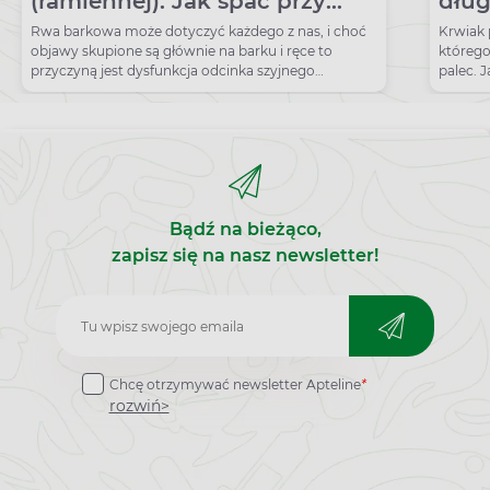
(ramiennej). Jak spać przy
dług
rwie barkowej?
palc
Rwa barkowa może dotyczyć każdego z nas, i choć
Krwiak 
objawy skupione są głównie na barku i ręce to
którego
przyczyną jest dysfunkcja odcinka szyjnego
palec. 
kręgosłupa.
Bądź na bieżąco,
zapisz się na nasz newsletter!
Zapisz
do
Chcę otrzymywać newsletter Apteline
*
newslettera
rozwiń>