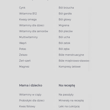
Cynk
Ból brzucha
Witamina B12
Ból gardła
Kwasy omega
Ból głowy
Witaminy dla dzieci
Migrena
Witaminy dla seniorów
Ból pleców
Multiwitaminy
Ból ucha
Wapń
Ból zatok
Potas
Ból zęba
Żelazo
Bóle menstruacyjne
Żeń-szeń
Bóle mięśniowo-stawowe
Magnez
Kompresy żelowe
Mama i dziecko
Na receptę
Witaminy w ciąży
Na pasożyty
Probiotyki dla dzieci
Minerały na receptę
Kwas foliowy
Leki na cukrzycę