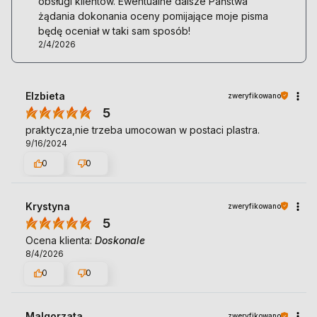
obsługi klientów. Ewentualne dalsze Państwa
żądania dokonania oceny pomijające moje pisma
będę oceniał w taki sam sposób!
2/4/2026
Elzbieta
zweryfikowano
5
praktycza,nie trzeba umocowan w postaci plastra.
9/16/2024
0
0
Krystyna
zweryfikowano
5
Ocena klienta:
Doskonale
8/4/2026
0
0
Malgorzata
zweryfikowano