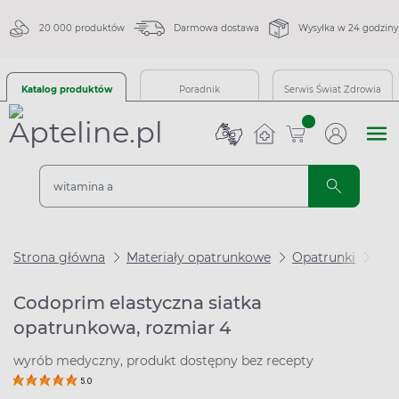
20 000 produktów
Darmowa dostawa
Wysyłka w 24 godziny
Katalog produktów
Poradnik
Serwis Świat Zdrowia
sztuk
Strona główna
Materiały opatrunkowe
Opatrunki
Sia
Codoprim elastyczna siatka
opatrunkowa, rozmiar 4
wyrób medyczny, produkt dostępny bez recepty
5.0