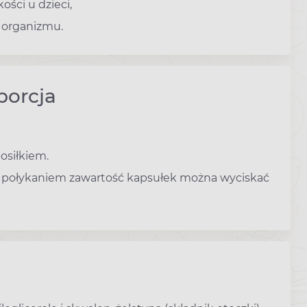
ości u dzieci,
 organizmu.
porcja
osiłkiem.
z połykaniem zawartość kapsułek można wyciskać