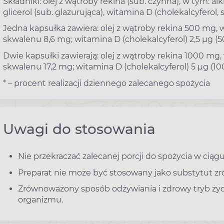
Składniki: olej z wątroby rekina (sub. czynna), w tym: alki
glicerol (sub. glazurująca), witamina D (cholekalcyferol, 
Jedna kapsułka zawiera: olej z wątroby rekina 500 mg, w
skwalenu 8,6 mg; witamina D (cholekalcyferol) 2,5 µg (5
Dwie kapsułki zawierają: olej z wątroby rekina 1000 mg,
skwalenu 17,2 mg; witamina D (cholekalcyferol) 5 µg (10
* – procent realizacji dziennego zalecanego spożycia
Uwagi do stosowania
Nie przekraczać zalecanej porcji do spożycia w ciągu
Preparat nie może być stosowany jako substytut zr
Zrównoważony sposób odżywiania i zdrowy tryb ży
organizmu.