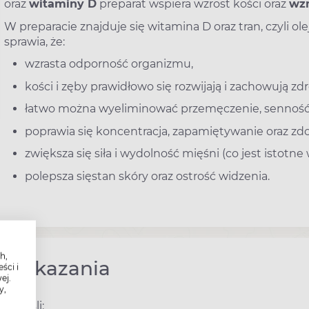
oraz
witaminy D
preparat wspiera wzrost kości oraz
wz
W preparacie znajduje się witamina D oraz tran, czyli ol
sprawia, że:
wzrasta odporność organizmu,
kości i zęby prawidłowo się rozwijają i zachowują zd
łatwo można wyeliminować przemęczenie, senność 
poprawia się koncentracja, zapamiętywanie oraz zdo
zwiększa się siła i wydolność mięśni (co jest istot
polepsza sięstan skóry oraz ostrość widzenia.
h,
Wskazania
ści i
ej.
y,
Dorośli: