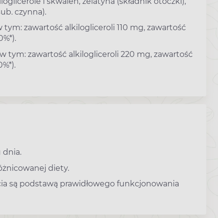
loglicerole i skwalen, żelatyna (składnik otoczki),
sub. czynna).
 tym: zawartość alkilogliceroli 110 mg, zawartość
0%*).
 w tym: zawartość alkilogliceroli 220 mg, zawartość
0%*).
 dnia.
óżnicowanej diety.
cia są podstawą prawidłowego funkcjonowania