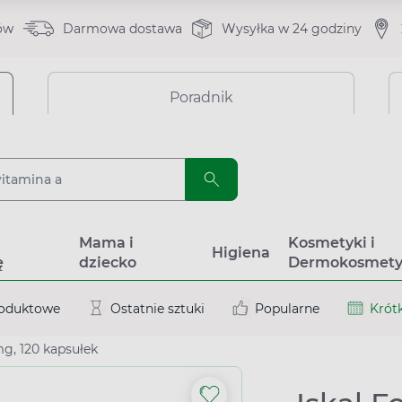
ów
Darmowa dostawa
Wysyłka w 24 godziny
Poradnik
a
Mama i
Kosmetyki i
Higiena
ę
dziecko
Dermokosmety
roduktowe
Ostatnie sztuki
Popularne
Krótk
mg, 120 kapsułek