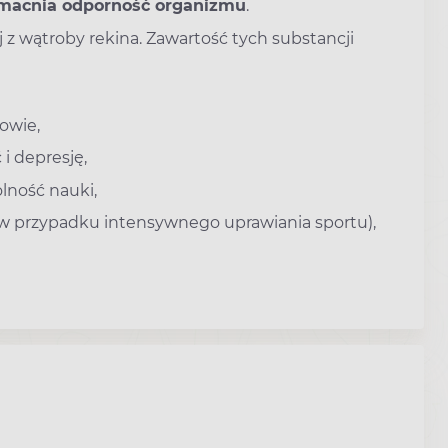
macnia odporność organizmu
.
ej z wątroby rekina. Zawartość tych substancji
rowie,
i depresję,
lność nauki,
ne w przypadku intensywnego uprawiania sportu),