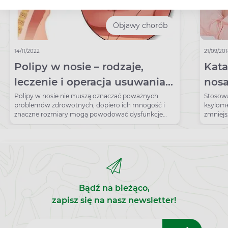
Objawy chorób
14/11/2022
21/09/20
Polipy w nosie – rodzaje,
Kata
leczenie i operacja usuwania
nosa
polipów
Polipy w nosie nie muszą oznaczać poważnych
Stosowa
problemów zdrowotnych, dopiero ich mnogość i
ksylome
znaczne rozmiary mogą powodować dysfunkcje
zmniejs
nosa.
przynos
Bądź na bieżąco,
zapisz się na nasz newsletter!