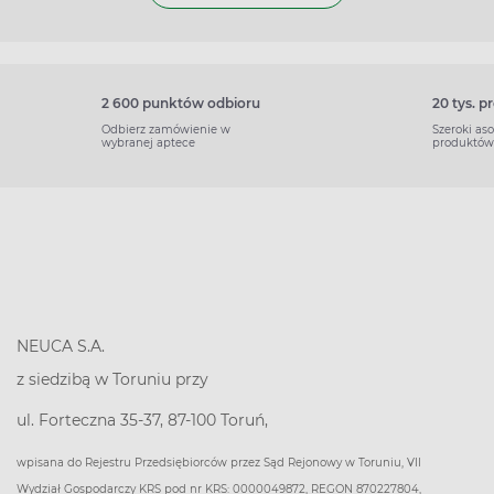
2 600 punktów odbioru
20 tys. 
Odbierz zamówienie w
Szeroki as
wybranej aptece
produktów
NEUCA S.A.
z siedzibą w Toruniu przy
ul. Forteczna 35-37, 87-100 Toruń,
wpisana do Rejestru Przedsiębiorców przez Sąd Rejonowy w Toruniu, VII
Wydział Gospodarczy KRS pod nr KRS: 0000049872, REGON 870227804,