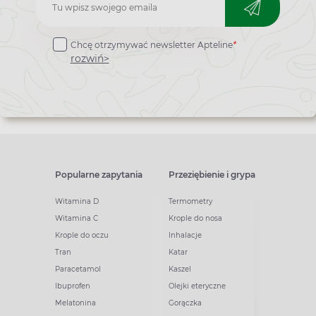
Zapisz
do
Chcę otrzymywać newsletter Apteline
*
newslettera
rozwiń>
Popularne zapytania
Przeziębienie i grypa
Witamina D
Termometry
Witamina C
Krople do nosa
Krople do oczu
Inhalacje
Tran
Katar
Paracetamol
Kaszel
Ibuprofen
Olejki eteryczne
Melatonina
Gorączka