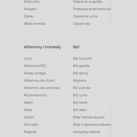
Elektrolity
Drapanie w gardle
Kolagen
Preparaty przeciwwirusowe
Zatoki
Zapalenie ucha
Woda morska
Odporność
Witaminy i minerały
Ból
Cynk
Ból brzucha
Witamina B12
Ból gardła
Kwasy omega
Ból głowy
Witaminy dla dzieci
Migrena
Witaminy dla seniorów
Ból pleców
Multiwitaminy
Ból ucha
Wapń
Ból zatok
Potas
Ból zęba
Żelazo
Bóle menstruacyjne
Żeń-szeń
Bóle mięśniowo-stawowe
Magnez
Kompresy żelowe