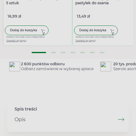
5 sztuk
pastylek do ssania
16,99 zł
13,49 zł
Dodaj do koszyka
Dodaj do koszyka
Podana cena jest ceną maksymalną
Podana cena jest ceną maksymalną
Dowiedz się więcej
Dowiedz się więcej
2 600 punktów odbioru
20 tys. pro
Odbierz zamówienie w wybranej aptece
Szeroki aso
Spis treści
Opis