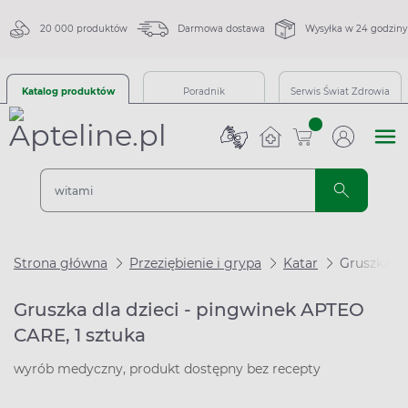
20 000 produktów
Darmowa dostawa
Wysyłka w 24 godziny
Katalog produktów
Poradnik
Serwis Świat Zdrowia
sztuk
Strona główna
Przeziębienie i grypa
Katar
Gruszka dl
Gruszka dla dzieci - pingwinek APTEO
CARE, 1 sztuka
wyrób medyczny, produkt dostępny bez recepty