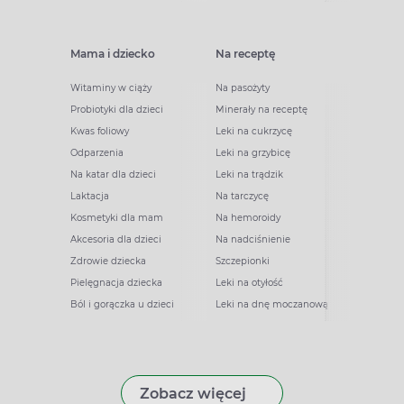
Mama i dziecko
Na receptę
Witaminy w ciąży
Na pasożyty
Probiotyki dla dzieci
Minerały na receptę
Kwas foliowy
Leki na cukrzycę
Odparzenia
Leki na grzybicę
Na katar dla dzieci
Leki na trądzik
Laktacja
Na tarczycę
Kosmetyki dla mam
Na hemoroidy
Akcesoria dla dzieci
Na nadciśnienie
Zdrowie dziecka
Szczepionki
Pielęgnacja dziecka
Leki na otyłość
Ból i gorączka u dzieci
Leki na dnę moczanową
Zobacz więcej