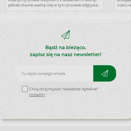
jednak równie ważną rolę w tym procesie odgrywa
cukru w
glukagon.
Jakie s
Bądź na bieżąco,
zapisz się na nasz newsletter!
Zapisz
do
Chcę otrzymywać newsletter Apteline
*
newslettera
rozwiń>