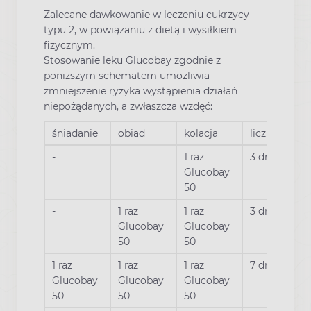
Zalecane dawkowanie w leczeniu cukrzycy
typu 2, w powiązaniu z dietą i wysiłkiem
fizycznym.
Stosowanie leku Glucobay zgodnie z
poniższym schematem umożliwia
zmniejszenie ryzyka wystąpienia działań
niepożądanych, a zwłaszcza wzdęć:
śniadanie
obiad
kolacja
liczba dni
-
1 raz
3 dni
Glucobay
50
-
1 raz
1 raz
3 dni
Glucobay
Glucobay
50
50
1 raz
1 raz
1 raz
7 dni
Glucobay
Glucobay
Glucobay
50
50
50