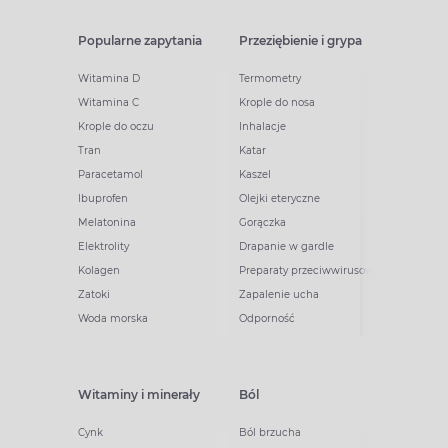
Popularne zapytania
Przeziębienie i grypa
Witamina D
Termometry
Witamina C
Krople do nosa
Krople do oczu
Inhalacje
Tran
Katar
Paracetamol
Kaszel
Ibuprofen
Olejki eteryczne
Melatonina
Gorączka
Elektrolity
Drapanie w gardle
Kolagen
Preparaty przeciwwirusowe
Zatoki
Zapalenie ucha
Woda morska
Odporność
Witaminy i minerały
Ból
Cynk
Ból brzucha