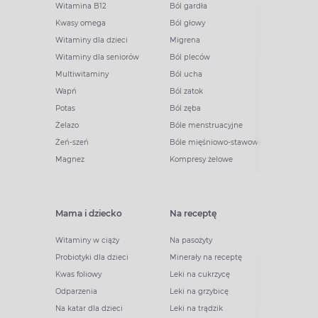
Witamina B12
Ból gardła
Kwasy omega
Ból głowy
Witaminy dla dzieci
Migrena
Witaminy dla seniorów
Ból pleców
Multiwitaminy
Ból ucha
Wapń
Ból zatok
Potas
Ból zęba
Żelazo
Bóle menstruacyjne
Żeń-szeń
Bóle mięśniowo-stawowe
Magnez
Kompresy żelowe
Mama i dziecko
Na receptę
Witaminy w ciąży
Na pasożyty
Probiotyki dla dzieci
Minerały na receptę
Kwas foliowy
Leki na cukrzycę
Odparzenia
Leki na grzybicę
Na katar dla dzieci
Leki na trądzik