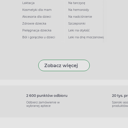
Laktacja
Na tarczycę
Kosmetyki dla mam
Na hemoroidy
Akcesoria dla dzieci
Na nadciśnienie
Zdrowie dziecka
Szczepionki
Pielęgnacja dziecka
Leki na otyłość
Ból i gorączka u dzieci
Leki na dnę moczanową
Zobacz więcej
2 600 punktów odbioru
20 tys. 
Odbierz zamówienie w
Szeroki as
wybranej aptece
produktów