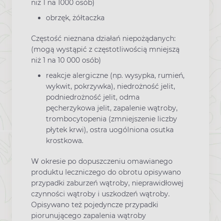
niż 1 na 1000 osób)
obrzęk, żółtaczka
Częstość nieznana działań niepożądanych:
(mogą wystąpić z częstotliwością mniejszą
niż 1 na 10 000 osób)
reakcje alergiczne (np. wysypka, rumień,
wykwit, pokrzywka), niedrożność jelit,
podniedrożność jelit, odma
pęcherzykowa jelit, zapalenie wątroby,
trombocytopenia (zmniejszenie liczby
płytek krwi), ostra uogólniona osutka
krostkowa.
W okresie po dopuszczeniu omawianego
produktu leczniczego do obrotu opisywano
przypadki zaburzeń wątroby, nieprawidłowej
czynności wątroby i uszkodzeń wątroby.
Opisywano też pojedyncze przypadki
piorunującego zapalenia wątroby