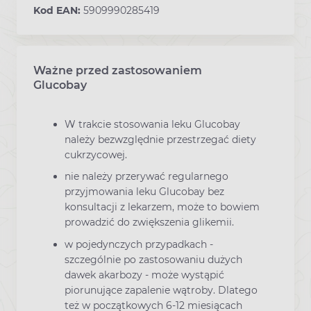
Kod EAN:
5909990285419
Ważne przed zastosowaniem
Ostrzeżenia dotyczące stosowania leku
Glucobay
W trakcie stosowania leku Glucobay
należy bezwzględnie przestrzegać diety
cukrzycowej.
nie należy przerywać regularnego
przyjmowania leku Glucobay bez
konsultacji z lekarzem, może to bowiem
prowadzić do zwiększenia glikemii.
w pojedynczych przypadkach -
szczególnie po zastosowaniu dużych
dawek akarbozy - może wystąpić
piorunujące zapalenie wątroby. Dlatego
też w początkowych 6-12 miesiącach