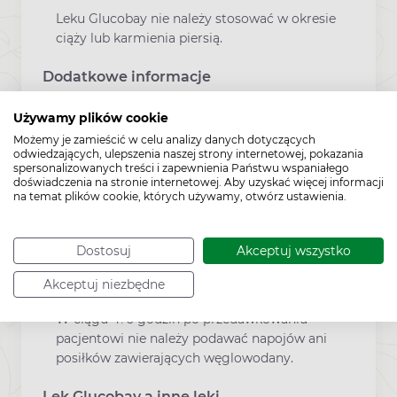
Leku Glucobay nie należy stosować w okresie
ciąży lub karmienia piersią.
Dodatkowe informacje
Używamy plików cookie
Przedawkowanie leku, jeśli został on przyjęty
Możemy je zamieścić w celu analizy danych dotyczących
z napojami i (lub) posiłkami zawierającymi
odwiedzających, ulepszenia naszej strony internetowej, pokazania
węglowodany (disacharydy, oligosacharydy i
spersonalizowanych treści i zapewnienia Państwu wspaniałego
doświadczenia na stronie internetowej. Aby uzyskać więcej informacji
polisacharydy), może doprowadzić do wzdęć i
na temat plików cookie, których używamy, otwórz ustawienia.
wiatrów oraz biegunki.
W przypadku przedawkowania leku
Dostosuj
Akceptuj wszystko
przyjętego niezależnie od pożywienia nie
przewiduje się wystąpienia ostrych objawów
Akceptuj niezbędne
ze strony układu żołądkowo-jelitowego.
W ciągu 4?6 godzin po przedawkowaniu
pacjentowi nie należy podawać napojów ani
posiłków zawierających węglowodany.
Lek Glucobay a inne leki