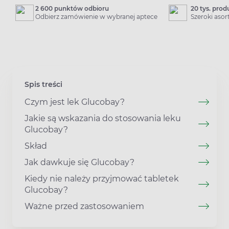
2 600 punktów odbioru
20 tys. pro
Odbierz zamówienie w wybranej aptece
Szeroki aso
Spis treści
Czym jest lek Glucobay?
Jakie są wskazania do stosowania leku
Glucobay?
Skład
Jak dawkuje się Glucobay?
Kiedy nie należy przyjmować tabletek
Glucobay?
Ważne przed zastosowaniem