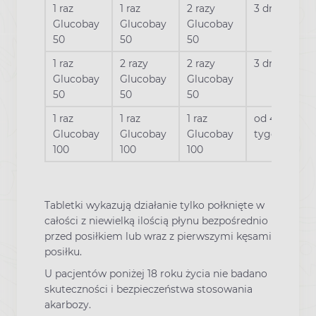
1 raz
1 raz
2 razy
3 dni
Glucobay
Glucobay
Glucobay
50
50
50
1 raz
2 razy
2 razy
3 dni
Glucobay
Glucobay
Glucobay
50
50
50
1 raz
1 raz
1 raz
od 4 - 8
Glucobay
Glucobay
Glucobay
tygodnia
100
100
100
Tabletki wykazują działanie tylko połknięte w
całości z niewielką ilością płynu bezpośrednio
przed posiłkiem lub wraz z pierwszymi kęsami
posiłku.
U pacjentów poniżej 18 roku życia nie badano
skuteczności i bezpieczeństwa stosowania
akarbozy.