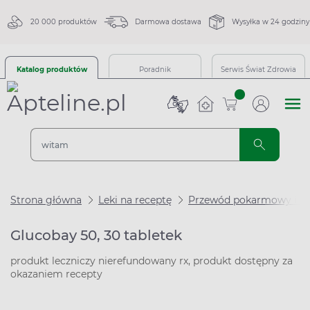
20 000 produktów
Darmowa dostawa
Wysyłka w 24 godziny
Katalog produktów
Poradnik
Serwis Świat Zdrowia
sztuk
Strona główna
Leki na receptę
Przewód pokarmowy i m
Glucobay 50, 30 tabletek
produkt leczniczy nierefundowany rx, produkt dostępny za
okazaniem recepty