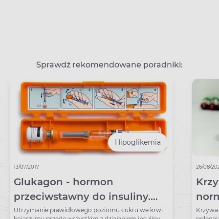
Sprawdź rekomendowane poradniki:
Hipoglikemia
13/07/2017
26/08/20
Glukagon - hormon
Krzy
przeciwstawny do insuliny.
norm
Jak podać glukagon?
Utrzymanie prawidłowego poziomu cukru we krwi
Krzywa 
kojarzymy przede wszystkim z działaniem insuliny,
polegaj