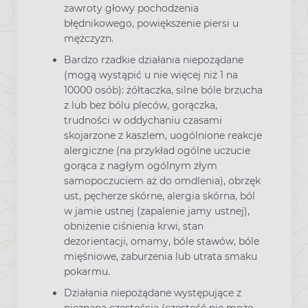
zawroty głowy pochodzenia
błędnikowego, powiększenie piersi u
mężczyzn.
Bardzo rzadkie działania niepożądane
(mogą wystąpić u nie więcej niż 1 na
10000 osób): żółtaczka, silne bóle brzucha
z lub bez bólu pleców, gorączka,
trudności w oddychaniu czasami
skojarzone z kaszlem, uogólnione reakcje
alergiczne (na przykład ogólne uczucie
gorąca z nagłym ogólnym złym
samopoczuciem aż do omdlenia), obrzęk
ust, pęcherze skórne, alergia skórna, ból
w jamie ustnej (zapalenie jamy ustnej),
obniżenie ciśnienia krwi, stan
dezorientacji, omamy, bóle stawów, bóle
mięśniowe, zaburzenia lub utrata smaku
pokarmu.
Działania niepożądane występujące z