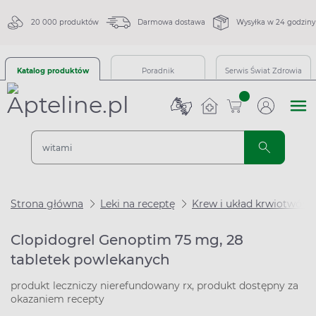
20 000 produktów
Darmowa dostawa
Wysyłka w 24 godziny
Katalog produktów
Poradnik
Serwis Świat Zdrowia
sztuk
Strona główna
Leki na receptę
Krew i układ krwiotwórc
Clopidogrel Genoptim 75 mg, 28
tabletek powlekanych
produkt leczniczy nierefundowany rx, produkt dostępny za
okazaniem recepty