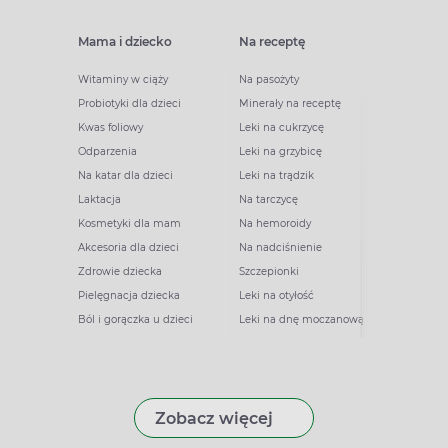
Mama i dziecko
Na receptę
Witaminy w ciąży
Na pasożyty
Probiotyki dla dzieci
Minerały na receptę
Kwas foliowy
Leki na cukrzycę
Odparzenia
Leki na grzybicę
Na katar dla dzieci
Leki na trądzik
Laktacja
Na tarczycę
Kosmetyki dla mam
Na hemoroidy
Akcesoria dla dzieci
Na nadciśnienie
Zdrowie dziecka
Szczepionki
Pielęgnacja dziecka
Leki na otyłość
Ból i gorączka u dzieci
Leki na dnę moczanową
Zobacz więcej