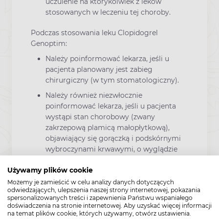
uczulenie na którykolwiek z leków
stosowanych w leczeniu tej choroby.
Podczas stosowania leku Clopidogrel
Genoptim:
Należy poinformować lekarza, jeśli u
pacjenta planowany jest zabieg
chirurgiczny (w tym stomatologiczny).
Należy również niezwłocznie
poinformować lekarza, jeśli u pacjenta
wystąpi stan chorobowy (zwany
zakrzepową plamicą małopłytkową),
objawiający się gorączką i podskórnymi
wybroczynami krwawymi, o wyglądzie
czerwonych, punktowych plamek
Używamy plików cookie
występujących z lub bez nie dającego się
wyjaśnić uczucia skrajnego zmęczenia,
Możemy je zamieścić w celu analizy danych dotyczących
odwiedzających, ulepszenia naszej strony internetowej, pokazania
stanem dezorientacji, zażółceniem skóry
spersonalizowanych treści i zapewnienia Państwu wspaniałego
lub oczu (żółtaczka).
doświadczenia na stronie internetowej. Aby uzyskać więcej informacji
na temat plików cookie, których używamy, otwórz ustawienia.
W przypadku skaleczenia lub zranienia,