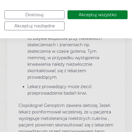
czas jaki upłynie zanim krwawienie
ustanie, może być nieco dłuższy niż
Dostosuj
Akceptuj wszystko
zwykle. Jest to związane ze sposobem
działania leku, ponieważ zapobiega
Akceptuj niezbędne
powstawaniu zakrzepów krwi. Nie sprawia
to zwykle kłopotów przy niewielkich
skaleczeniach i zranieniach np.
skaleczenia w czasie golenia. Tym
niemniej, w przypadku wystąpienia
krwawienia należy niezwłocznie
skontaktować się z lekarzem
prowadzącym.
Lekarz prowadzący może zlecić
przeprowadzenie badań krwi.
Clopidogrel Genoptim zawiera laktozę. Jeżeli
lekarz poinformował wcześniej, że u pacjenta
występuje nietolerancja niektórych cukrów ,
pacjent powinien skonsultować się z lekarzem
prowadzącym przed zastosowaniem tego