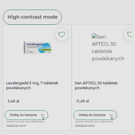
High-contrast mode
Levalergedd 5 mg, 7 tabletek
Sen APTEO, 30 tabletek
powlekanych
powlekanych
5,49 zł
11,49 zł
Dodaj do koszyka
Dodaj do koszyka
Podana cena jest ceną maksymalną
Podana cena jest ceną maksymalną
Dowiedz się więcej
Dowiedz się więcej