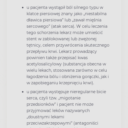
u pacjenta wystąpił ból silnego typu w
klatce piersiowej znany jako „niestabilna
dławica piersiowa” lub „zawał mięśnia
sercowego” (atak serca). W celu leczenia
tego schorzenia lekarz może umieścić
stent w zablokowanej lub zwężonej
tętnicy, celem przywrócenia skutecznego
przepływu krwi. Lekarz prowadzący
powinien także przepisać kwas
acetylosalicylowy (substancja obecna w
wielu lekach, stosowana zarówno w celu
łagodzenia bólu i obniżenia gorączki, jak i
w zapobieganiu krzepnięciu krwi).
u pacjenta występuje nieregularne bicie
serca, czyli tzw. „migotanie
przedsionków” i pacjent nie może
przyjmować leków nazywanych
„doustnymi lekami
przeciwzakrzepowymi” (antagoniści