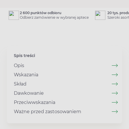
2 600 punktów odbioru
20 tys. pro
Odbierz zamówienie w wybranej aptece
Szeroki aso
Spis treści
Opis
Wskazania
Skład
Dawkowanie
Przeciwwskazania
Ważne przed zastosowaniem