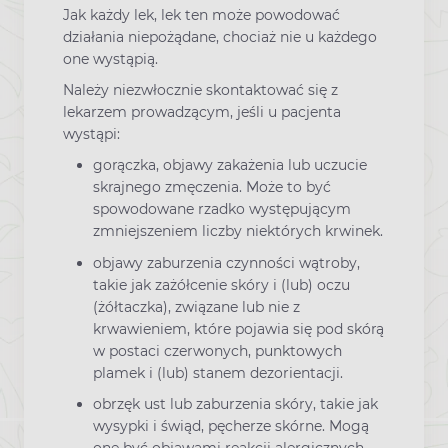
Jak każdy lek, lek ten może powodować
działania niepożądane, chociaż nie u każdego
one wystąpią.
Należy niezwłocznie skontaktować się z
lekarzem prowadzącym, jeśli u pacjenta
wystąpi:
gorączka, objawy zakażenia lub uczucie
skrajnego zmęczenia. Może to być
spowodowane rzadko występującym
zmniejszeniem liczby niektórych krwinek.
objawy zaburzenia czynności wątroby,
takie jak zażółcenie skóry i (lub) oczu
(żółtaczka), związane lub nie z
krwawieniem, które pojawia się pod skórą
w postaci czerwonych, punktowych
plamek i (lub) stanem dezorientacji.
obrzęk ust lub zaburzenia skóry, takie jak
wysypki i świąd, pęcherze skórne. Mogą
one być objawami reakcji alergicznych.