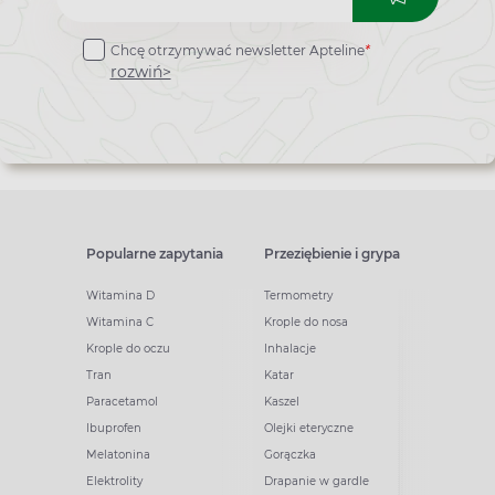
do
Chcę otrzymywać newsletter Apteline
*
newslettera
rozwiń>
Popularne zapytania
Przeziębienie i grypa
Witamina D
Termometry
Witamina C
Krople do nosa
Krople do oczu
Inhalacje
Tran
Katar
Paracetamol
Kaszel
Ibuprofen
Olejki eteryczne
Melatonina
Gorączka
Elektrolity
Drapanie w gardle