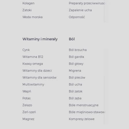
Kolagen
Preparaty przeciwwirusowe
Zatoki
Zapalenie ucha
Woda morska
Odporność
Witaminy i minerały
Ból
Cynk
Ból brzucha
Witamina B12
Ból gardła
Kwasy omega
Ból głowy
Witaminy dla dzieci
Migrena
Witaminy dla seniorów
Ból pleców
Multiwitaminy
Ból ucha
Wapń
Ból zatok
Potas
Ból zęba
Żelazo
Bóle menstruacyjne
Żeń-szeń
Bóle mięśniowo-stawowe
Magnez
Kompresy żelowe