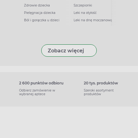
Zdrowie dziecka
Szczepionki
Pielęgnacja dziecka
Leki na otyłość
Ból i gorączka u dzieci
Leki na dnę moczanową
Zobacz więcej
2 600 punktów odbioru
20 tys. produktów
Odbierz zamówienie w
Szeroki asortyment
wybranej aptece
produktów