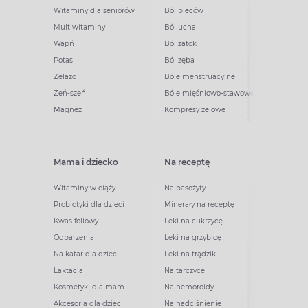
Witaminy dla seniorów
Ból pleców
Multiwitaminy
Ból ucha
Wapń
Ból zatok
Potas
Ból zęba
Żelazo
Bóle menstruacyjne
Żeń-szeń
Bóle mięśniowo-stawowe
Magnez
Kompresy żelowe
Mama i dziecko
Na receptę
Witaminy w ciąży
Na pasożyty
Probiotyki dla dzieci
Minerały na receptę
Kwas foliowy
Leki na cukrzycę
Odparzenia
Leki na grzybicę
Na katar dla dzieci
Leki na trądzik
Laktacja
Na tarczycę
Kosmetyki dla mam
Na hemoroidy
Akcesoria dla dzieci
Na nadciśnienie