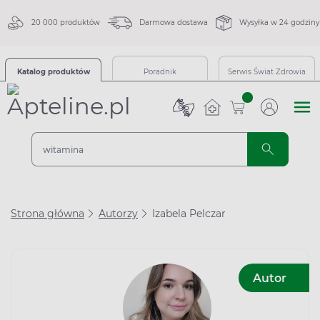
20 000 produktów
Darmowa dostawa
Wysyłka w 24 godziny
Katalog produktów
Poradnik
Serwis Świat Zdrowia
sztuk
Strona główna
Autorzy
Izabela Pelczar
Autor