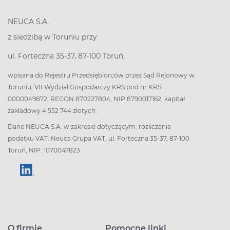
NEUCA S.A.
z siedzibą w Toruniu przy
ul. Forteczna 35-37, 87-100 Toruń,
wpisana do Rejestru Przedsiębiorców przez Sąd Rejonowy w
Toruniu, VII Wydział Gospodarczy KRS pod nr KRS:
0000049872, REGON 870227804, NIP 8790017162, kapitał
zakładowy 4 552 744 złotych.
Dane NEUCA S.A. w zakresie dotyczącym: rozliczania
podatku VAT: Neuca Grupa VAT, ul. Forteczna 35-37, 87-100
Toruń, NIP: 1070047823
O firmie
Pomocne linki