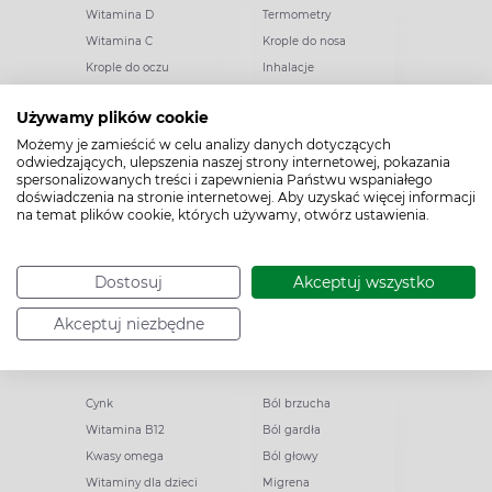
Witamina D
Termometry
Witamina C
Krople do nosa
Krople do oczu
Inhalacje
Tran
Katar
Używamy plików cookie
Paracetamol
Kaszel
Możemy je zamieścić w celu analizy danych dotyczących
Ibuprofen
Olejki eteryczne
odwiedzających, ulepszenia naszej strony internetowej, pokazania
Melatonina
Gorączka
spersonalizowanych treści i zapewnienia Państwu wspaniałego
doświadczenia na stronie internetowej. Aby uzyskać więcej informacji
Elektrolity
Drapanie w gardle
na temat plików cookie, których używamy, otwórz ustawienia.
Kolagen
Preparaty przeciwwirusowe
Zatoki
Zapalenie ucha
Woda morska
Odporność
Dostosuj
Akceptuj wszystko
Akceptuj niezbędne
Witaminy i minerały
Ból
Cynk
Ból brzucha
Witamina B12
Ból gardła
Kwasy omega
Ból głowy
Witaminy dla dzieci
Migrena