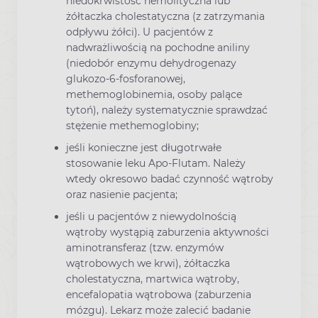
niedokrwistość hemolityczna lub
żółtaczka cholestatyczna (z zatrzymania
odpływu żółci). U pacjentów z
nadwrażliwością na pochodne aniliny
(niedobór enzymu dehydrogenazy
glukozo-6-fosforanowej,
methemoglobinemia, osoby palące
tytoń), należy systematycznie sprawdzać
stężenie methemoglobiny;
jeśli konieczne jest długotrwałe
stosowanie leku Apo-Flutam. Należy
wtedy okresowo badać czynność wątroby
oraz nasienie pacjenta;
jeśli u pacjentów z niewydolnością
wątroby wystąpią zaburzenia aktywności
aminotransferaz (tzw. enzymów
wątrobowych we krwi), żółtaczka
cholestatyczna, martwica wątroby,
encefalopatia wątrobowa (zaburzenia
mózgu). Lekarz może zalecić badanie