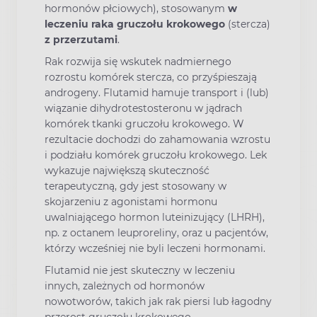
hormonów płciowych), stosowanym
w
leczeniu raka gruczołu krokowego
(stercza)
z przerzutami
.
Rak rozwija się wskutek nadmiernego
rozrostu komórek stercza, co przyśpieszają
androgeny. Flutamid hamuje transport i (lub)
wiązanie dihydrotestosteronu w jądrach
komórek tkanki gruczołu krokowego. W
rezultacie dochodzi do zahamowania wzrostu
i podziału komórek gruczołu krokowego. Lek
wykazuje największą skuteczność
terapeutyczną, gdy jest stosowany w
skojarzeniu z agonistami hormonu
uwalniającego hormon luteinizujący (LHRH),
np. z octanem leuproreliny, oraz u pacjentów,
którzy wcześniej nie byli leczeni hormonami.
Flutamid nie jest skuteczny w leczeniu
innych, zależnych od hormonów
nowotworów, takich jak rak piersi lub łagodny