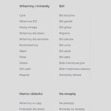
Witaminy i minerały
Ból
Cynk
Ból brzucha
Witamina B12
Ból gardła
Kwasy omega
Ból głowy
Witaminy dla dzieci
Migrena
Witaminy dla seniorów
Ból pleców
Multiwitaminy
Ból ucha
Wapń
Ból zatok
Potas
Ból zęba
Żelazo
Bóle menstruacyjne
Żeń-szeń
Bóle mięśniowo-stawowe
Magnez
Kompresy żelowe
Mama i dziecko
Na receptę
Witaminy w ciąży
Na pasożyty
Probiotyki dla dzieci
Minerały na receptę