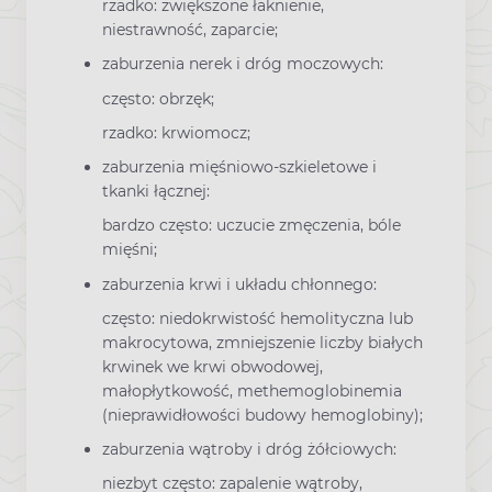
rzadko: zwiększone łaknienie,
niestrawność, zaparcie;
zaburzenia nerek i dróg moczowych:
często: obrzęk;
rzadko: krwiomocz;
zaburzenia mięśniowo-szkieletowe i
tkanki łącznej:
bardzo często: uczucie zmęczenia, bóle
mięśni;
zaburzenia krwi i układu chłonnego:
często: niedokrwistość hemolityczna lub
makrocytowa, zmniejszenie liczby białych
krwinek we krwi obwodowej,
małopłytkowość, methemoglobinemia
(nieprawidłowości budowy hemoglobiny);
zaburzenia wątroby i dróg żółciowych:
niezbyt często: zapalenie wątroby,