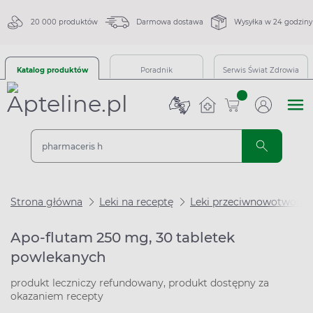
20 000 produktów
Darmowa dostawa
Wysyłka w 24 godziny
Katalog produktów
Poradnik
Serwis Świat Zdrowia
sztuk
Strona główna
Leki na receptę
Leki przeciwnowotworo
Apo-flutam 250 mg, 30 tabletek
powlekanych
produkt leczniczy refundowany, produkt dostępny za
okazaniem recepty