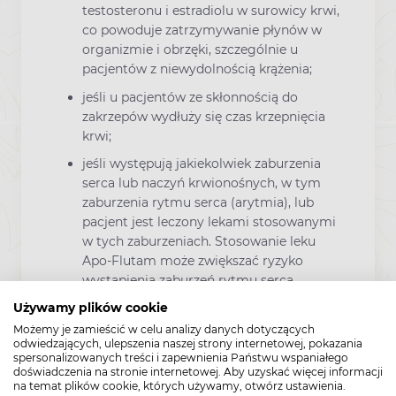
testosteronu i estradiolu w surowicy krwi,
co powoduje zatrzymywanie płynów w
organizmie i obrzęki, szczególnie u
pacjentów z niewydolnością krążenia;
jeśli u pacjentów ze skłonnością do
zakrzepów wydłuży się czas krzepnięcia
krwi;
jeśli występują jakiekolwiek zaburzenia
serca lub naczyń krwionośnych, w tym
zaburzenia rytmu serca (arytmia), lub
pacjent jest leczony lekami stosowanymi
w tych zaburzeniach. Stosowanie leku
Apo-Flutam może zwiększać ryzyko
wystąpienia zaburzeń rytmu serca.
Używamy plików cookie
U pacjentów z niewydolnością nerek nie jest
Możemy je zamieścić w celu analizy danych dotyczących
konieczne zmniejszenie dawki flutamidu.
odwiedzających, ulepszenia naszej strony internetowej, pokazania
spersonalizowanych treści i zapewnienia Państwu wspaniałego
Uwaga! W okresie stosowania leku
doświadczenia na stronie internetowej. Aby uzyskać więcej informacji
zabarwienie moczu może się zmienić na
na temat plików cookie, których używamy, otwórz ustawienia.