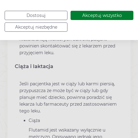
bursztynowe lub żółtozielone, co jest
wywołane obecnością flutamidu i jego
Dostosuj
Akceptuj wszystko
metabolitów w moczu.
Lek Apo-Flutam zawiera laktozę jednowodną.
Akceptuj niezbędne
Jeżeli stwierdzono wcześniej u pacjenta
nietolerancję niektórych cukrów, pacjent
powinien skontaktować się z lekarzem przed
przyjęciem leku.
Ciąża i laktacja
Jeśli pacjentka jest w ciąży lub karmi piersią,
przypuszcza że może być w ciąży lub gdy
planuje mieć dziecko, powinna poradzić się
lekarza lub farmaceuty przed zastosowaniem
tego leku.
Ciąża
Flutamid jest wskazany wyłącznie u
mężczyzn. Opisywano jednak jego