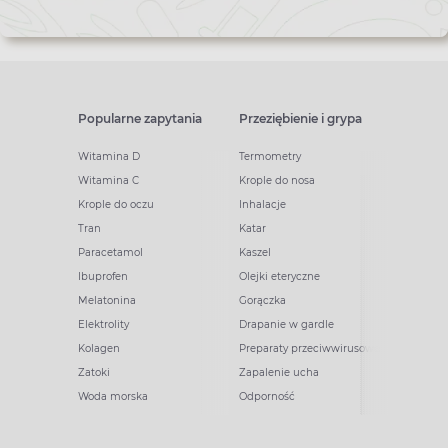
Popularne zapytania
Przeziębienie i grypa
Witamina D
Termometry
Witamina C
Krople do nosa
Krople do oczu
Inhalacje
Tran
Katar
Paracetamol
Kaszel
Ibuprofen
Olejki eteryczne
Melatonina
Gorączka
Elektrolity
Drapanie w gardle
Kolagen
Preparaty przeciwwirusowe
Zatoki
Zapalenie ucha
Woda morska
Odporność