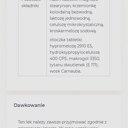
składniki
stearynian, krzemionkę
koloidalną bezwodną,
laktozę jednowodną,
celulozę mikrokrystaliczną,
kroskarmelozę sodową.
otoczka tabletki:
hypromelozę 2910 E5,
hydroksypropylocelulozę
400 CPS, makrogol 3350,
tytanu dwutlenek (E 171),
wosk Carnauba.
Dawkowanie
Ten lek należy zawsze przyjmować zgodnie z