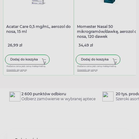
Acatar Care 0,5 mg/mL, aerozol do
Momester Nasal 50
nosa, 15 ml
mikrogramów/dawkę, aerozol d
nosa, 120 dawek
26,99 zł
34,49 zł
Dodaj do koszyka
Dodaj do koszyka
Podana cena jest ceną maksymalną
Podana cena jest ceną maksymalną
Dowiedz się więcej
Dowiedz się więcej
2 600 punktów odbioru
20 tys. pro
Odbierz zamówienie w wybranej aptece
Szeroki aso