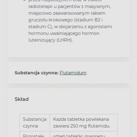
radioterapii u pacjentów z masywnym,
miejscowo zaawansowanym rakiem
gruczołu krokowego (stadium B2 i
stadium C), w skojarzeniu z agonistami
hormonu uwalniającego hormon
luteinizujący (LHRH).
Substancja czynna:
Flutamidum
Skład
Substancja
Każda tabletka powlekana
czynna
zawiera 250 mg flutamidu.
Pozostałe
rdzeń tabletki: magnezu