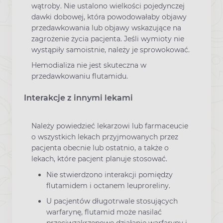
wątroby. Nie ustalono wielkości pojedynczej
dawki dobowej, która powodowałaby objawy
przedawkowania lub objawy wskazujące na
zagrożenie życia pacjenta. Jeśli wymioty nie
wystąpiły samoistnie, należy je sprowokować.
Hemodializa nie jest skuteczna w
przedawkowaniu flutamidu.
Interakcje z innymi lekami
Należy powiedzieć lekarzowi lub farmaceucie
o wszystkich lekach przyjmowanych przez
pacjenta obecnie lub ostatnio, a także o
lekach, które pacjent planuje stosować.
Nie stwierdzono interakcji pomiędzy
flutamidem i octanem leuproreliny.
U pacjentów długotrwale stosujących
warfarynę, flutamid może nasilać
przeciwzakrzepowe działanie warfaryny i