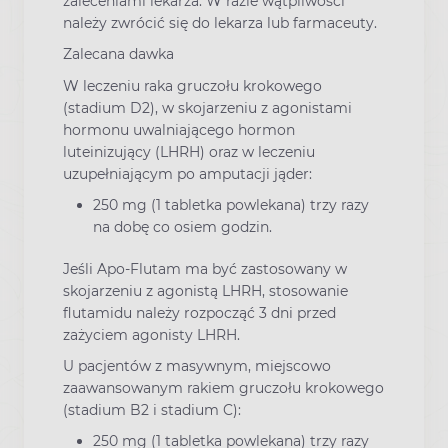
zaleceniami lekarza. W razie wątpliwości
należy zwrócić się do lekarza lub farmaceuty.
Zalecana dawka
W leczeniu raka gruczołu krokowego
(stadium D2), w skojarzeniu z agonistami
hormonu uwalniającego hormon
luteinizujący (LHRH) oraz w leczeniu
uzupełniającym po amputacji jąder:
250 mg (1 tabletka powlekana) trzy razy
na dobę co osiem godzin.
Jeśli Apo-Flutam ma być zastosowany w
skojarzeniu z agonistą LHRH, stosowanie
flutamidu należy rozpocząć 3 dni przed
zażyciem agonisty LHRH.
U pacjentów z masywnym, miejscowo
zaawansowanym rakiem gruczołu krokowego
(stadium B2 i stadium C):
250 mg (1 tabletka powlekana) trzy razy