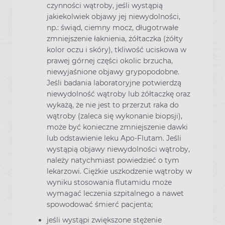
czynności wątroby, jeśli wystąpią
jakiekolwiek objawy jej niewydolności,
np.: świąd, ciemny mocz, długotrwałe
zmniejszenie łaknienia, żółtaczka (żółty
kolor oczu i skóry), tkliwość uciskowa w
prawej górnej części okolic brzucha,
niewyjaśnione objawy grypopodobne.
Jeśli badania laboratoryjne potwierdzą
niewydolność wątroby lub żółtaczkę oraz
wykażą, że nie jest to przerzut raka do
wątroby (zaleca się wykonanie biopsji),
może być konieczne zmniejszenie dawki
lub odstawienie leku Apo-Flutam. Jeśli
wystąpią objawy niewydolności wątroby,
należy natychmiast powiedzieć o tym
lekarzowi. Ciężkie uszkodzenie wątroby w
wyniku stosowania flutamidu może
wymagać leczenia szpitalnego a nawet
spowodować śmierć pacjenta;
jeśli wystąpi zwiększone stężenie