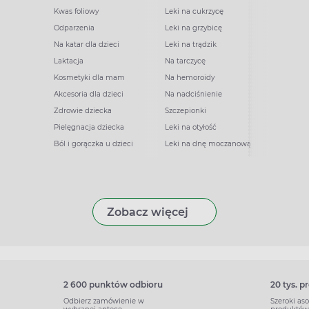
Kwas foliowy
Leki na cukrzycę
Odparzenia
Leki na grzybicę
Na katar dla dzieci
Leki na trądzik
Laktacja
Na tarczycę
Kosmetyki dla mam
Na hemoroidy
Akcesoria dla dzieci
Na nadciśnienie
Zdrowie dziecka
Szczepionki
Pielęgnacja dziecka
Leki na otyłość
Ból i gorączka u dzieci
Leki na dnę moczanową
Zobacz więcej
2 600 punktów odbioru
20 tys. 
Odbierz zamówienie w
Szeroki as