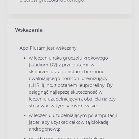
przerost gruczołu krokowego.
Wskazania
Apo-Flutam jest wskazany:
w leczeniu raka gruczołu krokowego
(stadium D2) z przerzutami, w
skojarzeniu z agonistami hormonu
uwalniającego hormon luteinizujący
(LHRH), np. z octanem leuproreliny. By
osiągnąć najlepszą skuteczność w
leczeniu uzupełniającym, oba leki należy
stosować w tym samym czasie;
w leczeniu uzupełniającym po amputacji
jąder, aby uzyskać całkowitą blokadę
androgenową;
przed rozpoczęciem oraz w trakcie