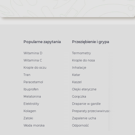
Popularne zapytania
Przeziębienie i grypa
Witamina D
Termometry
Witamina C
Krople do nosa
Krople do oczu
Inhalacje
Tran
Katar
Paracetamol
Kaszel
Ibuprofen
Olejki eteryczne
Melatonina
Gorączka
Elektrolity
Drapanie w gardle
Kolagen
Preparaty przeciwwirusowe
Zatoki
Zapalenie ucha
Woda morska
Odporność