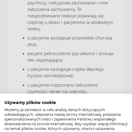
psychozy, nietypowe zachowanie i inne
zaburzenia zachowania. Te
niespodziewane reakcje pojawiają się
częściej u dzieci i pacjentów w podeszłym
wieku;
u pacjenta występuje przewlekła choroba
płuc;
pacjent jednocześnie pije alkohol i stosuje
leki uspokajające;
u pacjenta występuje ciężka depresja
(ryzyko samobójstwa);
u pacjenta rozpoznano zaburzenie
czynności nerek lub wątroby;
u pacjenta rozpoznano niektóre choroby
Używamy plików cookie
psychiczne.
Możemy je zamieścić w celu analizy danych dotyczących
odwiedzających, ulepszenia naszej strony internetowej, pokazania
Benzodiazepiny oraz podobne leki należy
spersonalizowanych treści i zapewnienia Państwu wspaniałego
doświadczenia na stronie internetowej. Aby uzyskać więcej informacji
stosować ostrożnie u pacjentów w podeszłym
na temat plików cookie, których używamy, otwórz ustawienia.