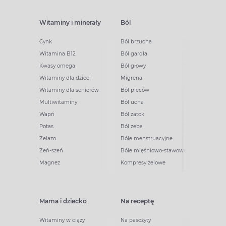
Witaminy i minerały
Ból
Cynk
Ból brzucha
Witamina B12
Ból gardła
Kwasy omega
Ból głowy
Witaminy dla dzieci
Migrena
Witaminy dla seniorów
Ból pleców
Multiwitaminy
Ból ucha
Wapń
Ból zatok
Potas
Ból zęba
Żelazo
Bóle menstruacyjne
Żeń-szeń
Bóle mięśniowo-stawowe
Magnez
Kompresy żelowe
Mama i dziecko
Na receptę
Witaminy w ciąży
Na pasożyty