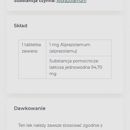
Substancja czynna:
Alprazolamum
Skład
1 tabletka
1 mg Alprazolamum
zawiera:
(alprazolamu)
Substancja pomocnicza:
laktoza jednowodna 94,70
mg
Dawkowanie
Ten lek należy zawsze stosować zgodnie z