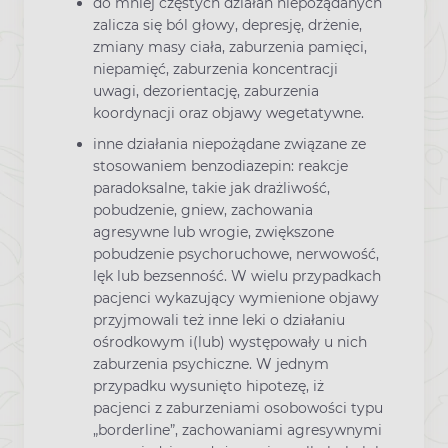
do mniej częstych działań niepożądanych
zalicza się ból głowy, depresję, drżenie,
zmiany masy ciała, zaburzenia pamięci,
niepamięć, zaburzenia koncentracji
uwagi, dezorientację, zaburzenia
koordynacji oraz objawy wegetatywne.
inne działania niepożądane związane ze
stosowaniem benzodiazepin: reakcje
paradoksalne, takie jak drażliwość,
pobudzenie, gniew, zachowania
agresywne lub wrogie, zwiększone
pobudzenie psychoruchowe, nerwowość,
lęk lub bezsenność. W wielu przypadkach
pacjenci wykazujący wymienione objawy
przyjmowali też inne leki o działaniu
ośrodkowym i(lub) występowały u nich
zaburzenia psychiczne. W jednym
przypadku wysunięto hipotezę, iż
pacjenci z zaburzeniami osobowości typu
„borderline”, zachowaniami agresywnymi