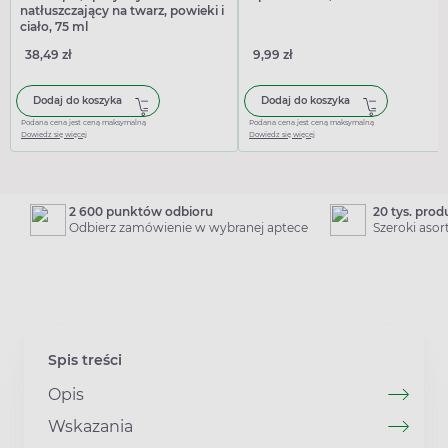
natłuszczający na twarz, powieki i
ciało, 75 ml
38,49 zł
9,99 zł
Dodaj do koszyka
Dodaj do koszyka
Podana cena jest ceną maksymalną
Podana cena jest ceną maksymalną
Dowiedz się więcej
Dowiedz się więcej
2 600 punktów odbioru
20 tys. pro
Odbierz zamówienie w wybranej aptece
Szeroki aso
Spis treści
Opis
Wskazania