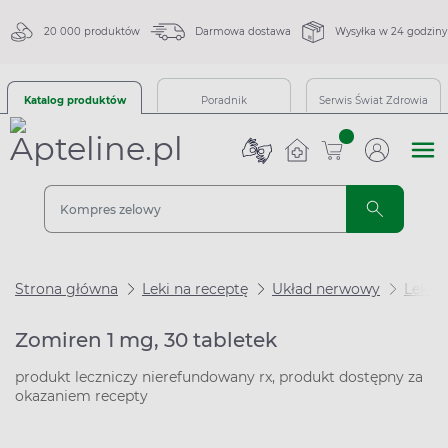
20 000 produktów
Darmowa dostawa
Wysyłka w 24 godziny
Katalog produktów
Poradnik
Serwis Świat Zdrowia
sztuk
Strona główna
Leki na receptę
Układ nerwowy
Leki 
Zomiren 1 mg, 30 tabletek
produkt leczniczy nierefundowany rx, produkt dostępny za
okazaniem recepty