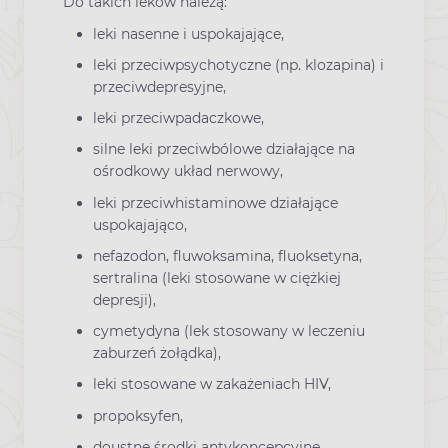
Do takich leków należą:
leki nasenne i uspokajające,
leki przeciwpsychotyczne (np. klozapina) i
przeciwdepresyjne,
leki przeciwpadaczkowe,
silne leki przeciwbólowe działające na
ośrodkowy układ nerwowy,
leki przeciwhistaminowe działające
uspokajająco,
nefazodon, fluwoksamina, fluoksetyna,
sertralina (leki stosowane w ciężkiej
depresji),
cymetydyna (lek stosowany w leczeniu
zaburzeń żołądka),
leki stosowane w zakażeniach HIV,
propoksyfen,
doustne środki antykoncepcyjne,