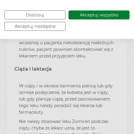
wieku z powodu ryzyka sedacji (uspokojenie
polekowe) i (lub) osłabienia siły mięśniowej,
co może prowadzić do upadków mogących
Dostosuj
Akceptuj wszystko
mieć poważne następstwa w tej grupie
Akceptuj niezbędne
wiekowej.
Zomiren zawiera laktozę. Jeżeli stwierdzono
wcześniej u pacjenta nietolerancję niektórych
cukrów, pacjent powinien skontaktować się z
lekarzem przed przyjęciem leku.
Ciąża i laktacja
W ciąży i w okresie karmienia piersią lub gdy
istnieje podejrzenie, że kobieta jest w ciąży,
lub gdy planuje ciążę, przed zastosowaniem
tego leku należy poradzić się lekarza lub
farmaceuty.
Nie należy stosować leku Zomiren podczas
ciąży, chyba że lekarz uzna, że jest to