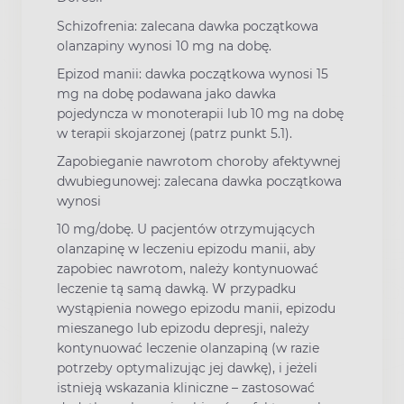
Schizofrenia: zalecana dawka początkowa
olanzapiny wynosi 10 mg na dobę.
Epizod manii: dawka początkowa wynosi 15
mg na dobę podawana jako dawka
pojedyncza w monoterapii lub 10 mg na dobę
w terapii skojarzonej (patrz punkt 5.1).
Zapobieganie nawrotom choroby afektywnej
dwubiegunowej: zalecana dawka początkowa
wynosi
10 mg/dobę. U pacjentów otrzymujących
olanzapinę w leczeniu epizodu manii, aby
zapobiec nawrotom, należy kontynuować
leczenie tą samą dawką. W przypadku
wystąpienia nowego epizodu manii, epizodu
mieszanego lub epizodu depresji, należy
kontynuować leczenie olanzapiną (w razie
potrzeby optymalizując jej dawkę), i jeżeli
istnieją wskazania kliniczne – zastosować