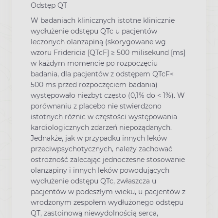
Odstęp QT
W badaniach klinicznych istotne klinicznie
wydłużenie odstępu QTc u pacjentów
leczonych olanzapiną (skorygowane wg
wzoru Fridericia [QTcF] ≥ 500 milisekund [ms]
w każdym momencie po rozpoczęciu
badania, dla pacjentów z odstępem QTcF<
500 ms przed rozpoczęciem badania)
występowało niezbyt często (0,1% do < 1%). W
porównaniu z placebo nie stwierdzono
istotnych różnic w częstości występowania
kardiologicznych zdarzeń niepożądanych.
Jednakże, jak w przypadku innych leków
przeciwpsychotycznych, należy zachować
ostrożność zalecając jednoczesne stosowanie
olanzapiny i innych leków powodujących
wydłużenie odstępu QTc, zwłaszcza u
pacjentów w podeszłym wieku, u pacjentów z
wrodzonym zespołem wydłużonego odstępu
QT, zastoinową niewydolnością serca,