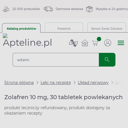
20 000 produktów
Darmowa dostawa
Wysyłka w 24 godziny
Katalog produktów
Poradnik
Serwis Świat Zdrowia
sztuk
Strona główna
Leki na receptę
Układ nerwowy
Leki 
Zolafren 10 mg, 30 tabletek powlekanych
produkt leczniczy refundowany, produkt dostępny za
okazaniem recepty