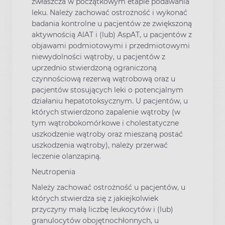
zwłaszcza w początkowym etapie podawania
leku. Należy zachować ostrożność i wykonać
badania kontrolne u pacjentów ze zwiększoną
aktywnością AlAT i (lub) AspAT, u pacjentów z
objawami podmiotowymi i przedmiotowymi
niewydolności wątroby, u pacjentów z
uprzednio stwierdzoną ograniczoną
czynnościową rezerwą wątrobową oraz u
pacjentów stosujących leki o potencjalnym
działaniu hepatotoksycznym. U pacjentów, u
których stwierdzono zapalenie wątroby (w
tym wątrobokomórkowe i cholestatyczne
uszkodzenie wątroby oraz mieszaną postać
uszkodzenia wątroby), należy przerwać
leczenie olanzapiną.
Neutropenia
Należy zachować ostrożność u pacjentów, u
których stwierdza się z jakiejkolwiek
przyczyny małą liczbę leukocytów i (lub)
granulocytów obojętnochłonnych, u