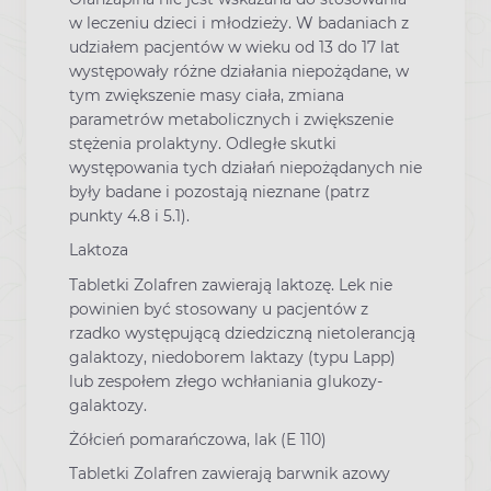
w leczeniu dzieci i młodzieży. W badaniach z
udziałem pacjentów w wieku od 13 do 17 lat
występowały różne działania niepożądane, w
tym zwiększenie masy ciała, zmiana
parametrów metabolicznych i zwiększenie
stężenia prolaktyny. Odległe skutki
występowania tych działań niepożądanych nie
były badane i pozostają nieznane (patrz
punkty 4.8 i 5.1).
Laktoza
Tabletki Zolafren zawierają laktozę. Lek nie
powinien być stosowany u pacjentów z
rzadko występującą dziedziczną nietolerancją
galaktozy, niedoborem laktazy (typu Lapp)
lub zespołem złego wchłaniania glukozy-
galaktozy.
Żółcień pomarańczowa, lak (E 110)
Tabletki Zolafren zawierają barwnik azowy