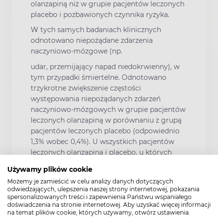
olanzapiną niż w grupie pacjentów leczonych
placebo i pozbawionych czynnika ryzyka.
W tych samych badaniach klinicznych
odnotowano niepożądane zdarzenia
naczyniowo-mózgowe (np.
udar, przemijający napad niedokrwienny), w
tym przypadki śmiertelne. Odnotowano
trzykrotne zwiększenie częstości
występowania niepożądanych zdarzeń
naczyniowo-mózgowych w grupie pacjentów
leczonych olanzapiną w porównaniu z grupą
pacjentów leczonych placebo (odpowiednio
1,3% wobec 0,4%). U wszystkich pacjentów
leczonych olanzapiną i placebo, u których
wystąpiły zdarzenia naczyniowo-mózgowe,
Używamy plików cookie
stwierdzono czynniki zwiększające ryzyko.
Możemy je zamieścić w celu analizy danych dotyczących
Wiek > 75 lat, otępienie naczyniowe lub
odwiedzających, ulepszenia naszej strony internetowej, pokazania
mieszane były uznane za czynniki ryzyka
spersonalizowanych treści i zapewnienia Państwu wspaniałego
doświadczenia na stronie internetowej. Aby uzyskać więcej informacji
wystąpienia niepożądanych zdarzeń
na temat plików cookie, których używamy, otwórz ustawienia.
naczyniowo-mózgowych w związku z