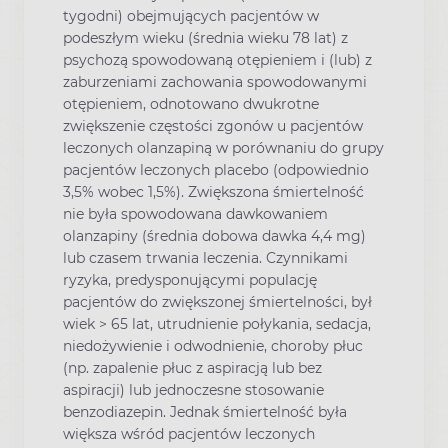
tygodni) obejmujących pacjentów w
podeszłym wieku (średnia wieku 78 lat) z
psychozą spowodowaną otępieniem i (lub) z
zaburzeniami zachowania spowodowanymi
otępieniem, odnotowano dwukrotne
zwiększenie częstości zgonów u pacjentów
leczonych olanzapiną w porównaniu do grupy
pacjentów leczonych placebo (odpowiednio
3,5% wobec 1,5%). Zwiększona śmiertelność
nie była spowodowana dawkowaniem
olanzapiny (średnia dobowa dawka 4,4 mg)
lub czasem trwania leczenia. Czynnikami
ryzyka, predysponującymi populację
pacjentów do zwiększonej śmiertelności, był
wiek > 65 lat, utrudnienie połykania, sedacja,
niedożywienie i odwodnienie, choroby płuc
(np. zapalenie płuc z aspiracją lub bez
aspiracji) lub jednoczesne stosowanie
benzodiazepin. Jednak śmiertelność była
większa wśród pacjentów leczonych