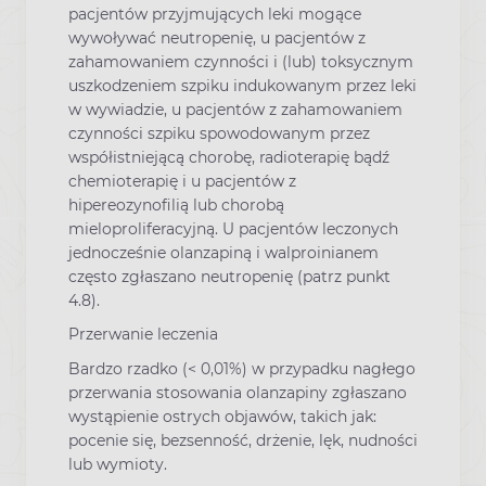
pacjentów przyjmujących leki mogące
wywoływać neutropenię, u pacjentów z
zahamowaniem czynności i (lub) toksycznym
uszkodzeniem szpiku indukowanym przez leki
w wywiadzie, u pacjentów z zahamowaniem
czynności szpiku spowodowanym przez
współistniejącą chorobę, radioterapię bądź
chemioterapię i u pacjentów z
hipereozynofilią lub chorobą
mieloproliferacyjną. U pacjentów leczonych
jednocześnie olanzapiną i walproinianem
często zgłaszano neutropenię (patrz punkt
4.8).
Przerwanie leczenia
Bardzo rzadko (< 0,01%) w przypadku nagłego
przerwania stosowania olanzapiny zgłaszano
wystąpienie ostrych objawów, takich jak:
pocenie się, bezsenność, drżenie, lęk, nudności
lub wymioty.