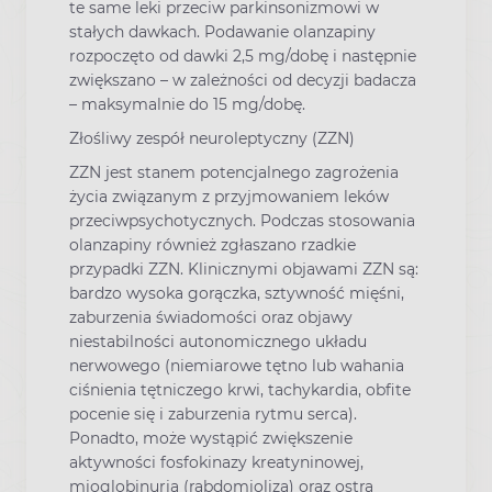
te same leki przeciw parkinsonizmowi w
stałych dawkach. Podawanie olanzapiny
rozpoczęto od dawki 2,5 mg/dobę i następnie
zwiększano – w zależności od decyzji badacza
– maksymalnie do 15 mg/dobę.
Złośliwy zespół neuroleptyczny (ZZN)
ZZN jest stanem potencjalnego zagrożenia
życia związanym z przyjmowaniem leków
przeciwpsychotycznych. Podczas stosowania
olanzapiny również zgłaszano rzadkie
przypadki ZZN. Klinicznymi objawami ZZN są:
bardzo wysoka gorączka, sztywność mięśni,
zaburzenia świadomości oraz objawy
niestabilności autonomicznego układu
nerwowego (niemiarowe tętno lub wahania
ciśnienia tętniczego krwi, tachykardia, obfite
pocenie się i zaburzenia rytmu serca).
Ponadto, może wystąpić zwiększenie
aktywności fosfokinazy kreatyninowej,
mioglobinuria (rabdomioliza) oraz ostra