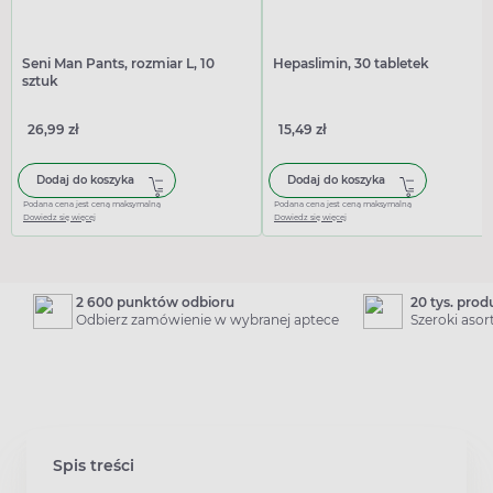
Seni Man Pants, rozmiar L, 10
Hepaslimin, 30 tabletek
sztuk
26,99 zł
15,49 zł
Dodaj do koszyka
Dodaj do koszyka
Podana cena jest ceną maksymalną
Podana cena jest ceną maksymalną
Dowiedz się więcej
Dowiedz się więcej
2 600 punktów odbioru
20 tys. pro
Odbierz zamówienie w wybranej aptece
Szeroki aso
Spis treści