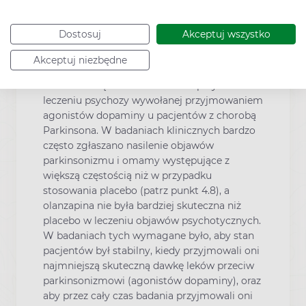
leczeniem olanzapiną. Skuteczność
olanzapiny nie została ustalona w czasie
Dostosuj
Akceptuj wszystko
prowadzenia tych badań.
Akceptuj niezbędne
Choroba Parkinsona
Nie zaleca się stosowania olanzapiny w
leczeniu psychozy wywołanej przyjmowaniem
agonistów dopaminy u pacjentów z chorobą
Parkinsona. W badaniach klinicznych bardzo
często zgłaszano nasilenie objawów
parkinsonizmu i omamy występujące z
większą częstością niż w przypadku
stosowania placebo (patrz punkt 4.8), a
olanzapina nie była bardziej skuteczna niż
placebo w leczeniu objawów psychotycznych.
W badaniach tych wymagane było, aby stan
pacjentów był stabilny, kiedy przyjmowali oni
najmniejszą skuteczną dawkę leków przeciw
parkinsonizmowi (agonistów dopaminy), oraz
aby przez cały czas badania przyjmowali oni