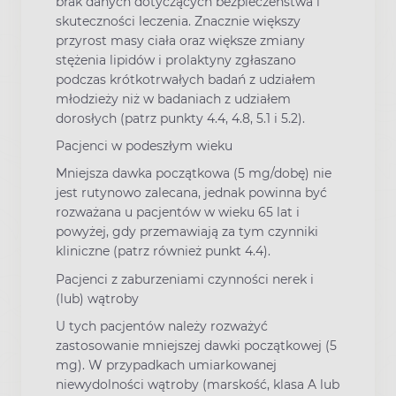
brak danych dotyczących bezpieczeństwa i
skuteczności leczenia. Znacznie większy
przyrost masy ciała oraz większe zmiany
stężenia lipidów i prolaktyny zgłaszano
podczas krótkotrwałych badań z udziałem
młodzieży niż w badaniach z udziałem
dorosłych (patrz punkty 4.4, 4.8, 5.1 i 5.2).
Pacjenci w podeszłym wieku
Mniejsza dawka początkowa (5 mg/dobę) nie
jest rutynowo zalecana, jednak powinna być
rozważana u pacjentów w wieku 65 lat i
powyżej, gdy przemawiają za tym czynniki
kliniczne (patrz również punkt 4.4).
Pacjenci z zaburzeniami czynności nerek i
(lub) wątroby
U tych pacjentów należy rozważyć
zastosowanie mniejszej dawki początkowej (5
mg). W przypadkach umiarkowanej
niewydolności wątroby (marskość, klasa A lub