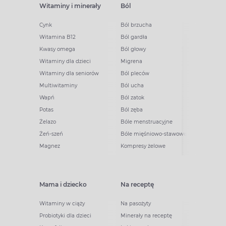
Witaminy i minerały
Ból
Cynk
Ból brzucha
Witamina B12
Ból gardła
Kwasy omega
Ból głowy
Witaminy dla dzieci
Migrena
Witaminy dla seniorów
Ból pleców
Multiwitaminy
Ból ucha
Wapń
Ból zatok
Potas
Ból zęba
Żelazo
Bóle menstruacyjne
Żeń-szeń
Bóle mięśniowo-stawowe
Magnez
Kompresy żelowe
Mama i dziecko
Na receptę
Witaminy w ciąży
Na pasożyty
Probiotyki dla dzieci
Minerały na receptę