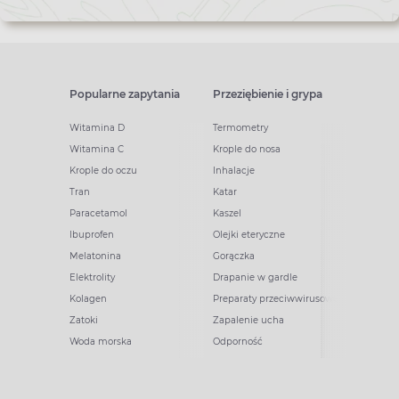
Popularne zapytania
Przeziębienie i grypa
Witamina D
Termometry
Witamina C
Krople do nosa
Krople do oczu
Inhalacje
Tran
Katar
Paracetamol
Kaszel
Ibuprofen
Olejki eteryczne
Melatonina
Gorączka
Elektrolity
Drapanie w gardle
Kolagen
Preparaty przeciwwirusowe
Zatoki
Zapalenie ucha
Woda morska
Odporność