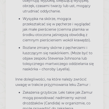
obejmują: wypukłą, swędzącą wysypkę,
obrzęk, czasami twarzy lub ust, mogący
utrudniać oddychanie.
Wysypka na skórze, mogąca
przekształcać się w pęcherze i wyglądać
jak małe pierścienie (ciemna plamka w
środku otoczona jaśniejszą obwódką z
ciemnym pierścieniem wokół krawędzi).
Rozlane zmiany skórne z pęcherzami i
łuszczącym się naskórkiem. (Może być to
objaw zespołu Stevensa-Johnsona lub
toksycznego martwiczego oddzielania się
naskórka – choroby Leyella).
Inne dolegliwości, na które należy zwrócić
uwagę w trakcie przyjmowania leku Zamur :
Zakażenia grzybicze. Leki takie jak Zamur
mogą powodować nadmierny wzrost
drożdżaków (Candida) w organizmie, co
może prowadzić do zakażenia