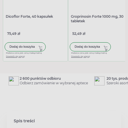
Dicoflor Forte, 40 kapsułek
Groprinosin Forte 1000 mg, 30
tabletek
75,49 zł
52,49 zł
Dodaj do koszyka
Dodaj do koszyka
Podana cena jest ceną maksymalną
Podana cena jest ceną maksymalną
Dowiedz się więcej
Dowiedz się więcej
2 600 punktów odbioru
20 tys. pro
Odbierz zamówienie w wybranej aptece
Szeroki aso
Spis treści