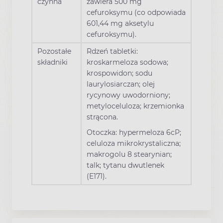
czynna
zawiera 500 mg
cefuroksymu (co odpowiada
601,44 mg aksetylu
cefuroksymu).
Pozostałe
Rdzeń tabletki:
składniki
kroskarmeloza sodowa;
krospowidon; sodu
laurylosiarczan; olej
rycynowy uwodorniony;
metyloceluloza; krzemionka
strącona.
Otoczka: hypermeloza 6cP;
celuloza mikrokrystaliczna;
makrogolu 8 stearynian;
talk; tytanu dwutlenek
(E171).