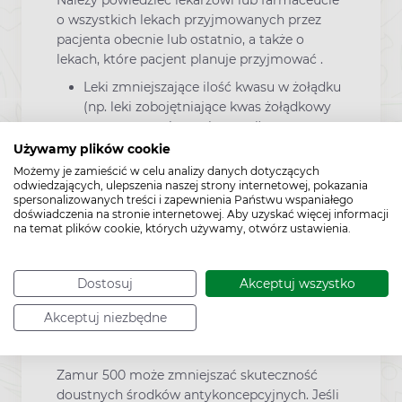
o wszystkich lekach przyjmowanych przez
pacjenta obecnie lub ostatnio, a także o
lekach, które pacjent planuje przyjmować .
Leki zmniejszające ilość kwasu w żołądku
(np. leki zobojętniające kwas żołądkowy
stosowane w leczeniu zgagi) mogą
wpłynąć na działanie leku Zamur 500.
Używamy plików cookie
Możemy je zamieścić w celu analizy danych dotyczących
Probenecyd.
odwiedzających, ulepszenia naszej strony internetowej, pokazania
spersonalizowanych treści i zapewnienia Państwu wspaniałego
Doustne leki przeciwzakrzepowe
doświadczenia na stronie internetowej. Aby uzyskać więcej informacji
(antykoagulanty).
na temat plików cookie, których używamy, otwórz ustawienia.
Jeżeli pacjent przyjmuje wymienione
wyżej (lub podobne) leki, powinien
Dostosuj
Akceptuj wszystko
powiedzieć o tym lekarzowi lub
farmaceucie
Akceptuj niezbędne
Doustne środki antykoncepcyjne
Zamur 500 może zmniejszać skuteczność
doustnych środków antykoncepcyjnych. Jeśli