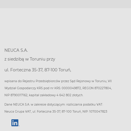
NEUCA S.A.
z siedzibą w Toruniu przy
ul. Forteczna 35-37, 87-100 Toruń,
wpisana do Rejestru Przedsiębiorców przez Sąd Rejonowy w Toruniu, VII
Wydział Gospodarczy KRS pod nr KRS: 0000049872, REGON 870227804,
NIP 8790017162, kapitał zakładowy 4 642 802 złotych.
Dane NEUCA S.A. w zakresie dotyczącym: rozliczania podatku VAT:
Neuca Grupa VAT, ul. Forteczna 35-37, 87-100 Toruń, NIP: 1070047823