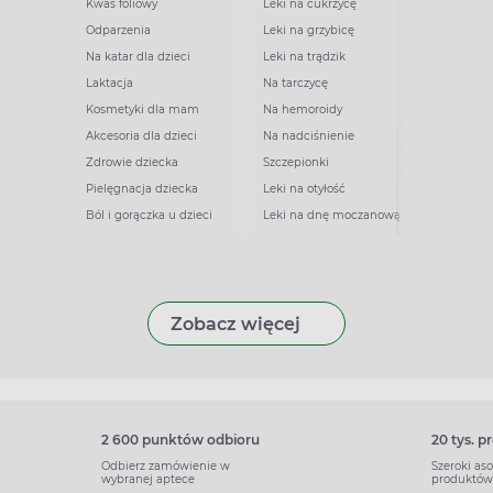
Kwas foliowy
Leki na cukrzycę
Odparzenia
Leki na grzybicę
Na katar dla dzieci
Leki na trądzik
Laktacja
Na tarczycę
Kosmetyki dla mam
Na hemoroidy
Akcesoria dla dzieci
Na nadciśnienie
Zdrowie dziecka
Szczepionki
Pielęgnacja dziecka
Leki na otyłość
Ból i gorączka u dzieci
Leki na dnę moczanową
Zobacz więcej
2 600 punktów odbioru
20 tys. 
Odbierz zamówienie w
Szeroki as
wybranej aptece
produktów