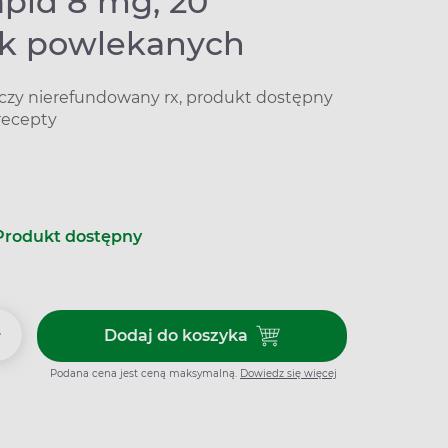
apid 8 mg, 20
ek powlekanych
iczy nierefundowany rx, produkt dostępny
recepty
Produkt dostępny
+
Dodaj do koszyka
Dodaj do koszyka Xefo Rapid 8
Podana cena jest ceną maksymalną.
Dowiedz się więcej