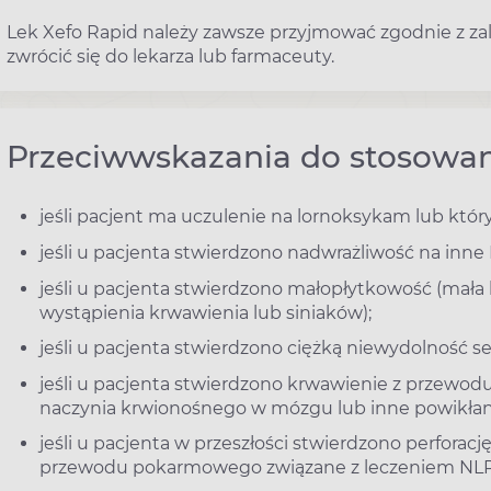
Lek Xefo Rapid należy zawsze przyjmować zgodnie z zal
zwrócić się do lekarza lub farmaceuty.
Przeciwwskazania do stosowan
jeśli pacjent ma uczulenie na lornoksykam lub któr
jeśli u pacjenta stwierdzono nadwrażliwość na inne 
jeśli u pacjenta stwierdzono małopłytkowość (mała l
wystąpienia krwawienia lub siniaków);
jeśli u pacjenta stwierdzono ciężką niewydolność se
jeśli u pacjenta stwierdzono krwawienie z przewod
naczynia krwionośnego w mózgu lub inne powikłan
jeśli u pacjenta w przeszłości stwierdzono perfor
przewodu pokarmowego związane z leczeniem NLP