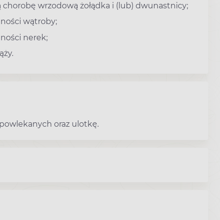
ą chorobę wrzodową żołądka i (lub) dwunastnicy;
nności wątroby;
nności nerek;
ąży.
powlekanych oraz ulotkę.