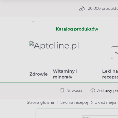
20 000 produkt
Katalog produktów
Witaminy i
Leki n
Zdrowie
minerały
recept
Nowości
Zestawy p
Strona główna
Leki na receptę
Układ mięśn