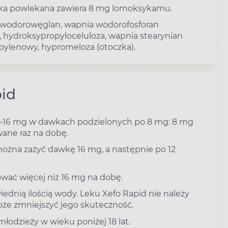
tka powlekana zawiera 8 mg lornoksykamu.
odu wodorowęglan, wapnia wodorofosforan
 hydroksypropyloceluloza, wapnia stearynian
propylenowy, hypromeloza (otoczka).
id
 8-16 mg w dawkach podzielonych po 8 mg: 8 mg
ane raz na dobę.
ożna zażyć dawkę 16 mg, a następnie po 12
wać więcej niż 16 mg na dobę.
iednią ilością wody. Leku Xefo Rapid nie należy
że zmniejszyć jego skuteczność.
młodzieży w wieku poniżej 18 lat.