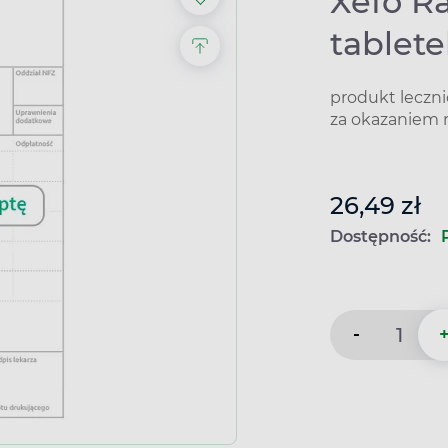
Xefo R
tablet
produkt leczn
za okazaniem 
26,49 zł
Dostępność:
-