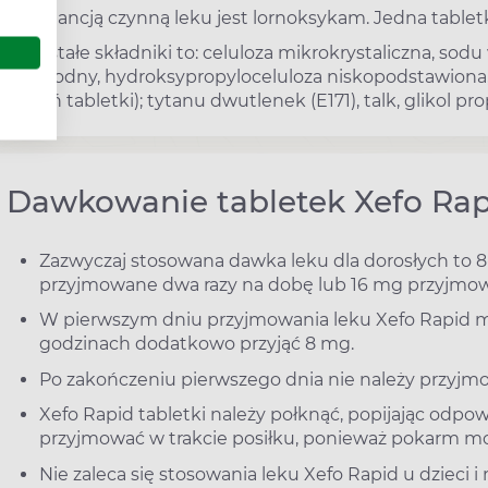
Substancją czynną leku jest lornoksykam. Jedna table
Pozostałe składniki to: celuloza mikrokrystaliczna, s
bezwodny, hydroksypropyloceluloza niskopodstawiona,
(rdzeń tabletki); tytanu dwutlenek (E171), talk, glikol 
Dawkowanie tabletek Xefo Rap
Zazwyczaj stosowana dawka leku dla dorosłych to
przyjmowane dwa razy na dobę lub 16 mg przyjmow
W pierwszym dniu przyjmowania leku Xefo Rapid m
godzinach dodatkowo przyjąć 8 mg.
Po zakończeniu pierwszego dnia nie należy przyjmo
Xefo Rapid tabletki należy połknąć, popijając odpow
przyjmować w trakcie posiłku, ponieważ pokarm mo
Nie zaleca się stosowania leku Xefo Rapid u dzieci i 