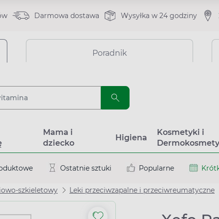
ów
Darmowa dostawa
Wysyłka w 24 godziny
Poradnik
a
Mama i
Kosmetyki i
Higiena
ę
dziecko
Dermokosmety
roduktowe
Ostatnie sztuki
Popularne
Krótk
iowo-szkieletowy
Leki przeciwzapalne i przeciwreumatyczne