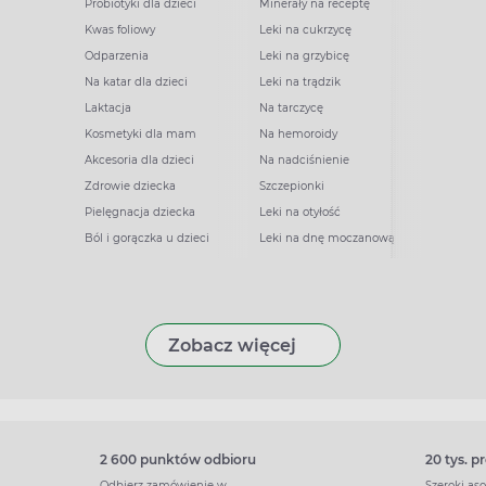
Probiotyki dla dzieci
Minerały na receptę
Kwas foliowy
Leki na cukrzycę
Odparzenia
Leki na grzybicę
Na katar dla dzieci
Leki na trądzik
Laktacja
Na tarczycę
Kosmetyki dla mam
Na hemoroidy
Akcesoria dla dzieci
Na nadciśnienie
Zdrowie dziecka
Szczepionki
Pielęgnacja dziecka
Leki na otyłość
Ból i gorączka u dzieci
Leki na dnę moczanową
Zobacz więcej
2 600 punktów odbioru
20 tys. 
Odbierz zamówienie w
Szeroki as