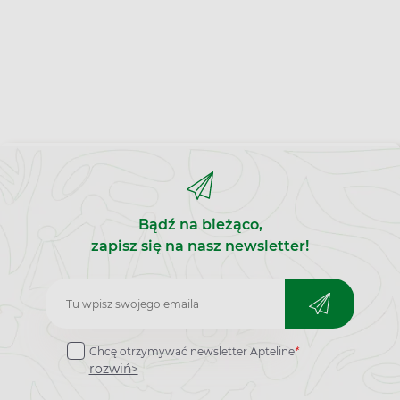
Bądź na bieżąco,
zapisz się na nasz newsletter!
Zapisz
do
Chcę otrzymywać newsletter Apteline
*
newslettera
rozwiń>