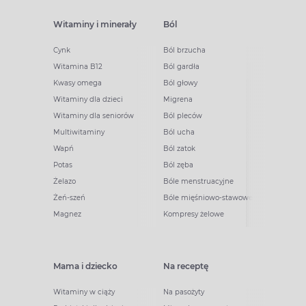
Witaminy i minerały
Ból
Cynk
Ból brzucha
Witamina B12
Ból gardła
Kwasy omega
Ból głowy
Witaminy dla dzieci
Migrena
Witaminy dla seniorów
Ból pleców
Multiwitaminy
Ból ucha
Wapń
Ból zatok
Potas
Ból zęba
Żelazo
Bóle menstruacyjne
Żeń-szeń
Bóle mięśniowo-stawowe
Magnez
Kompresy żelowe
Mama i dziecko
Na receptę
Witaminy w ciąży
Na pasożyty