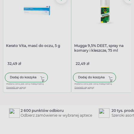
Kerato Vita, masć do oczu, 5 g
Mugga 9,5% DEET, spray na
komary i kleszcze, 75 ml
32,49 zł
22,49 zł
Dodaj do koszyka
Dodaj do koszyka
Podana cena jest ceną maksymalną
Podana cena jest ceną maksymalną
Dowiedz się więcej
Dowiedz się więcej
2 600 punktów odbioru
20 tys. pro
Odbierz zamówienie w wybranej aptece
Szeroki aso