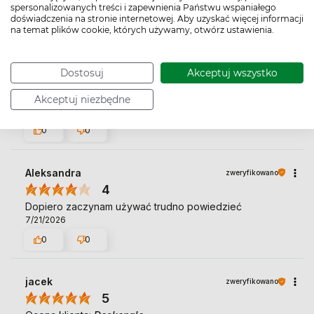
spersonalizowanych treści i zapewnienia Państwu wspaniałego
doświadczenia na stronie internetowej. Aby uzyskać więcej informacji
na temat plików cookie, których używamy, otwórz ustawienia.
Małgorzata
zweryfikowano
5
Dla mnie to istna rewelacja! Stosuję od lat pod oczy jako
Dostosuj
Akceptuj wszystko
krem przeciwzmarszczkowy, ta maść działa cuda!
Świetnie nawilża cienką skórę pod oczami. Polecam.💯
Akceptuj niezbędne
7/21/2026
0
0
Aleksandra
zweryfikowano
4
Dopiero zaczynam używać trudno powiedzieć
7/21/2026
0
0
jacek
zweryfikowano
5