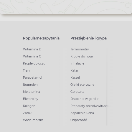
Popularne zapytania
Przeziębienie i grypa
Witamina D
Termometry
Witamina C
Krople do nosa
Krople do oczu
Inhalacje
Tran
Katar
Paracetamol
Kaszel
Ibuprofen
Olejki eteryczne
Melatonina
Gorączka
Elektrolity
Drapanie w gardle
Kolagen
Preparaty przeciwwirusowe
Zatoki
Zapalenie ucha
Woda morska
Odporność