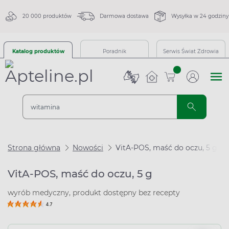
20 000 produktów
Darmowa dostawa
Wysyłka w 24 godziny
Katalog produktów
Poradnik
Serwis Świat Zdrowia
sztuk
Strona główna
Nowości
VitA-POS, maść do oczu, 5 g
VitA-POS, maść do oczu, 5 g
wyrób medyczny, produkt dostępny bez recepty
4.7