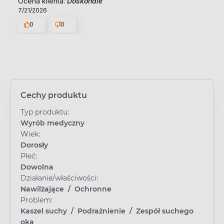
Ocena klienta:
Doskonale
7/21/2026
0
0
Cechy produktu
Typ produktu:
Wyrób medyczny
Wiek:
Dorosły
Płeć:
Dowolna
Działanie/właściwości:
Nawilżające
/
Ochronne
Problem:
Kaszel suchy
/
Podrażnienie
/
Zespół suchego
oka