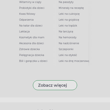
Witaminy w ciąży
Na pasożyty
Probiotyki dla dzieci
Minerały na receptę
Kwas foliowy
Leki na cukrzycę
Odparzenia
Leki na grzybicę
Na katar dla dzieci
Leki na trądzik
Laktacja
Na tarczycę
Kosmetyki dla mam
Na hemoroidy
Akcesoria dla dzieci
Na nadciśnienie
Zdrowie dziecka
Szczepionki
Pielęgnacja dziecka
Leki na otyłość
Ból i gorączka u dzieci
Leki na dnę moczanową
Zobacz więcej