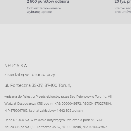
2 600 punktów odbioru
20 tys. 
Odbierz zamówienie w
Szeroki as
wybranej aptece
produktów
NEUCA S.A.
z siedzibą w Toruniu przy
ul. Forteczna 35-37, 87-100 Toruń,
wpisana do Rejestru Przedsiębiorców przez Sąd Rejonowy w Toruniu, VII
Wydział Gospodarczy KRS pod nr KRS: 0000049872, REGON 870227804,
NIP 8790017162, kapitał zakładowy 4 642 802 złotych.
Dane NEUCA S.A. w zakresie dotyczącym: rozliczania podatku VAT:
Neuca Grupa VAT, ul. Forteczna 35-37, 87-100 Toruń, NIP: 1070047823