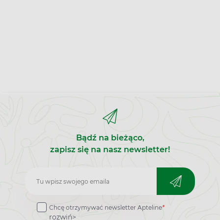
Bądź na bieżąco,
zapisz się na nasz newsletter!
Zapisz
do
Chcę otrzymywać newsletter Apteline
*
newslettera
rozwiń>