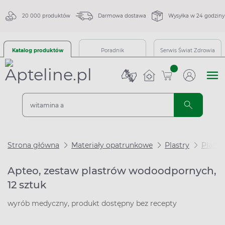
20 000 produktów
Darmowa dostawa
Wysyłka w 24 godziny
Katalog produktów
Poradnik
Serwis Świat Zdrowia
sztuk
Strona główna
Materiały opatrunkowe
Plastry
Plast
Apteo, zestaw plastrów wodoodpornych,
12 sztuk
wyrób medyczny, produkt dostępny bez recepty