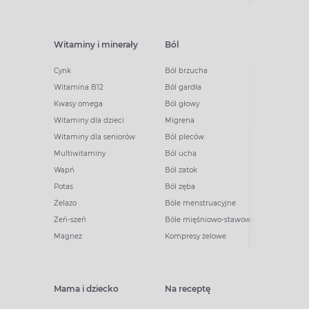
Witaminy i minerały
Ból
Cynk
Ból brzucha
Witamina B12
Ból gardła
Kwasy omega
Ból głowy
Witaminy dla dzieci
Migrena
Witaminy dla seniorów
Ból pleców
Multiwitaminy
Ból ucha
Wapń
Ból zatok
Potas
Ból zęba
Żelazo
Bóle menstruacyjne
Żeń-szeń
Bóle mięśniowo-stawowe
Magnez
Kompresy żelowe
Mama i dziecko
Na receptę