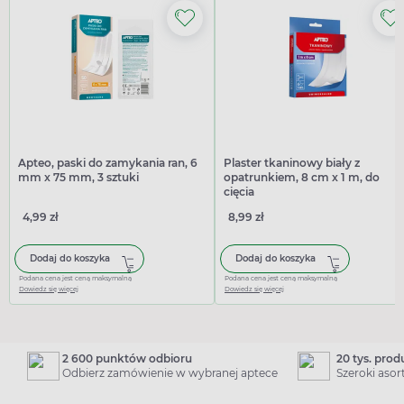
Apteo, paski do zamykania ran, 6
Plaster tkaninowy biały z
mm x 75 mm, 3 sztuki
opatrunkiem, 8 cm x 1 m, do
cięcia
4,99 zł
8,99 zł
Dodaj do koszyka
Dodaj do koszyka
Podana cena jest ceną maksymalną
Podana cena jest ceną maksymalną
Dowiedz się więcej
Dowiedz się więcej
2 600 punktów odbioru
20 tys. pro
Odbierz zamówienie w wybranej aptece
Szeroki aso