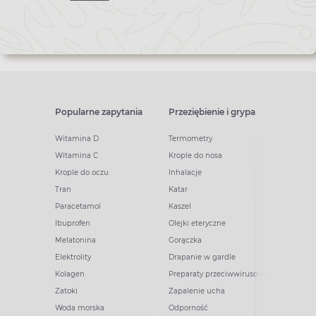
Popularne zapytania
Przeziębienie i grypa
Witamina D
Termometry
Witamina C
Krople do nosa
Krople do oczu
Inhalacje
Tran
Katar
Paracetamol
Kaszel
Ibuprofen
Olejki eteryczne
Melatonina
Gorączka
Elektrolity
Drapanie w gardle
Kolagen
Preparaty przeciwwirusowe
Zatoki
Zapalenie ucha
Woda morska
Odporność