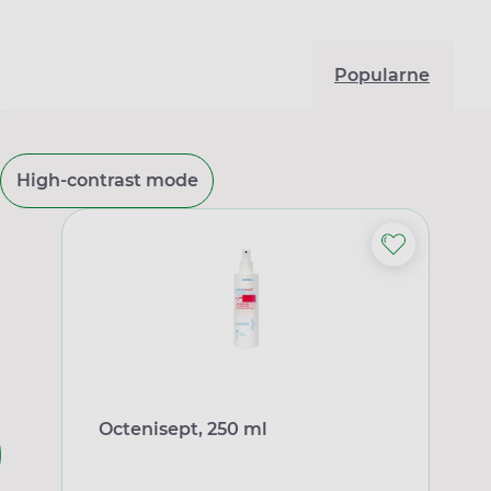
Popularne
High-contrast mode
Octenisept, 250 ml