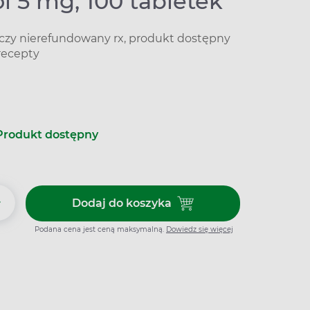
l 5 mg, 100 tabletek
iczy nierefundowany rx, produkt dostępny
recepty
Produkt dostępny
+
Dodaj do koszyka
Dodaj do koszyka Vicebrol 5 mg
Podana cena jest ceną maksymalną.
Dowiedz się więcej