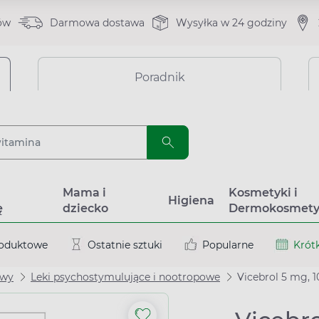
ów
Darmowa dostawa
Wysyłka w 24 godziny
Poradnik
a
Mama i
Kosmetyki i
Higiena
ę
dziecko
Dermokosmety
roduktowe
Ostatnie sztuki
Popularne
Krótk
owy
Leki psychostymulujące i nootropowe
Vicebrol 5 mg, 1