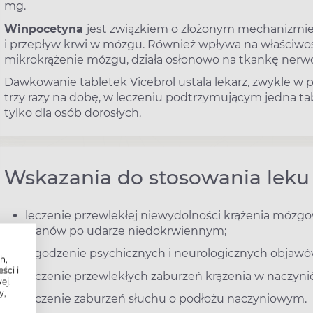
mg.
Winpocetyna
jest związkiem o złożonym mechanizmie
i przepływ krwi w mózgu. Również wpływa na właściwoś
mikrokrążenie mózgu, działa osłonowo na tkankę ne
Dawkowanie tabletek Vicebrol ustala lekarz, zwykle w po
trzy razy na dobę, w leczeniu podtrzymującym jedna tab
tylko dla osób dorosłych.
Wskazania do stosowania leku 
leczenie przewlekłej niewydolności krążenia mózg
stanów po udarze niedokrwiennym;
łagodzenie psychicznych i neurologicznych objaw
h,
ści i
leczenie przewlekłych zaburzeń krążenia w naczyni
ej.
y,
leczenie zaburzeń słuchu o podłożu naczyniowym.