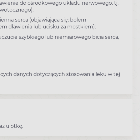
rwawienie do ośrodkowego układu nerwowego, tj.
rwotocznego);
ienna serca (objawiająca się: bólem
em dławienia lub ucisku za mostkiem);
(uczucie szybkiego lub niemiarowego bicia serca,
jących danych dotyczących stosowania leku w tej
az ulotkę.