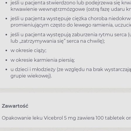
jeśli u pacjenta stwierdzono lub podejrzewa się k
krwawienie wewnątrzmózgowe (ostrą fazę udaru k
jeśli u pacjenta występuje ciężka choroba niedokrw
promieniującym często do lewego ramienia, uczuci
jeśli u pacjenta występują zaburzenia rytmu serca 
lub „zatrzymywania się” serca na chwilę);
w okresie ciąży;
w okresie karmienia piersią;
u dzieci i młodzieży (ze względu na brak wystarcza
grupie wiekowej).
Zawartość
Opakowanie leku Vicebrol 5 mg zawiera 100 tabletek or