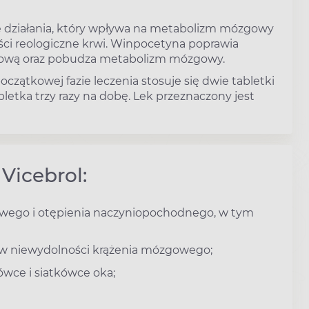
 działania, który wpływa na metabolizm mózgowy
ci reologiczne krwi. Winpocetyna poprawia
rwową oraz pobudza metabolizm mózgowy.
czątkowej fazie leczenia stosuje się dwie tabletki
letka trzy razy na dobę. Lek przeznaczony jest
Vicebrol:
owego i otępienia naczyniopochodnego, w tym
ów niewydolności krążenia mózgowego;
ówce i siatkówce oka;