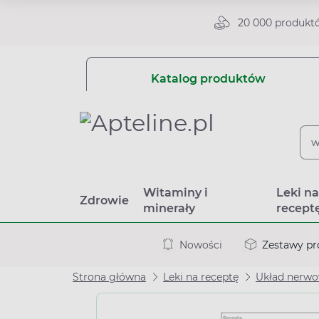
20 000 produkt
Katalog produktów
Witaminy i
Leki n
Zdrowie
minerały
recept
Nowości
Zestawy p
Strona główna
Leki na receptę
Układ nerw